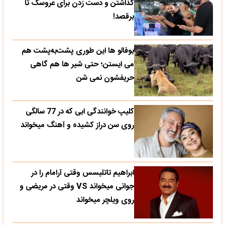
گذاشتن و دست زدن برای عروسک تا
برقصد!
بوفالو ها این‌ طوری پشت‌به‌پشت هم
می‌ ایستن؛ حتی شیر ها هم گاهی
حریفشون نمی‌ شن
کلیپ خوانندگی ابی که در 77 سالگی
روی سن دراز کشیده و آهنگ میخواند
ابراهیم تاتلیسس وقتی آرامام را در
جوانی میخواند VS وقتی در مریضی و
روی ویلچر میخواند