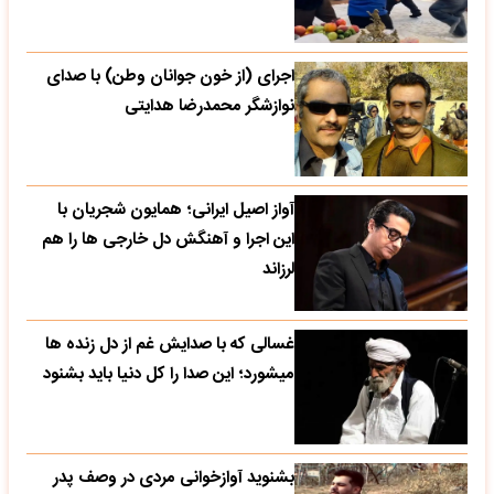
اجرای (از خون جوانان وطن) با صدای
نوازشگر محمدرضا هدایتی
آواز اصیل ایرانی؛ همایون شجریان با
این اجرا و آهنگش دل خارجی ها را هم
لرزاند
غسالی که با صدایش غم از دل زنده ها
میشورد؛ این صدا را کل دنیا باید بشنود
بشنوید آوازخوانی مردی در وصف پدر