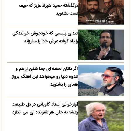
درگذشته حمید هیراد عزیز که حیف
است نشنوید
صدای پلیسی که خودجوش خوانندگی
را یاد گرفته عرش خدا را میلرزاند
اگر دلتان لحظه ای جدا شدن از غم و
اندوه دنیا رو میخواهد این آهنگ پرواز
همای را بشنوید
آوازخوانی استاد کاویانی در دل طبیعت
رعشه به جان هر شنونده ای می اندازد