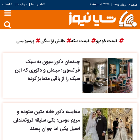
|
|
تماس با ما
درباره ما
تبلیغات
جمعه ۱۶ مرداد ۱۴۰۵
|
7 August 2026
قیمت خودرو
قیمت سکه
دانش آراستگی
پرسپولیس
چیدمان دکوراسیون به سبک
فرانسوی؛ مبلمان و دکوری که این
سبک را از باقی متمایز کرده
مقایسه دکور خانه متین ستوده و
مریم مومن؛ یکی سلیقه ثروتمندان
اصیل یکی اما جوان پسند