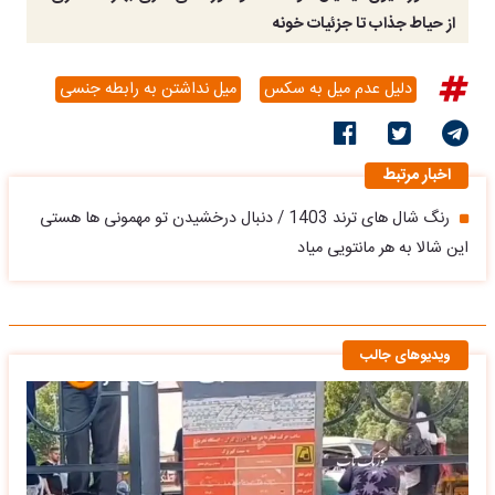
از حیاط جذاب تا جزئیات خونه
دلیل عدم میل به سکس
میل نداشتن به رابطه جنسی
اخبار مرتبط
رنگ شال های ترند 1403 / دنبال درخشیدن تو مهمونی ها هستی
این شالا به هر مانتویی میاد
ویدیوهای جالب