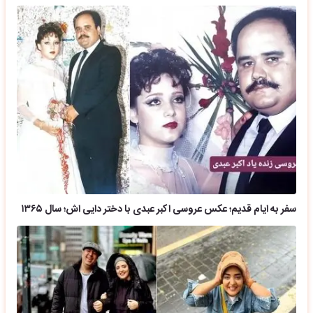
سفر به ایام قدیم؛ عکس عروسی اکبر عبدی با دختر دایی اش؛ سال ۱۳۶۵