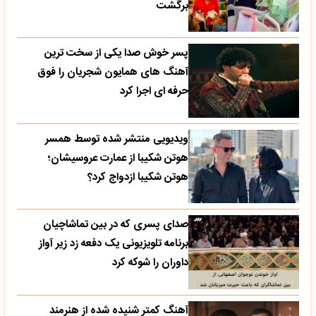
برگشت
پسر خوش صدا یکی از سخت ترین
آهنگ های همایون شجریان را فوق
حرفه ای اجرا کرد
ویدیویی منتشر شده توسط همسر
هوتن شکیبا از عمارت عروسیشان؛
هوتن شکیبا ازدواج کرد؟
صدای پسری که در بین تماشاچیان
برنامه تلویزیونی یک دفعه زد زیر آواز
داوران را شوکه کرد
آهنگ کمتر شنیده شده از هنرمند