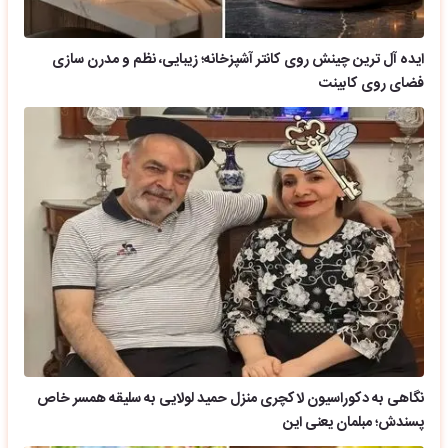
ایده آل ترین چینش روی کانتر آشپزخانه؛ زیبایی، نظم و مدرن سازی
فضای روی کابینت
نگاهی به دکوراسیون لاکچری منزل حمید لولایی به سلیقه همسر خاص
پسندش؛ مبلمان یعنی این