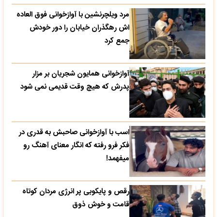
مرد ویلچرنشین با آوازخوانی فوق العاده
اش رهگذران خیابان را دور خودش
جمع کرد
آوازخوانی همایون شجریان بر مزار
پدرش که هیچ وقت قدیمی نمی شود
اسب با آوازخوانی صاحبش به قدری در
فکر فرو رفته که انگار معنای آهنگ رو
میفهمد!
رقص و پایکوبی پر انرژی مردان کوتاه
قامت و خوش ذوق