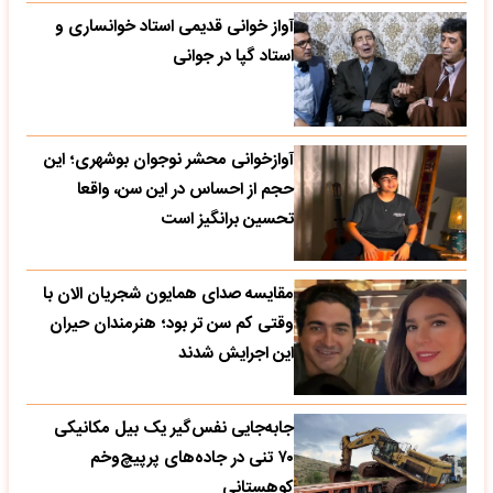
آواز خوانی قدیمی استاد خوانساری و
استاد گپا در جوانی
آوازخوانی محشر نوجوان بوشهری؛ این
حجم از احساس در این سن، واقعا
تحسین‌ برانگیز است
مقایسه صدای همایون شجریان الان با
وقتی کم سن تر بود؛ هنرمندان حیران
این اجرایش شدند
جابه‌جایی نفس‌گیر یک بیل مکانیکی
۷۰ تنی در جاده‌های پرپیچ‌وخم
کوهستانی