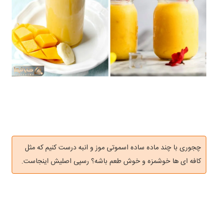
چجوری با چند ماده ساده اسموتی موز و انبه درست کنیم که مثل
کافه ای ها خوشمزه و خوش طعم باشه؟ رسپی اصلیش اینجاست.