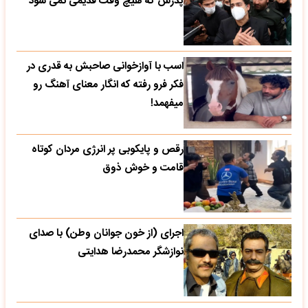
پدرش که هیچ وقت قدیمی نمی شود
اسب با آوازخوانی صاحبش به قدری در
فکر فرو رفته که انگار معنای آهنگ رو
میفهمد!
رقص و پایکوبی پر انرژی مردان کوتاه
قامت و خوش ذوق
اجرای (از خون جوانان وطن) با صدای
نوازشگر محمدرضا هدایتی