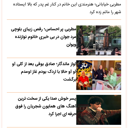
مطربی خیابانی؛ هنرمندی این خانم در کنار غم پدر که بالا ایستاده
شهر را ماتم زده کرد
مطربی پر احساس؛ رقص زیبای بلوچی
مرد جوان در بی خبری خانوم نوازنده
ویولن
آواز ماندگار؛ صادق بوقی بعد از کلی آو
آو آو حالا با اردک بودم غاز اومدم
برگشت
پسر خوش صدا یکی از سخت ترین
آهنگ های همایون شجریان را فوق
حرفه ای اجرا کرد