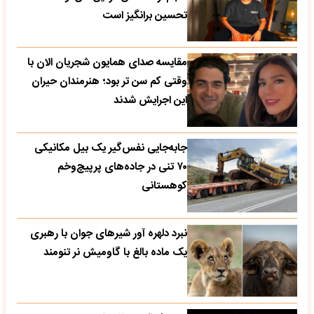
تحسین‌ برانگیز است
مقایسه صدای همایون شجریان الان با
وقتی کم سن تر بود؛ هنرمندان حیران
این اجرایش شدند
جابه‌جایی نفس‌گیر یک بیل مکانیکی
۷۰ تنی در جاده‌های پرپیچ‌وخم
کوهستانی
نبرد دلهره آور شیرهای جوان با رهبری
یک ماده بالغ با گاومیش نر تنومند