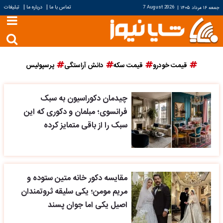
|
|
تماس با ما
درباره ما
تبلیغات
جمعه ۱۶ مرداد ۱۴۰۵
|
7 August 2026
قیمت خودرو
قیمت سکه
دانش آراستگی
پرسپولیس
چیدمان دکوراسیون به سبک
فرانسوی؛ مبلمان و دکوری که این
سبک را از باقی متمایز کرده
مقایسه دکور خانه متین ستوده و
مریم مومن؛ یکی سلیقه ثروتمندان
اصیل یکی اما جوان پسند