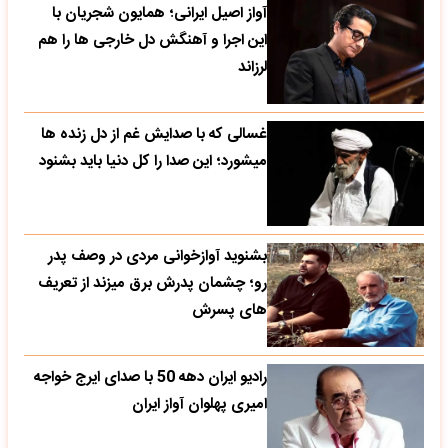
آواز اصیل ایرانی؛ همایون شجریان با
این اجرا و آهنگش دل خارجی ها را هم
لرزاند
غسالی که با صدایش غم از دل زنده ها
میشورد؛ این صدا را کل دنیا باید بشنود
بشنوید آوازخوانی مردی در وصف پدر
رو؛ چشمان پدرش برق میزند از تعریف
های پسرش
رادیو ایران دهه 50 با صدای ایرج خواجه
امیری پهلوان آواز ایران