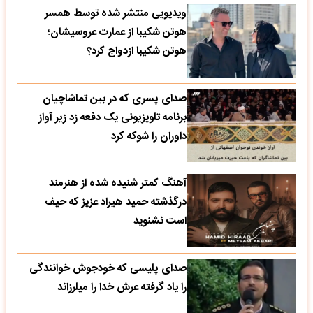
ویدیویی منتشر شده توسط همسر
هوتن شکیبا از عمارت عروسیشان؛
هوتن شکیبا ازدواج کرد؟
صدای پسری که در بین تماشاچیان
برنامه تلویزیونی یک دفعه زد زیر آواز
داوران را شوکه کرد
آهنگ کمتر شنیده شده از هنرمند
درگذشته حمید هیراد عزیز که حیف
است نشنوید
صدای پلیسی که خودجوش خوانندگی
را یاد گرفته عرش خدا را میلرزاند