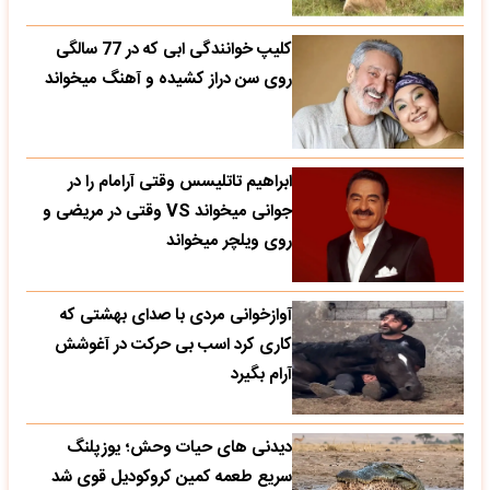
کلیپ خوانندگی ابی که در 77 سالگی
روی سن دراز کشیده و آهنگ میخواند
ابراهیم تاتلیسس وقتی آرامام را در
جوانی میخواند VS وقتی در مریضی و
روی ویلچر میخواند
آوازخوانی مردی با صدای بهشتی که
کاری کرد اسب بی حرکت در آغوشش
آرام بگیرد
دیدنی های حیات وحش؛ یوزپلنگ
سریع طعمه کمین کروکودیل قوی شد