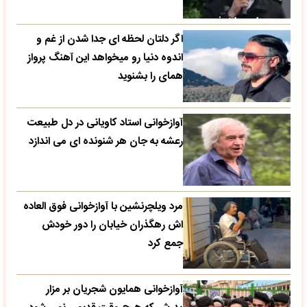
اگر دلتان لحظه ای جدا شدن از غم و
اندوه دنیا رو میخواهد این آهنگ پرواز
همای را بشنوید
آوازخوانی استاد کاویانی در دل طبیعت
رعشه به جان هر شنونده ای می اندازد
مرد ویلچرنشین با آوازخوانی فوق العاده
اش رهگذران خیابان را دور خودش
جمع کرد
آوازخوانی همایون شجریان بر مزار