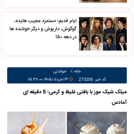
ایام قدیم؛ دستمزد عجیب هایده،
گوگوش، داریوش و دیگر خواننده ها
در دهه ۵۰!
خانه
خواندنی
کد خبر: 275206
۱۳/خرداد/۱۴۰۵ ۱۵:۳۸:۰۰
میلک شیک موز با بافتی غلیظ و کرمی؛ 5 دقیقه ای
آمادس