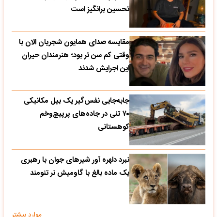
تحسین‌ برانگیز است
مقایسه صدای همایون شجریان الان با
وقتی کم سن تر بود؛ هنرمندان حیران
این اجرایش شدند
جابه‌جایی نفس‌گیر یک بیل مکانیکی
۷۰ تنی در جاده‌های پرپیچ‌وخم
کوهستانی
نبرد دلهره آور شیرهای جوان با رهبری
یک ماده بالغ با گاومیش نر تنومند
موارد بیشتر