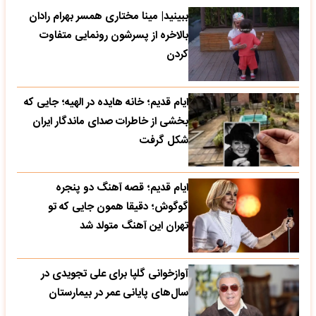
ببینید| مینا مختاری همسر بهرام رادان
بالاخره از پسرشون رونمایی متفاوت
کردن
ایام قدیم؛ خانه هایده در الهیه؛ جایی که
بخشی از خاطرات صدای ماندگار ایران
شکل گرفت
ایام قدیم؛ قصه آهنگ دو پنجره
گوگوش؛ دقیقا همون جایی که تو
تهران این آهنگ متولد شد
آوازخوانی گلپا برای علی تجویدی در
سال‌های پایانی عمر در بیمارستان