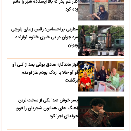
کنار غم پدر که بالا ایستاده شهر را ماتم
زده کرد
مطربی پر احساس؛ رقص زیبای بلوچی
مرد جوان در بی خبری خانوم نوازنده
ویولن
آواز ماندگار؛ صادق بوقی بعد از کلی آو
آو آو حالا با اردک بودم غاز اومدم
برگشت
پسر خوش صدا یکی از سخت ترین
آهنگ های همایون شجریان را فوق
حرفه ای اجرا کرد