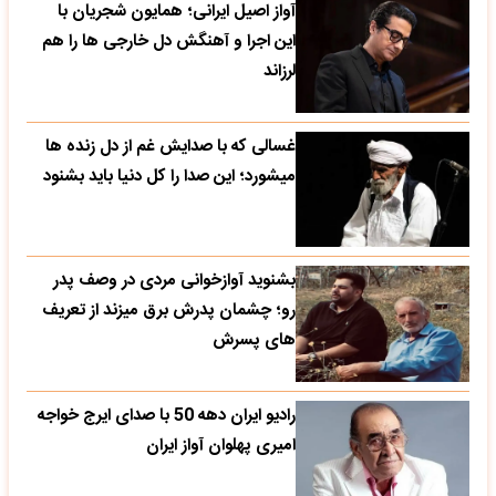
آواز اصیل ایرانی؛ همایون شجریان با
این اجرا و آهنگش دل خارجی ها را هم
لرزاند
غسالی که با صدایش غم از دل زنده ها
میشورد؛ این صدا را کل دنیا باید بشنود
بشنوید آوازخوانی مردی در وصف پدر
رو؛ چشمان پدرش برق میزند از تعریف
های پسرش
رادیو ایران دهه 50 با صدای ایرج خواجه
امیری پهلوان آواز ایران