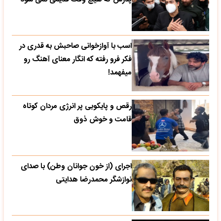
اسب با آوازخوانی صاحبش به قدری در
فکر فرو رفته که انگار معنای آهنگ رو
میفهمد!
رقص و پایکوبی پر انرژی مردان کوتاه
قامت و خوش ذوق
اجرای (از خون جوانان وطن) با صدای
نوازشگر محمدرضا هدایتی