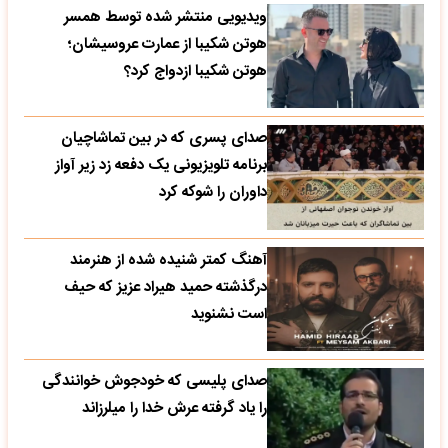
ویدیویی منتشر شده توسط همسر
هوتن شکیبا از عمارت عروسیشان؛
هوتن شکیبا ازدواج کرد؟
صدای پسری که در بین تماشاچیان
برنامه تلویزیونی یک دفعه زد زیر آواز
داوران را شوکه کرد
آهنگ کمتر شنیده شده از هنرمند
درگذشته حمید هیراد عزیز که حیف
است نشنوید
صدای پلیسی که خودجوش خوانندگی
را یاد گرفته عرش خدا را میلرزاند