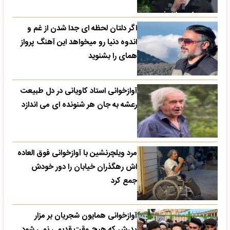
اگر دلتان لحظه ای جدا شدن از غم و
اندوه دنیا رو میخواهد این آهنگ پرواز
همای را بشنوید
آوازخوانی استاد کاویانی در دل طبیعت
رعشه به جان هر شنونده ای می اندازد
مرد ویلچرنشین با آوازخوانی فوق العاده
اش رهگذران خیابان را دور خودش
جمع کرد
آوازخوانی همایون شجریان بر مزار
پدرش که هیچ وقت قدیمی نمی شود