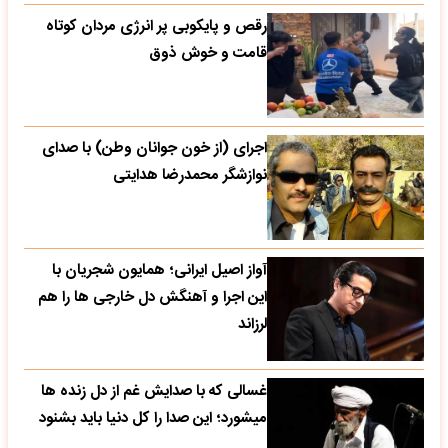
رقص و پایکوبی پر انرژی مردان کوتاه
قامت و خوش ذوق
اجرای (از خون جوانان وطن) با صدای
نوازشگر محمدرضا هدایتی
آواز اصیل ایرانی؛ همایون شجریان با
این اجرا و آهنگش دل خارجی ها را هم
لرزاند
غسالی که با صدایش غم از دل زنده ها
میشورد؛ این صدا را کل دنیا باید بشنود