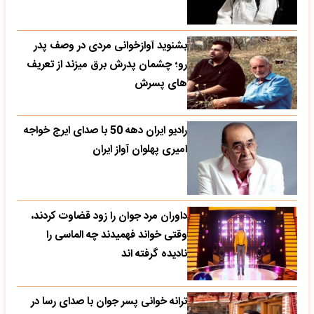
بشنوید آوازخوانی مردی در وصف پدر
رو؛ چشمان پدرش برق میزند از تعریف
های پسرش
رادیو ایران دهه 50 با صدای ایرج خواجه
امیری پهلوان آواز ایران
داوران مرد جوان را زود قضاوت کردند،
وقتی خواند فهمیدند چه الماسی را
نادیده گرفته اند
ترانه خوانی پسر جوان با صدای رسا در