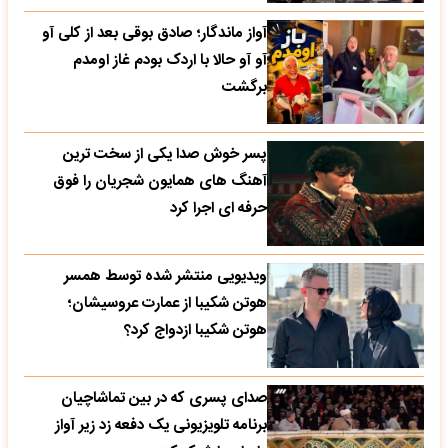
آواز ماندگار؛ صادق بوقی بعد از کلی آو
آو آو حالا با اردک بودم غاز اومدم
برگشت
پسر خوش صدا یکی از سخت ترین
آهنگ های همایون شجریان را فوق
حرفه ای اجرا کرد
ویدیویی منتشر شده توسط همسر
هوتن شکیبا از عمارت عروسیشان؛
هوتن شکیبا ازدواج کرد؟
صدای پسری که در بین تماشاچیان
برنامه تلویزیونی یک دفعه زد زیر آواز