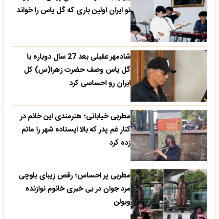
تو ایران اولین باری که گل یاس را خواند
شادمهر عقیلی بعد 27 سال دوباره با
گل یاس وصف حضرت زهرا(س) کل
ایران رو احساسی کرد
مطربی خیابانی؛ هنرمندی این خانم در
کنار غم پدر که بالا ایستاده شهر را ماتم
زده کرد
مطربی پر احساس؛ رقص زیبای بلوچی
مرد جوان در بی خبری خانوم نوازنده
ویولن