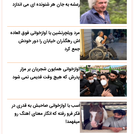
رعشه به جان هر شنونده ای می اندازد
مرد ویلچرنشین با آوازخوانی فوق العاده
اش رهگذران خیابان را دور خودش
جمع کرد
آوازخوانی همایون شجریان بر مزار
پدرش که هیچ وقت قدیمی نمی شود
اسب با آوازخوانی صاحبش به قدری در
فکر فرو رفته که انگار معنای آهنگ رو
میفهمد!