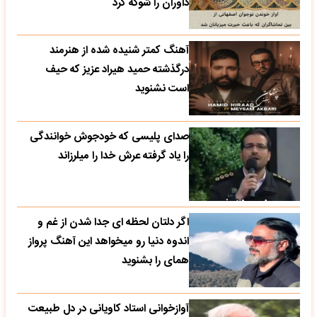
داوران را شوکه کرد
آهنگ کمتر شنیده شده از هنرمند
درگذشته حمید هیراد عزیز که حیف
است نشنوید
صدای پلیسی که خودجوش خوانندگی
را یاد گرفته عرش خدا را میلرزاند
اگر دلتان لحظه ای جدا شدن از غم و
اندوه دنیا رو میخواهد این آهنگ پرواز
همای را بشنوید
آوازخوانی استاد کاویانی در دل طبیعت