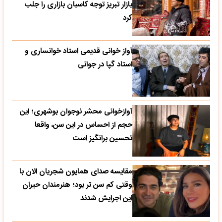
بازار تبریز توجه کاسبان بازاری را جلب
کرد
آواز خوانی قدیمی استاد خوانساری و
استاد گپا در جوانی
آوازخوانی محشر نوجوان بوشهری؛ این
حجم از احساس در این سن، واقعا
تحسین‌ برانگیز است
مقایسه صدای همایون شجریان الان با
وقتی کم سن تر بود؛ هنرمندان حیران
این اجرایش شدند