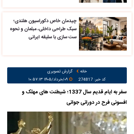
چیدمان خاص دکوراسیون هلندی؛
سبک طراحی داخلی، مبلمان و نحوه
ست سازی با سلیقه ایرانی
خانه
گزارش تصویری
کد خبر: 274817
۰۹/خرداد/۱۴۰۵ ۱۰:۵۷:۱۳
سفر به ایام قدیم سال 1337؛ شیطنت های مهلک و
افسونی فرح در دورانی جوانی