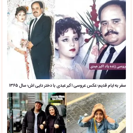
سفر به ایام قدیم؛ عکس عروسی اکبر عبدی با دختر دایی اش؛ سال ۱۳۶۵