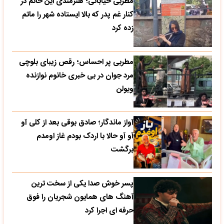
مطربی خیابانی؛ هنرمندی این خانم در
کنار غم پدر که بالا ایستاده شهر را ماتم
زده کرد
مطربی پر احساس؛ رقص زیبای بلوچی
مرد جوان در بی خبری خانوم نوازنده
ویولن
آواز ماندگار؛ صادق بوقی بعد از کلی آو
آو آو حالا با اردک بودم غاز اومدم
برگشت
پسر خوش صدا یکی از سخت ترین
آهنگ های همایون شجریان را فوق
حرفه ای اجرا کرد