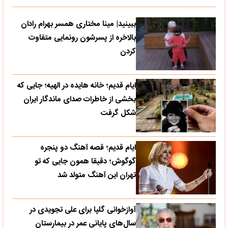
ببینید| مینا مختاری همسر بهرام رادان
بالاخره از پسرشون رونمایی متفاوت
کردن
ایام قدیم؛ خانه هایده در الهیه؛ جایی که
بخشی از خاطرات صدای ماندگار ایران
شکل گرفت
ایام قدیم؛ قصه آهنگ دو پنجره
گوگوش؛ دقیقا همون جایی که تو
تهران این آهنگ متولد شد
آوازخوانی گلپا برای علی تجویدی در
سال‌های پایانی عمر در بیمارستان