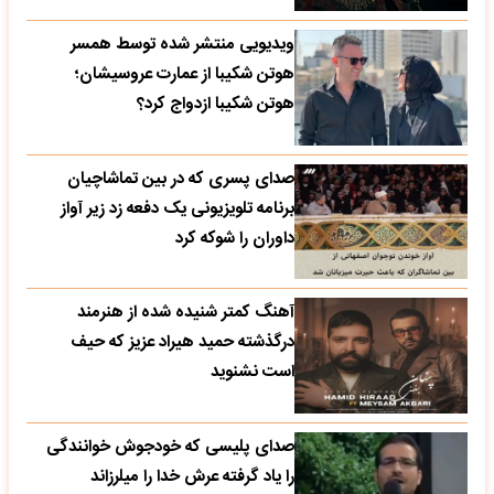
ویدیویی منتشر شده توسط همسر
هوتن شکیبا از عمارت عروسیشان؛
هوتن شکیبا ازدواج کرد؟
صدای پسری که در بین تماشاچیان
برنامه تلویزیونی یک دفعه زد زیر آواز
داوران را شوکه کرد
آهنگ کمتر شنیده شده از هنرمند
درگذشته حمید هیراد عزیز که حیف
است نشنوید
صدای پلیسی که خودجوش خوانندگی
را یاد گرفته عرش خدا را میلرزاند