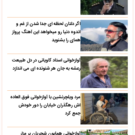
اگر دلتان لحظه ای جدا شدن از غم و
اندوه دنیا رو میخواهد این آهنگ پرواز
همای را بشنوید
آوازخوانی استاد کاویانی در دل طبیعت
رعشه به جان هر شنونده ای می اندازد
مرد ویلچرنشین با آوازخوانی فوق العاده
اش رهگذران خیابان را دور خودش
جمع کرد
آوازخوانی همایون شجریان بر مزار