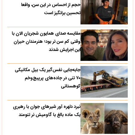
حجم از احساس در این سن، واقعا
تحسین‌ برانگیز است
مقایسه صدای همایون شجریان الان با
وقتی کم سن تر بود؛ هنرمندان حیران
این اجرایش شدند
جابه‌جایی نفس‌گیر یک بیل مکانیکی
۷۰ تنی در جاده‌های پرپیچ‌وخم
کوهستانی
نبرد دلهره آور شیرهای جوان با رهبری
یک ماده بالغ با گاومیش نر تنومند