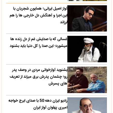
آواز اصیل ایرانی؛ همایون شجریان با
این اجرا و آهنگش دل خارجی ها را هم
لرزاند
غسالی که با صدایش غم از دل زنده ها
میشورد؛ این صدا را کل دنیا باید بشنود
بشنوید آوازخوانی مردی در وصف پدر
رو؛ چشمان پدرش برق میزند از تعریف
های پسرش
رادیو ایران دهه 50 با صدای ایرج خواجه
امیری پهلوان آواز ایران