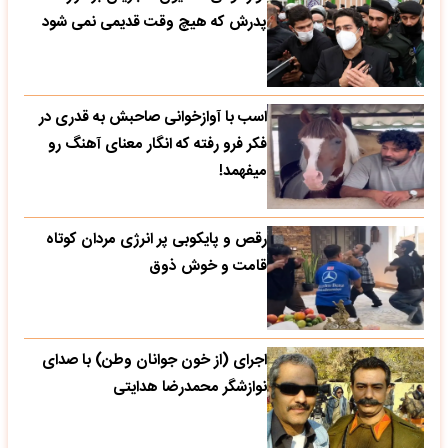
پدرش که هیچ وقت قدیمی نمی شود
اسب با آوازخوانی صاحبش به قدری در
فکر فرو رفته که انگار معنای آهنگ رو
میفهمد!
رقص و پایکوبی پر انرژی مردان کوتاه
قامت و خوش ذوق
اجرای (از خون جوانان وطن) با صدای
نوازشگر محمدرضا هدایتی