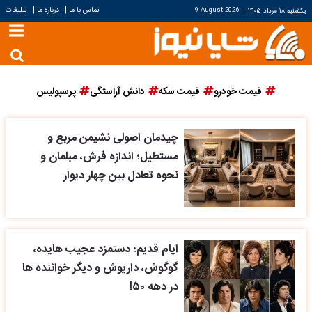
|
|
تماس با ما
درباره ما
تبلیغات
یکشنبه ۱۸ مرداد ۱۴۰۵
|
9 August 2026
قیمت خودرو
قیمت سکه
دانش آراستگی
پرسپولیس
چیدمان اصولی نشیمن مربع و
مستطیل؛ اندازه فرش، مبلمان و
نحوه تعادل بین چهار دیوار
ایام قدیم؛ دستمزد عجیب هایده،
گوگوش، داریوش و دیگر خواننده ها
در دهه ۵۰!