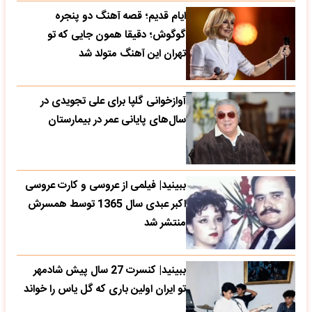
ایام قدیم؛ قصه آهنگ دو پنجره
گوگوش؛ دقیقا همون جایی که تو
تهران این آهنگ متولد شد
آوازخوانی گلپا برای علی تجویدی در
سال‌های پایانی عمر در بیمارستان
ببینید| فیلمی از عروسی و کارت عروسی
اکبر عبدی سال 1365 توسط همسرش
منتشر شد
ببینید| کنسرت 27 سال پیش شادمهر
تو ایران اولین باری که گل یاس را خواند