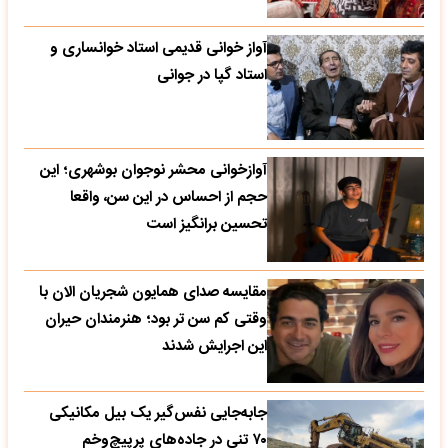
آواز خوانی قدیمی استاد خوانساری و
استاد گپا در جوانی
آوازخوانی محشر نوجوان بوشهری؛ این
حجم از احساس در این سن، واقعا
تحسین‌ برانگیز است
مقایسه صدای همایون شجریان الان با
وقتی کم سن تر بود؛ هنرمندان حیران
این اجرایش شدند
جابه‌جایی نفس‌گیر یک بیل مکانیکی
۷۰ تنی در جاده‌های پرپیچ‌وخم