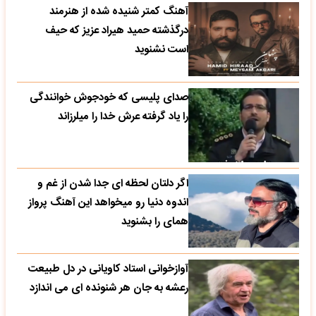
آهنگ کمتر شنیده شده از هنرمند
درگذشته حمید هیراد عزیز که حیف
است نشنوید
صدای پلیسی که خودجوش خوانندگی
را یاد گرفته عرش خدا را میلرزاند
اگر دلتان لحظه ای جدا شدن از غم و
اندوه دنیا رو میخواهد این آهنگ پرواز
همای را بشنوید
آوازخوانی استاد کاویانی در دل طبیعت
رعشه به جان هر شنونده ای می اندازد