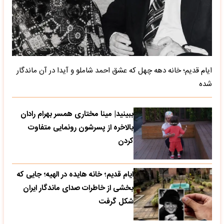
ایام قدیم؛ خانه دهه چهل که عشق احمد شاملو و آیدا در آن ماندگار
شده
ببینید| مینا مختاری همسر بهرام رادان
بالاخره از پسرشون رونمایی متفاوت
کردن
ایام قدیم؛ خانه هایده در الهیه؛ جایی که
بخشی از خاطرات صدای ماندگار ایران
شکل گرفت