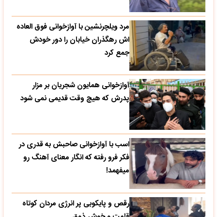
مرد ویلچرنشین با آوازخوانی فوق العاده
اش رهگذران خیابان را دور خودش
جمع کرد
آوازخوانی همایون شجریان بر مزار
پدرش که هیچ وقت قدیمی نمی شود
اسب با آوازخوانی صاحبش به قدری در
فکر فرو رفته که انگار معنای آهنگ رو
میفهمد!
رقص و پایکوبی پر انرژی مردان کوتاه
قامت و خوش ذوق