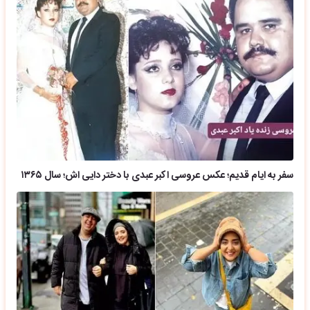
سفر به ایام قدیم؛ عکس عروسی اکبر عبدی با دختر دایی اش؛ سال ۱۳۶۵