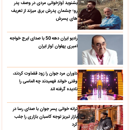
بشنوید آوازخوانی مردی در وصف پدر
رو؛ چشمان پدرش برق میزند از تعریف
های پسرش
رادیو ایران دهه 50 با صدای ایرج خواجه
امیری پهلوان آواز ایران
داوران مرد جوان را زود قضاوت کردند،
وقتی خواند فهمیدند چه الماسی را
نادیده گرفته اند
ترانه خوانی پسر جوان با صدای رسا در
بازار تبریز توجه کاسبان بازاری را جلب
کرد