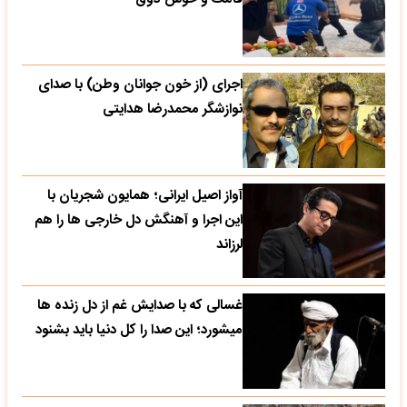
اجرای (از خون جوانان وطن) با صدای
نوازشگر محمدرضا هدایتی
آواز اصیل ایرانی؛ همایون شجریان با
این اجرا و آهنگش دل خارجی ها را هم
لرزاند
غسالی که با صدایش غم از دل زنده ها
میشورد؛ این صدا را کل دنیا باید بشنود