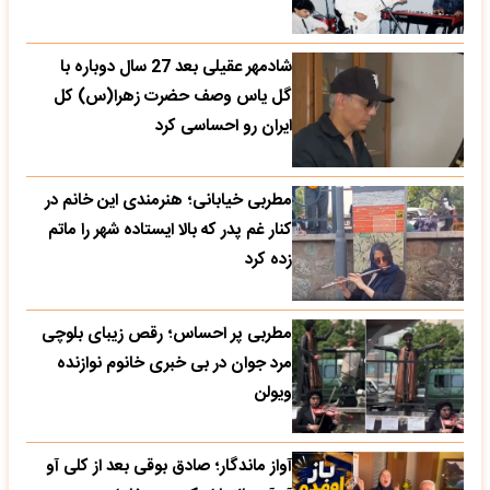
شادمهر عقیلی بعد 27 سال دوباره با
گل یاس وصف حضرت زهرا(س) کل
ایران رو احساسی کرد
مطربی خیابانی؛ هنرمندی این خانم در
کنار غم پدر که بالا ایستاده شهر را ماتم
زده کرد
مطربی پر احساس؛ رقص زیبای بلوچی
مرد جوان در بی خبری خانوم نوازنده
ویولن
آواز ماندگار؛ صادق بوقی بعد از کلی آو