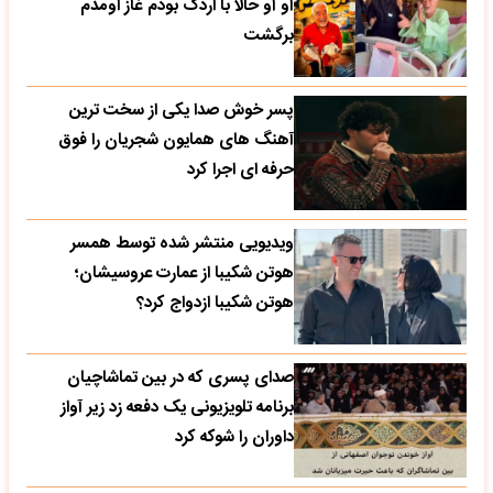
آو آو حالا با اردک بودم غاز اومدم
برگشت
پسر خوش صدا یکی از سخت ترین
آهنگ های همایون شجریان را فوق
حرفه ای اجرا کرد
ویدیویی منتشر شده توسط همسر
هوتن شکیبا از عمارت عروسیشان؛
هوتن شکیبا ازدواج کرد؟
صدای پسری که در بین تماشاچیان
برنامه تلویزیونی یک دفعه زد زیر آواز
داوران را شوکه کرد