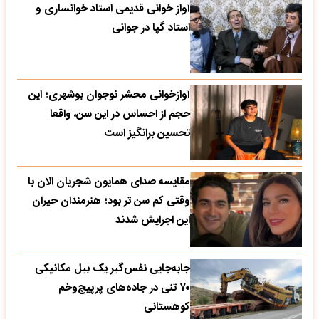
آواز خوانی قدیمی استاد خوانساری و
استاد گپا در جوانی
آوازخوانی محشر نوجوان بوشهری؛ این
حجم از احساس در این سن، واقعا
تحسین‌ برانگیز است
مقایسه صدای همایون شجریان الان با
وقتی کم سن تر بود؛ هنرمندان حیران
این اجرایش شدند
جابه‌جایی نفس‌گیر یک بیل مکانیکی
۷۰ تنی در جاده‌های پرپیچ‌وخم
کوهستانی