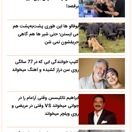
برقصد!
بوفالو ها این‌ طوری پشت‌به‌پشت هم
می‌ ایستن؛ حتی شیر ها هم گاهی
حریفشون نمی‌ شن
کلیپ خوانندگی ابی که در 77 سالگی
روی سن دراز کشیده و آهنگ میخواند
ابراهیم تاتلیسس وقتی آرامام را در
جوانی میخواند VS وقتی در مریضی و
روی ویلچر میخواند