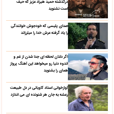
درگذشته حمید هیراد عزیز که حیف
است نشنوید
صدای پلیسی که خودجوش خوانندگی
را یاد گرفته عرش خدا را میلرزاند
اگر دلتان لحظه ای جدا شدن از غم و
اندوه دنیا رو میخواهد این آهنگ پرواز
همای را بشنوید
آوازخوانی استاد کاویانی در دل طبیعت
رعشه به جان هر شنونده ای می اندازد