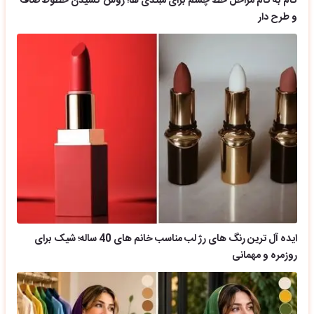
گام به گام مراحل خط چشم برای مبتدی ها؛ روش کشیدن خطوط صاف
و طرح دار
ایده آل ترین رنگ های رژ لب مناسب خانم های 40 ساله؛ شیک برای
روزمره و مهمانی