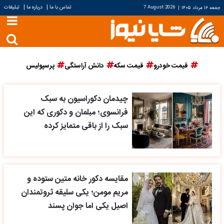
|
|
تماس با ما
درباره ما
تبلیغات
جمعه ۱۶ مرداد ۱۴۰۵
|
7 August 2026
قیمت خودرو
قیمت سکه
دانش آراستگی
پرسپولیس
چیدمان دکوراسیون به سبک
فرانسوی؛ مبلمان و دکوری که این
سبک را از باقی متمایز کرده
مقایسه دکور خانه متین ستوده و
مریم مومن؛ یکی سلیقه ثروتمندان
اصیل یکی اما جوان پسند