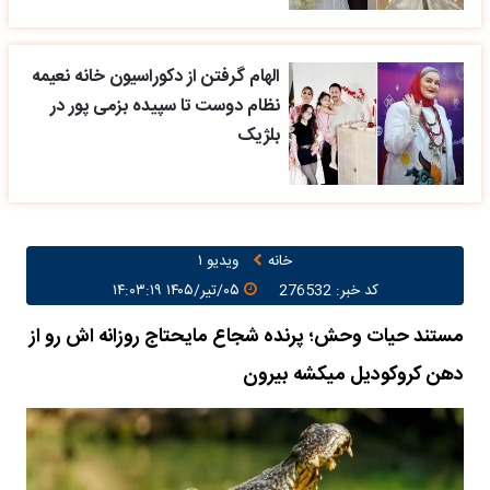
الهام گرفتن از دکوراسیون خانه نعیمه
نظام دوست تا سپیده بزمی پور در
بلژیک
خانه
ویدیو ۱
کد خبر: 276532
۰۵/تیر/۱۴۰۵ ۱۴:۰۳:۱۹
مستند حیات وحش؛ پرنده شجاع مایحتاج روزانه اش رو از
دهن کروکودیل میکشه بیرون