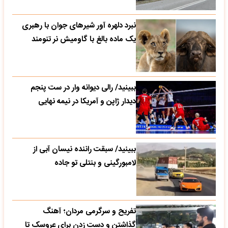
نبرد دلهره آور شیرهای جوان با رهبری
یک ماده بالغ با گاومیش نر تنومند
ببینید/ رالی دیوانه وار در ست پنجم
دیدار ژاپن و آمریکا در نیمه نهایی
ببینید/ سبقت راننده نیسان آبی از
لامبورگینی و بنتلی تو جاده
تفریح و سرگرمی مردان؛ آهنگ
گذاشتن و دست زدن برای عروسک تا