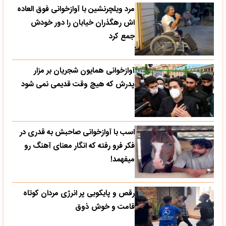
مرد ویلچرنشین با آوازخوانی فوق العاده
اش رهگذران خیابان را دور خودش
جمع کرد
آوازخوانی همایون شجریان بر مزار
پدرش که هیچ وقت قدیمی نمی شود
اسب با آوازخوانی صاحبش به قدری در
فکر فرو رفته که انگار معنای آهنگ رو
میفهمد!
رقص و پایکوبی پر انرژی مردان کوتاه
قامت و خوش ذوق