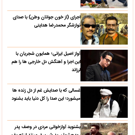
اجرای (از خون جوانان وطن) با صدای
نوازشگر محمدرضا هدایتی
آواز اصیل ایرانی؛ همایون شجریان با
این اجرا و آهنگش دل خارجی ها را هم
لرزاند
غسالی که با صدایش غم از دل زنده ها
میشورد؛ این صدا را کل دنیا باید بشنود
بشنوید آوازخوانی مردی در وصف پدر