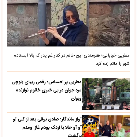
مطربی خیابانی؛ هنرمندی این خانم در کنار غم پدر که بالا ایستاده
شهر را ماتم زده کرد
مطربی پر احساس؛ رقص زیبای بلوچی
مرد جوان در بی خبری خانوم نوازنده
ویولن
آواز ماندگار؛ صادق بوقی بعد از کلی آو
آو آو حالا با اردک بودم غاز اومدم
برگشت