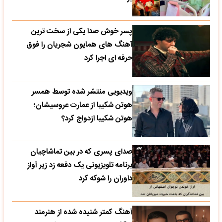
پسر خوش صدا یکی از سخت ترین
آهنگ های همایون شجریان را فوق
حرفه ای اجرا کرد
ویدیویی منتشر شده توسط همسر
هوتن شکیبا از عمارت عروسیشان؛
هوتن شکیبا ازدواج کرد؟
صدای پسری که در بین تماشاچیان
برنامه تلویزیونی یک دفعه زد زیر آواز
داوران را شوکه کرد
آهنگ کمتر شنیده شده از هنرمند