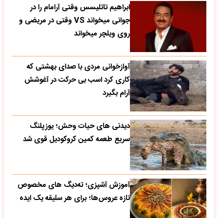
ابراهیم تاتلیسس وقتی آرامام را در
جوانی میخواند VS وقتی در مریضی و
روی ویلچر میخواند
آوازخوانی مردی با صدای بهشتی که
کاری کرد اسب بی حرکت در آغوشش
آرام بگیرد
دیدنی های حیات وحش؛ یوزپلنگ
سریع طعمه کمین کروکودیل قوی شد
آموزش آشپزی؛ ته‌دیگ‌ های مخصوص
تازه‌ عروس‌ها؛ برای هر سلیقه یک ایده