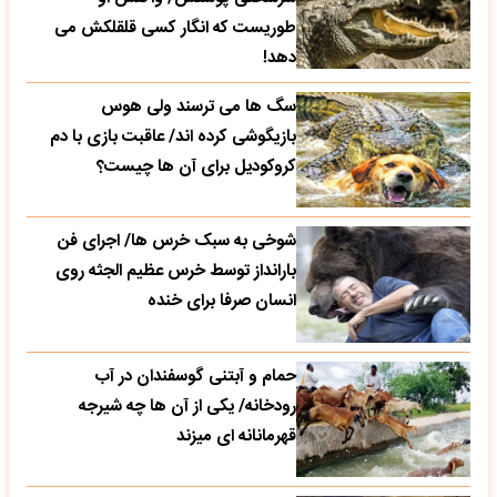
طوریست که انگار کسی قلقلکش می
دهد!
سگ ها می ترسند ولی هوس
بازیگوشی کرده اند/ عاقبت بازی با دم
کروکودیل برای آن ها چیست؟
شوخی به سبک خرس ها/ اجرای فن
بارانداز توسط خرس عظیم الجثه روی
انسان صرفا برای خنده
حمام و آبتنی گوسفندان در آب
رودخانه/ یکی از آن ها چه شیرجه
قهرمانانه ای میزند