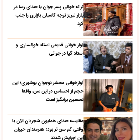
ترانه خوانی پسر جوان با صدای رسا در
بازار تبریز توجه کاسبان بازاری را جلب
کرد
آواز خوانی قدیمی استاد خوانساری و
استاد گپا در جوانی
آوازخوانی محشر نوجوان بوشهری؛ این
حجم از احساس در این سن، واقعا
تحسین‌ برانگیز است
مقایسه صدای همایون شجریان الان با
وقتی کم سن تر بود؛ هنرمندان حیران
این اجرایش شدند