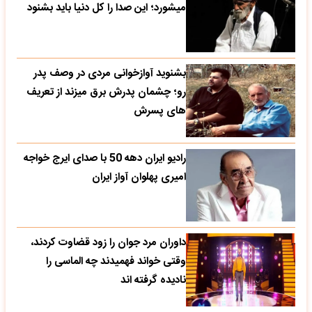
میشورد؛ این صدا را کل دنیا باید بشنود
بشنوید آوازخوانی مردی در وصف پدر
رو؛ چشمان پدرش برق میزند از تعریف
های پسرش
رادیو ایران دهه 50 با صدای ایرج خواجه
امیری پهلوان آواز ایران
داوران مرد جوان را زود قضاوت کردند،
وقتی خواند فهمیدند چه الماسی را
نادیده گرفته اند