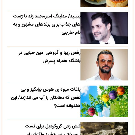
ببینید/ مدلینگ امیرمحمد زند با ژست
های جذاب برای برندهای مشهور و به
نام خارجی
رقص زیبا و گروهی امین حیایی در
باشگاه همراه پسرش
باغات میوه ی هوس برانگیز و بی
نقص که دهانتان را آب می اندازند/ این
هندوانه است؟
آتش زدن کروکودیل برای تست
سرسختی پوستش/ واکنش او