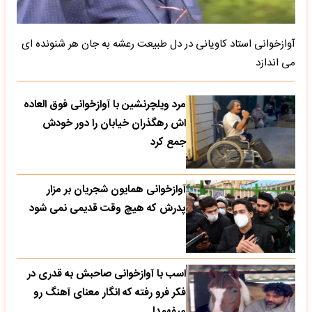
آوازخوانی استاد کاویانی در دل طبیعت رعشه به جان هر شنونده ای
می اندازد
مرد ویلچرنشین با آوازخوانی فوق العاده
اش رهگذران خیابان را دور خودش
جمع کرد
آوازخوانی همایون شجریان بر مزار
پدرش که هیچ وقت قدیمی نمی شود
اسب با آوازخوانی صاحبش به قدری در
فکر فرو رفته که انگار معنای آهنگ رو
میفهمد!