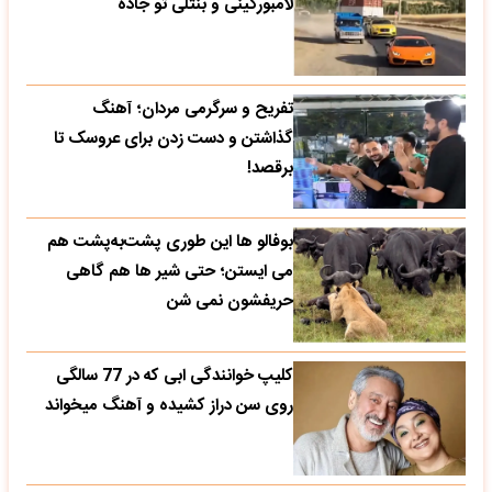
لامبورگینی و بنتلی تو جاده
تفریح و سرگرمی مردان؛ آهنگ
گذاشتن و دست زدن برای عروسک تا
برقصد!
بوفالو ها این‌ طوری پشت‌به‌پشت هم
می‌ ایستن؛ حتی شیر ها هم گاهی
حریفشون نمی‌ شن
کلیپ خوانندگی ابی که در 77 سالگی
روی سن دراز کشیده و آهنگ میخواند