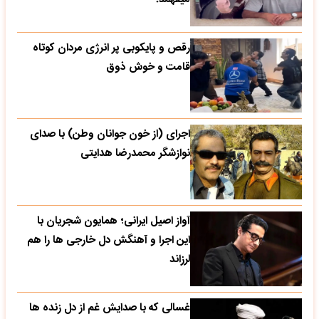
رقص و پایکوبی پر انرژی مردان کوتاه
قامت و خوش ذوق
اجرای (از خون جوانان وطن) با صدای
نوازشگر محمدرضا هدایتی
آواز اصیل ایرانی؛ همایون شجریان با
این اجرا و آهنگش دل خارجی ها را هم
لرزاند
غسالی که با صدایش غم از دل زنده ها