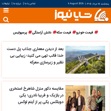
|
|
تماس با ما
درباره ما
تبلیغات
پنجشنبه ۱۵ مرداد ۱۴۰۵
|
6 August 2026
قیمت خودرو
قیمت سکه
دانش آراستگی
پرسپولیس
بعد از دیدن معماری جذاب پل دست
خدا قالب تهی می کنید؛ زیبایی بی
نظیر و زیرسازی معرکه
مقایسه دکور منزل شاهرخ استخری
در بلژیک و فریبا نادری؛ یکی
دوبلکس یکی پر از آیتم لوکس