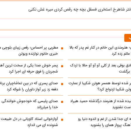
دختر شاهرخ استخری فسقل بچه چه رقص کردی میره غش نکنی
ب
 هنرمندی این خانم در کنار غم پدر که بالا
مطربی پر احساس؛ رقص زیبای بلوچی مر
ماتم زده کرد
خبری خانوم نوازنده ویولن
ادق بوقی بعد از کلی آو آو آو حالا با اردک
پسر خوش صدا یکی از سخت ترین آه
م برگشت
شجریان را فوق حرفه ای اجرا کرد
 شده توسط همسر هوتن شکیبا از عمارت
صدای پسری که در بین تماشاچیان برنام
ن شکیبا ازدواج کرد؟
دفعه زد زیر آواز داوران را شوکه کرد
ده شده از هنرمند درگذشته حمید هیراد
صدای پلیسی که خودجوش خوانندگی را 
است نشنوید
خدا را میلرزاند
 ای جدا شدن از غم و اندوه دنیا رو
آوازخوانی استاد کاویانی در دل طبیعت
هنگ پرواز همای را بشنوید
شنونده ای می اندازد