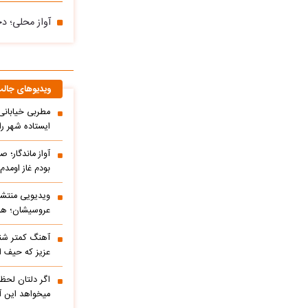
آواز محلی؛ 
ویدیوهای جال
مطربی خیابانی؛
ایستاده شهر را 
آواز ماندگار؛ ص
بودم غاز اومد
ویدیویی منتشر
عروسیشان؛ هوت
آهنگ کمتر شنی
عزیز که حیف 
اگر دلتان لحظه
میخواهد این آ