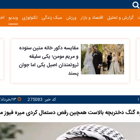
گزارش و تحلیل
اقتصاد و بازار
ورزش
سبک زندگی
تکنولوژی
ویدیو
اخب
مقایسه دکور خانه متین ستوده
و مریم مومن؛ یکی سلیقه
ثروتمندان اصیل یکی اما جوان
پسند
کد خبر: 275083
۱۳/خرداد/۱۴۰۵ ۱۰:۱۷:۵۶
وه گنگ دختربچه بالاست همچین رقص دستمال کردی میره فیوز م