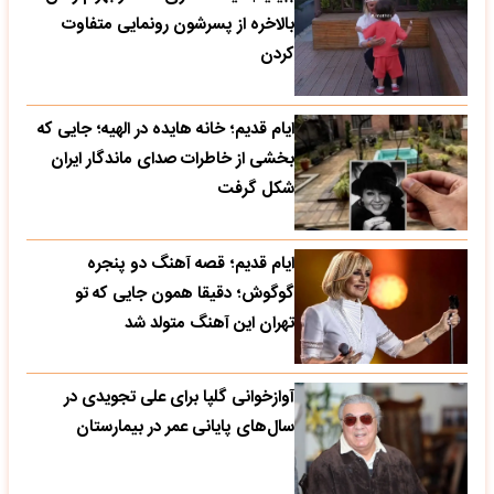
بالاخره از پسرشون رونمایی متفاوت
کردن
ایام قدیم؛ خانه هایده در الهیه؛ جایی که
بخشی از خاطرات صدای ماندگار ایران
شکل گرفت
ایام قدیم؛ قصه آهنگ دو پنجره
گوگوش؛ دقیقا همون جایی که تو
تهران این آهنگ متولد شد
آوازخوانی گلپا برای علی تجویدی در
سال‌های پایانی عمر در بیمارستان