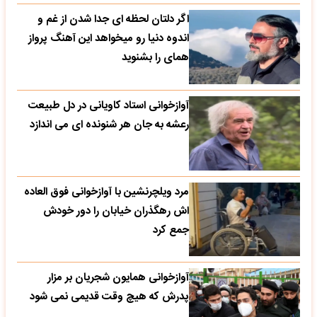
اگر دلتان لحظه ای جدا شدن از غم و
اندوه دنیا رو میخواهد این آهنگ پرواز
همای را بشنوید
آوازخوانی استاد کاویانی در دل طبیعت
رعشه به جان هر شنونده ای می اندازد
مرد ویلچرنشین با آوازخوانی فوق العاده
اش رهگذران خیابان را دور خودش
جمع کرد
آوازخوانی همایون شجریان بر مزار
پدرش که هیچ وقت قدیمی نمی شود