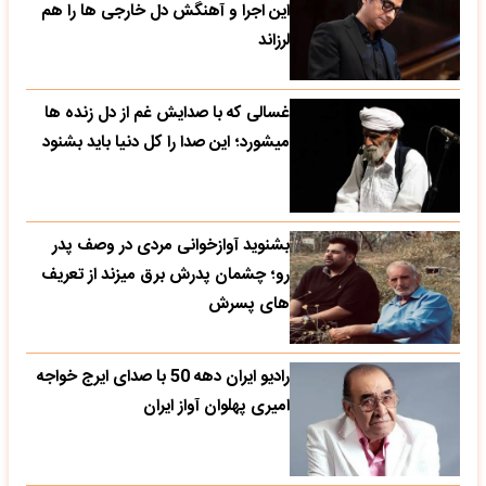
این اجرا و آهنگش دل خارجی ها را هم
لرزاند
غسالی که با صدایش غم از دل زنده ها
میشورد؛ این صدا را کل دنیا باید بشنود
بشنوید آوازخوانی مردی در وصف پدر
رو؛ چشمان پدرش برق میزند از تعریف
های پسرش
رادیو ایران دهه 50 با صدای ایرج خواجه
امیری پهلوان آواز ایران