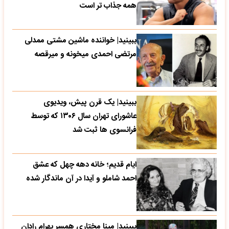
همه جذاب تر است
ببینید| خواننده ماشین مشتی ممدلی
مرتضی احمدی میخونه و میرقصه
ببینید| یک قرن پیش، ویدیوی
عاشورای تهران سال ۱۳۰۶ که توسط
فرانسوی ها ثبت شد
ایام قدیم؛ خانه دهه چهل که عشق
احمد شاملو و آیدا در آن ماندگار شده
ببینید| مینا مختاری همسر بهرام رادان