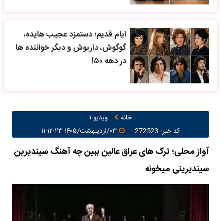
ایام قدیم؛ دستمزد عجیب هایده،
گوگوش، داریوش و دیگر خواننده ها
در دهه ۵۰!
خانه
ویدیو ۱
کد خبر: 272523
۰۳/اردیبهشت/۱۴۰۵ ۱۱:۱۲:۲۳
آواز محلی؛ ترک های عراق عالین ببین چه آهنگ سیندیرین
سیندیرینی میخونه