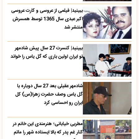
ببینید| فیلمی از عروسی و کارت عروسی
اکبر عبدی سال 1365 توسط همسرش
منتشر شد
ببینید| کنسرت 27 سال پیش شادمهر
تو ایران اولین باری که گل یاس را خواند
شادمهر عقیلی بعد 27 سال دوباره با
گل یاس وصف حضرت زهرا(س) کل
ایران رو احساسی کرد
مطربی خیابانی؛ هنرمندی این خانم در
کنار غم پدر که بالا ایستاده شهر را ماتم