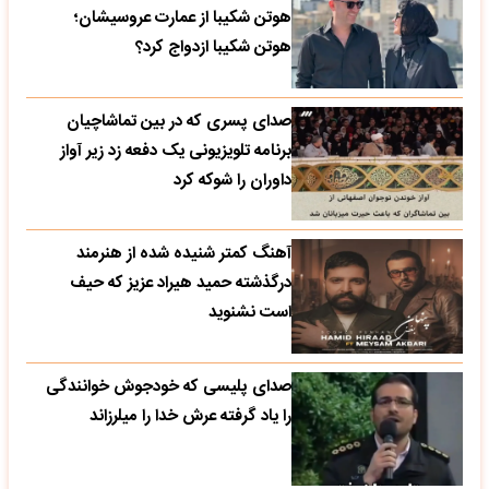
هوتن شکیبا از عمارت عروسیشان؛
هوتن شکیبا ازدواج کرد؟
صدای پسری که در بین تماشاچیان
برنامه تلویزیونی یک دفعه زد زیر آواز
داوران را شوکه کرد
آهنگ کمتر شنیده شده از هنرمند
درگذشته حمید هیراد عزیز که حیف
است نشنوید
صدای پلیسی که خودجوش خوانندگی
را یاد گرفته عرش خدا را میلرزاند