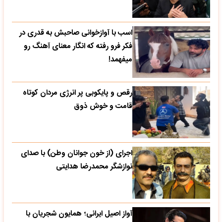
اسب با آوازخوانی صاحبش به قدری در
فکر فرو رفته که انگار معنای آهنگ رو
میفهمد!
رقص و پایکوبی پر انرژی مردان کوتاه
قامت و خوش ذوق
اجرای (از خون جوانان وطن) با صدای
نوازشگر محمدرضا هدایتی
آواز اصیل ایرانی؛ همایون شجریان با