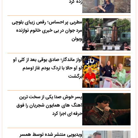
زده کرد
مطربی پر احساس؛ رقص زیبای بلوچی
مرد جوان در بی خبری خانوم نوازنده
ویولن
آواز ماندگار؛ صادق بوقی بعد از کلی آو
آو آو حالا با اردک بودم غاز اومدم
برگشت
پسر خوش صدا یکی از سخت ترین
آهنگ های همایون شجریان را فوق
حرفه ای اجرا کرد
ویدیویی منتشر شده توسط همسر