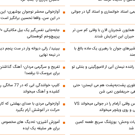
می استاد خوانساری و استاد گپا در جوانی
آوازخوانی محشر نوجوان بوشهری؛ این
در این سن، واقعا تحسین‌ برانگیز است
مایون شجریان الان با وقتی کم سن تر
 حیران این اجرایش شدند
پرپیچ‌وخم کوهستانی
 شیرهای جوان با رهبری یک ماده بالغ با
ببینید/ رالی دیوانه وار در ست پنجم د
مند
در نیمه نهایی
اننده نیسان آبی از لامبورگینی و بنتلی تو
تفریح و سرگرمی مردان؛ آهنگ گذاشت
برای عروسک تا برقصد!
‌ طوری پشت‌به‌پشت هم می‌ ایستن؛ حتی
کلیپ خوانندگی ابی که
هی حریفشون نمی‌ شن
کشیده و آهنگ میخواند
ابراهیم تاتلیسس وقتی آرامام را در جوانی میخواند VS
آوازخوانی مردی با صدای بهشتی که کا
 و روی ویلچر میخواند
حرکت در آغوشش آرام بگیرد
ات وحش؛ یوزپلنگ سریع طعمه کمین
آموزش آشپزی؛ ته‌دیگ‌ های مخصوص تاز
 شد
برای هر سلیقه یک ایده