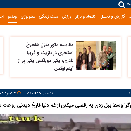
ات
گزارش و تحلیل
اقتصاد و بازار
ورزش
سبک زندگی
تکنولوژی
ویدیو
اخب
مقایسه دکور منزل شاهرخ
استخری در بلژیک و فریبا
نادری؛ یکی دوبلکس یکی پر از
آیتم لوکس
کد خبر: 272055
۱۳/خرداد/۱۴۰۵ ۱۸:۰۳:۲۲
کارگرا وسط بیل زدن یه رقصی میکنن از غم دنیا فارغ دیدنی روحت 