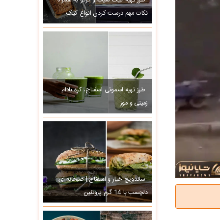
طرز تهیه کیک سیب و گردو به همراه
نکات مهم درست کردن انواع کیک
طرز تهیه اسموتی اسفناج، کره بادام
زمینی و موز
ساندویچ خیار و اسفناج | صبحانه ای
دلچسب با 14 گرم پروتئین