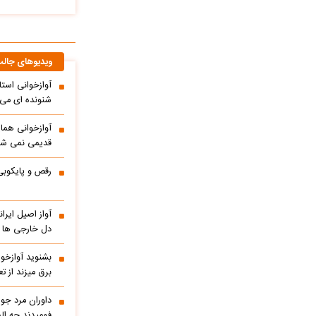
ویدیوهای جال
آوازخوانی است
شنونده ای می ا
آوازخوانی هما
قدیمی نمی شو
رقص و پایکوبی
آواز اصیل ایر
دل خارجی ها را
بشنوید آوازخو
برق میزند از 
داوران مرد جوا
فهمیدند چه الم