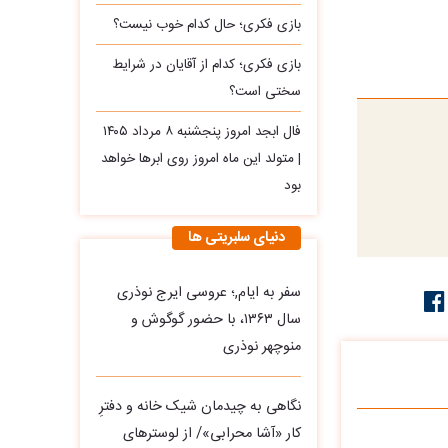
بازی فکری؛ حال کدام خوب نیست؟
بازی فکری؛ کدام از آقایان در شرایط
سختی است؟
فال ابجد امروز پنجشنبه ۸ مرداد ۱۴۰۵
| متولد این ماه امروز روی ابرها خواهد
بود
دنیای سلبریتی ها
سفر به ایام,؛ عروسی ایرج نوذری
سال ۱۳۶۳، با حضور گوگوش و
منوچهر نوذری
نگاهی به چیدمان شیک خانه و دفترِ
کار «آشا محرابی»/ از لوسترهای