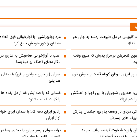
ب
اد کاویانی در دل طبیعت رعشه به جان هر
مرد ویلچرنشین با آوازخوانی فوق العاد
ندازد
خیابان را دور خودش جمع کرد
یون شجریان بر مزار پدرش که هیچ وقت
اسب با آوازخوانی صاحبش به قدری در فک
د
انگار معنای آهنگ رو میفهمد!
 پر انرژی مردان کوتاه قامت و خوش ذوق
اجرای (از خون جوانان وطن) با صدای 
هدایتی
انی؛ همایون شجریان با این اجرا و آهنگش
غسالی که با صدایش غم از دل زنده ها 
 هم لرزاند
را کل دنیا باید بشنود
انی مردی در وصف پدر رو؛ چشمان پدرش
رادیو ایران دهه 50 با صدای ا
تعریف های پسرش
آواز ایران
ن را زود قضاوت کردند، وقتی خواند
ترانه خوانی پسر جوان با صدای رسا در با
اسی را نادیده گرفته اند
کاسبان بازاری را جلب کرد