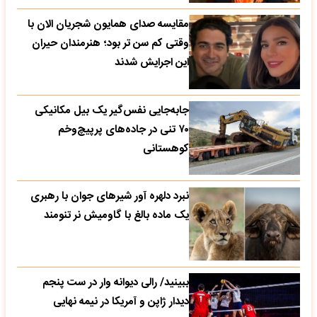
مقایسه صدای همایون شجریان الان با
وقتی کم سن تر بود؛ هنرمندان حیران
این اجرایش شدند
جابه‌جایی نفس‌گیر یک بیل مکانیکی
۷۰ تنی در جاده‌های پرپیچ‌وخم
کوهستانی
نبرد دلهره آور شیرهای جوان با رهبری
یک ماده بالغ با گاومیش نر تنومند
ببینید/ رالی دیوانه وار در ست پنجم
دیدار ژاپن و آمریکا در نیمه نهایی