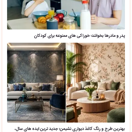
پدر و مادرها بخوانند؛ خوراکی های ممنوعه برای کودکان
بهترین طرح و رنگ کاغذ دیواری نشیمن؛ جدید ترین ایده های سال،