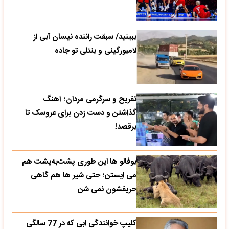
ببینید/ سبقت راننده نیسان آبی از
لامبورگینی و بنتلی تو جاده
تفریح و سرگرمی مردان؛ آهنگ
گذاشتن و دست زدن برای عروسک تا
برقصد!
بوفالو ها این‌ طوری پشت‌به‌پشت هم
می‌ ایستن؛ حتی شیر ها هم گاهی
حریفشون نمی‌ شن
کلیپ خوانندگی ابی که در 77 سالگی