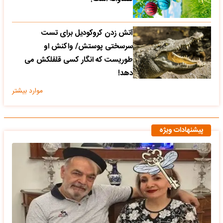
آتش زدن کروکودیل برای تست
سرسختی پوستش/ واکنش او
طوریست که انگار کسی قلقلکش می
دهد!
موارد بیشتر
پیشنهادات ویژه