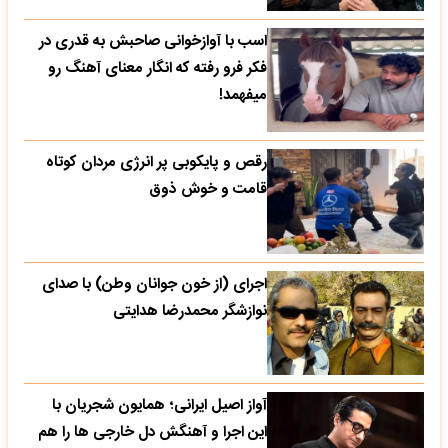
اسب با آوازخوانی صاحبش به قدری در
فکر فرو رفته که انگار معنای آهنگ رو
میفهمد!
رقص و پایکوبی پر انرژی مردان کوتاه
قامت و خوش ذوق
اجرای (از خون جوانان وطن) با صدای
نوازشگر محمدرضا هدایتی
آواز اصیل ایرانی؛ همایون شجریان با
این اجرا و آهنگش دل خارجی ها را هم