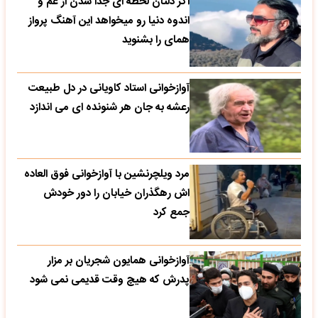
اگر دلتان لحظه ای جدا شدن از غم و
اندوه دنیا رو میخواهد این آهنگ پرواز
همای را بشنوید
آوازخوانی استاد کاویانی در دل طبیعت
رعشه به جان هر شنونده ای می اندازد
مرد ویلچرنشین با آوازخوانی فوق العاده
اش رهگذران خیابان را دور خودش
جمع کرد
آوازخوانی همایون شجریان بر مزار
پدرش که هیچ وقت قدیمی نمی شود