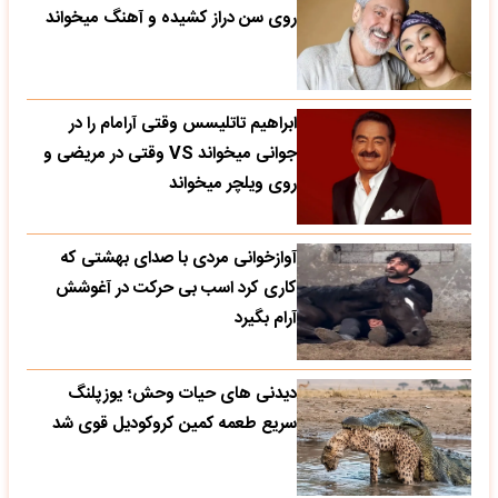
روی سن دراز کشیده و آهنگ میخواند
ابراهیم تاتلیسس وقتی آرامام را در
جوانی میخواند VS وقتی در مریضی و
روی ویلچر میخواند
آوازخوانی مردی با صدای بهشتی که
کاری کرد اسب بی حرکت در آغوشش
آرام بگیرد
دیدنی های حیات وحش؛ یوزپلنگ
سریع طعمه کمین کروکودیل قوی شد