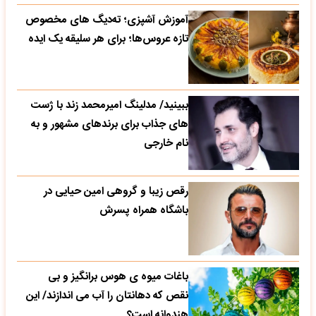
آموزش آشپزی؛ ته‌دیگ‌ های مخصوص
تازه‌ عروس‌ها؛ برای هر سلیقه یک ایده
ببینید/ مدلینگ امیرمحمد زند با ژست
های جذاب برای برندهای مشهور و به
نام خارجی
رقص زیبا و گروهی امین حیایی در
باشگاه همراه پسرش
باغات میوه ی هوس برانگیز و بی
نقص که دهانتان را آب می اندازند/ این
هندوانه است؟