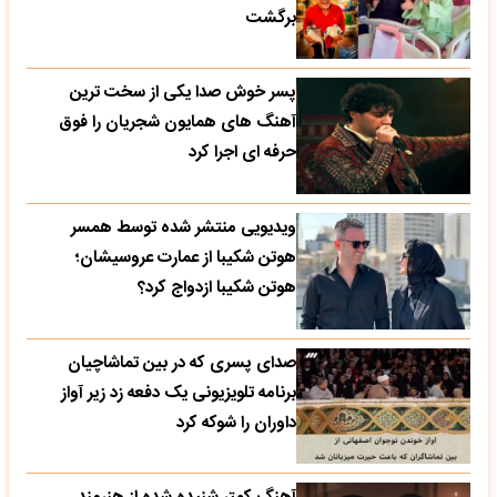
برگشت
پسر خوش صدا یکی از سخت ترین
آهنگ های همایون شجریان را فوق
حرفه ای اجرا کرد
ویدیویی منتشر شده توسط همسر
هوتن شکیبا از عمارت عروسیشان؛
هوتن شکیبا ازدواج کرد؟
صدای پسری که در بین تماشاچیان
برنامه تلویزیونی یک دفعه زد زیر آواز
داوران را شوکه کرد