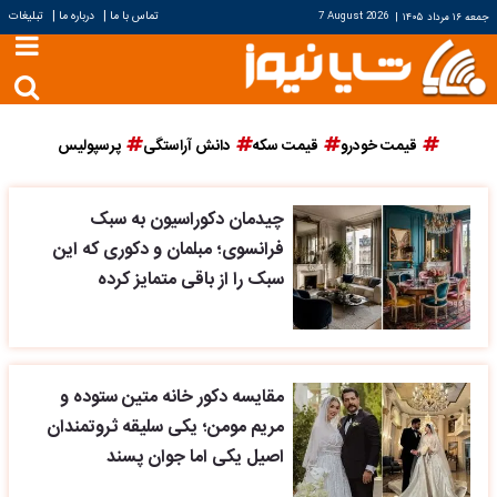
|
|
تماس با ما
درباره ما
تبلیغات
جمعه ۱۶ مرداد ۱۴۰۵
|
7 August 2026
قیمت خودرو
قیمت سکه
دانش آراستگی
پرسپولیس
چیدمان دکوراسیون به سبک
فرانسوی؛ مبلمان و دکوری که این
سبک را از باقی متمایز کرده
مقایسه دکور خانه متین ستوده و
مریم مومن؛ یکی سلیقه ثروتمندان
اصیل یکی اما جوان پسند