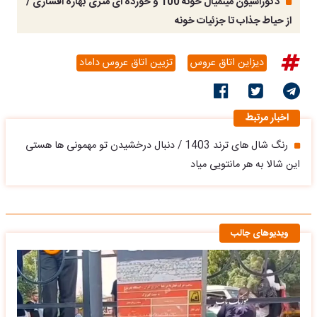
دکوراسیون مینمیال خونه 100 و خورده ای متری بهاره افشاری /
از حیاط جذاب تا جزئیات خونه
دیزاین اتاق عروس
تزیین اتاق عروس داماد
اخبار مرتبط
رنگ شال های ترند 1403 / دنبال درخشیدن تو مهمونی ها هستی
این شالا به هر مانتویی میاد
ویدیوهای جالب