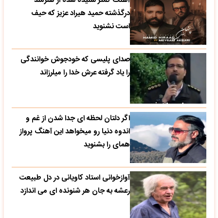
آهنگ کمتر شنیده شده از هنرمند
درگذشته حمید هیراد عزیز که حیف
است نشنوید
صدای پلیسی که خودجوش خوانندگی
را یاد گرفته عرش خدا را میلرزاند
اگر دلتان لحظه ای جدا شدن از غم و
اندوه دنیا رو میخواهد این آهنگ پرواز
همای را بشنوید
آوازخوانی استاد کاویانی در دل طبیعت
رعشه به جان هر شنونده ای می اندازد