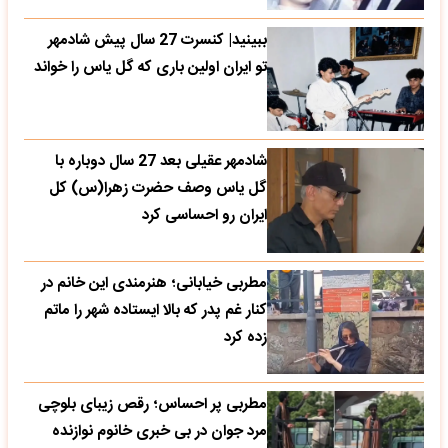
ببینید| کنسرت 27 سال پیش شادمهر
تو ایران اولین باری که گل یاس را خواند
شادمهر عقیلی بعد 27 سال دوباره با
گل یاس وصف حضرت زهرا(س) کل
ایران رو احساسی کرد
مطربی خیابانی؛ هنرمندی این خانم در
کنار غم پدر که بالا ایستاده شهر را ماتم
زده کرد
مطربی پر احساس؛ رقص زیبای بلوچی
مرد جوان در بی خبری خانوم نوازنده