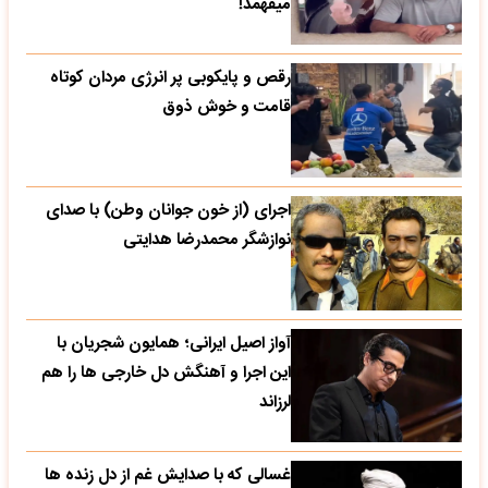
میفهمد!
رقص و پایکوبی پر انرژی مردان کوتاه
قامت و خوش ذوق
اجرای (از خون جوانان وطن) با صدای
نوازشگر محمدرضا هدایتی
آواز اصیل ایرانی؛ همایون شجریان با
این اجرا و آهنگش دل خارجی ها را هم
لرزاند
غسالی که با صدایش غم از دل زنده ها