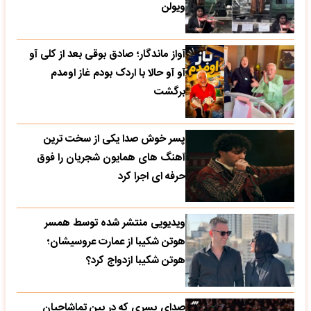
ویولن
آواز ماندگار؛ صادق بوقی بعد از کلی آو
آو آو حالا با اردک بودم غاز اومدم
برگشت
پسر خوش صدا یکی از سخت ترین
آهنگ های همایون شجریان را فوق
حرفه ای اجرا کرد
ویدیویی منتشر شده توسط همسر
هوتن شکیبا از عمارت عروسیشان؛
هوتن شکیبا ازدواج کرد؟
صدای پسری که در بین تماشاچیان