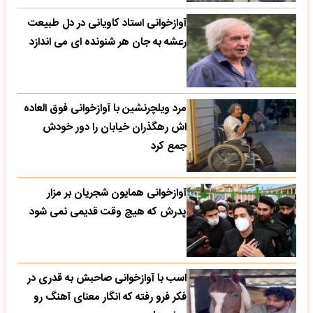
آوازخوانی استاد کاویانی در دل طبیعت
رعشه به جان هر شنونده ای می اندازد
مرد ویلچرنشین با آوازخوانی فوق العاده
اش رهگذران خیابان را دور خودش
جمع کرد
آوازخوانی همایون شجریان بر مزار
پدرش که هیچ وقت قدیمی نمی شود
اسب با آوازخوانی صاحبش به قدری در
فکر فرو رفته که انگار معنای آهنگ رو