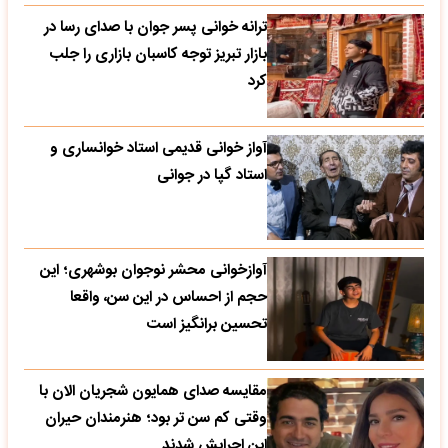
ترانه خوانی پسر جوان با صدای رسا در
بازار تبریز توجه کاسبان بازاری را جلب
کرد
آواز خوانی قدیمی استاد خوانساری و
استاد گپا در جوانی
آوازخوانی محشر نوجوان بوشهری؛ این
حجم از احساس در این سن، واقعا
تحسین‌ برانگیز است
مقایسه صدای همایون شجریان الان با
وقتی کم سن تر بود؛ هنرمندان حیران
این اجرایش شدند