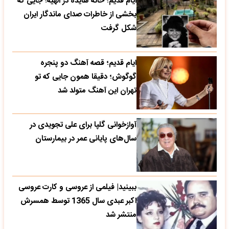
ایام قدیم؛ خانه هایده در الهیه؛ جایی که
بخشی از خاطرات صدای ماندگار ایران
شکل گرفت
ایام قدیم؛ قصه آهنگ دو پنجره
گوگوش؛ دقیقا همون جایی که تو
تهران این آهنگ متولد شد
آوازخوانی گلپا برای علی تجویدی در
سال‌های پایانی عمر در بیمارستان
ببینید| فیلمی از عروسی و کارت عروسی
اکبر عبدی سال 1365 توسط همسرش
منتشر شد