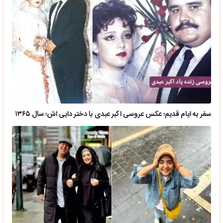
سفر به ایام قدیم؛ عکس عروسی اکبر عبدی با دختر دایی اش؛ سال ۱۳۶۵