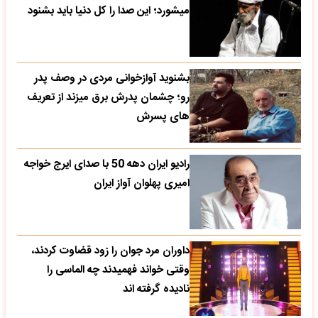
میشورد؛ این صدا را کل دنیا باید بشنود
بشنوید آوازخوانی مردی در وصف پدر
رو؛ چشمان پدرش برق میزند از تعریف
های پسرش
رادیو ایران دهه 50 با صدای ایرج خواجه
امیری پهلوان آواز ایران
داوران مرد جوان را زود قضاوت کردند،
وقتی خواند فهمیدند چه الماسی را
نادیده گرفته اند