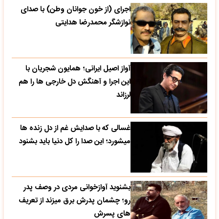
اجرای (از خون جوانان وطن) با صدای
نوازشگر محمدرضا هدایتی
آواز اصیل ایرانی؛ همایون شجریان با
این اجرا و آهنگش دل خارجی ها را هم
لرزاند
غسالی که با صدایش غم از دل زنده ها
میشورد؛ این صدا را کل دنیا باید بشنود
بشنوید آوازخوانی مردی در وصف پدر
رو؛ چشمان پدرش برق میزند از تعریف
های پسرش