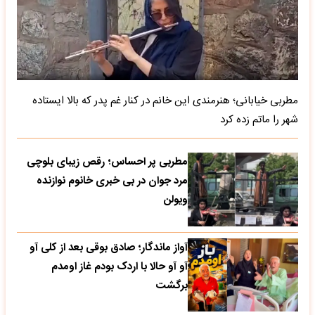
مطربی خیابانی؛ هنرمندی این خانم در کنار غم پدر که بالا ایستاده
شهر را ماتم زده کرد
مطربی پر احساس؛ رقص زیبای بلوچی
مرد جوان در بی خبری خانوم نوازنده
ویولن
آواز ماندگار؛ صادق بوقی بعد از کلی آو
آو آو حالا با اردک بودم غاز اومدم
برگشت