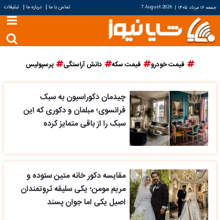
|
|
تماس با ما
درباره ما
تبلیغات
جمعه ۱۶ مرداد ۱۴۰۵
|
7 August 2026
قیمت خودرو
قیمت سکه
دانش آراستگی
پرسپولیس
چیدمان دکوراسیون به سبک
فرانسوی؛ مبلمان و دکوری که این
سبک را از باقی متمایز کرده
مقایسه دکور خانه متین ستوده و
مریم مومن؛ یکی سلیقه ثروتمندان
اصیل یکی اما جوان پسند