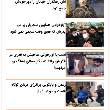
اش رهگذران خیابان را دور خودش
جمع کرد
آوازخوانی همایون شجریان بر مزار
پدرش که هیچ وقت قدیمی نمی شود
اسب با آوازخوانی صاحبش به قدری در
فکر فرو رفته که انگار معنای آهنگ رو
میفهمد!
رقص و پایکوبی پر انرژی مردان کوتاه
قامت و خوش ذوق