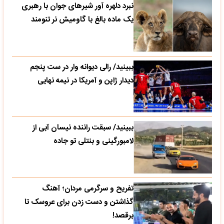
نبرد دلهره آور شیرهای جوان با رهبری
یک ماده بالغ با گاومیش نر تنومند
ببینید/ رالی دیوانه وار در ست پنجم
دیدار ژاپن و آمریکا در نیمه نهایی
ببینید/ سبقت راننده نیسان آبی از
لامبورگینی و بنتلی تو جاده
تفریح و سرگرمی مردان؛ آهنگ
گذاشتن و دست زدن برای عروسک تا
برقصد!