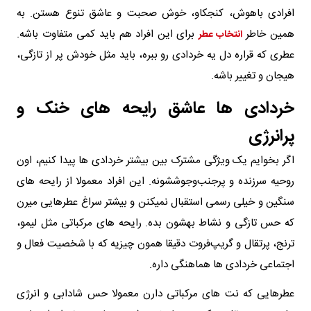
افرادی باهوش، کنجکاو، خوش صحبت و عاشق تنوع هستن. به
همین خاطر
برای این افراد هم باید کمی متفاوت باشه.
انتخاب عطر
عطری که قراره دل یه خردادی رو ببره، باید مثل خودش پر از تازگی،
هیجان و تغییر باشه.
خردادی ها عاشق رایحه های خنک و
پرانرژی
اگر بخوایم یک ویژگی مشترک بین بیشتر خردادی ها پیدا کنیم، اون
روحیه سرزنده و پرجنب‌وجوششونه. این افراد معمولا از رایحه های
سنگین و خیلی رسمی استقبال نمیکنن و بیشتر سراغ عطرهایی میرن
که حس تازگی و نشاط بهشون بده. رایحه های مرکباتی مثل لیمو،
ترنج، پرتقال و گریپ‌فروت دقیقا همون چیزیه که با شخصیت فعال و
اجتماعی خردادی ها هماهنگی داره.
عطرهایی که نت های مرکباتی دارن معمولا حس شادابی و انرژی