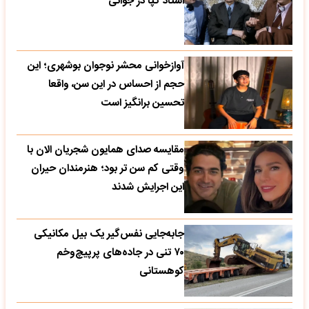
استاد گپا در جوانی
آوازخوانی محشر نوجوان بوشهری؛ این
حجم از احساس در این سن، واقعا
تحسین‌ برانگیز است
مقایسه صدای همایون شجریان الان با
وقتی کم سن تر بود؛ هنرمندان حیران
این اجرایش شدند
جابه‌جایی نفس‌گیر یک بیل مکانیکی
۷۰ تنی در جاده‌های پرپیچ‌وخم
کوهستانی