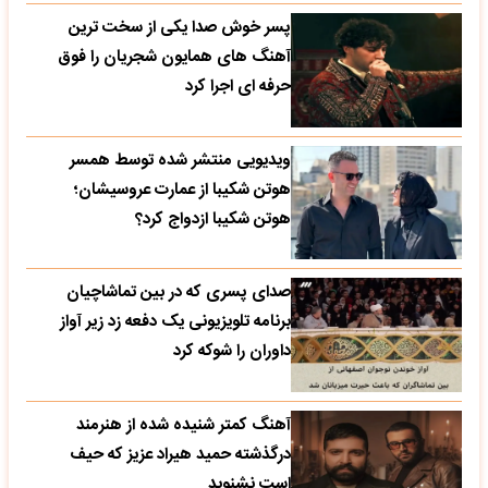
پسر خوش صدا یکی از سخت ترین
آهنگ های همایون شجریان را فوق
حرفه ای اجرا کرد
ویدیویی منتشر شده توسط همسر
هوتن شکیبا از عمارت عروسیشان؛
هوتن شکیبا ازدواج کرد؟
صدای پسری که در بین تماشاچیان
برنامه تلویزیونی یک دفعه زد زیر آواز
داوران را شوکه کرد
آهنگ کمتر شنیده شده از هنرمند
درگذشته حمید هیراد عزیز که حیف
است نشنوید