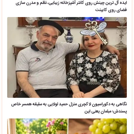
ایده آل ترین چینش روی کانتر آشپزخانه؛ زیبایی، نظم و مدرن سازی
فضای روی کابینت
نگاهی به دکوراسیون لاکچری منزل حمید لولایی به سلیقه همسر خاص
پسندش؛ مبلمان یعنی این