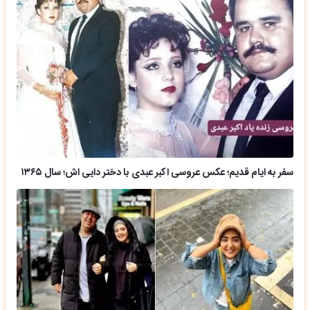
سفر به ایام قدیم؛ عکس عروسی اکبر عبدی با دختر دایی اش؛ سال ۱۳۶۵