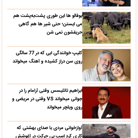
بوفالو ها این‌ طوری پشت‌به‌پشت هم
می‌ ایستن؛ حتی شیر ها هم گاهی
حریفشون نمی‌ شن
کلیپ خوانندگی ابی که در 77 سالگی
روی سن دراز کشیده و آهنگ میخواند
ابراهیم تاتلیسس وقتی آرامام را در
جوانی میخواند VS وقتی در مریضی و
روی ویلچر میخواند
آوازخوانی مردی با صدای بهشتی که
کاری کرد اسب بی حرکت در آغوشش