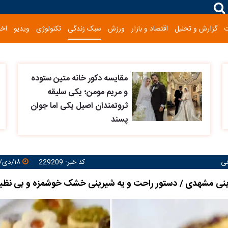
گزارش و تحلیل
اقتصاد و بازار
ورزش
سبک زندگی
تکنولوژی
ویدیو
اخب
مقایسه دکور خانه متین ستوده
و مریم مومن؛ یکی سلیقه
ثروتمندان اصیل یکی اما جوان
پسند
نی
کد خبر: 229209
۱۸/دی/۱۴۰۳ ۱۲:۳۰:۵۰
ینی مشهدی / دستور راحت و یه شیرینی خشک خوشمزه و بی نظیر