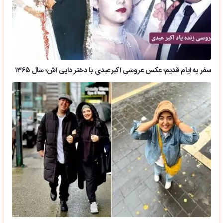
سفر به ایام قدیم؛ عکس عروسی اکبر عبدی با دختر دایی اش؛ سال ۱۳۶۵