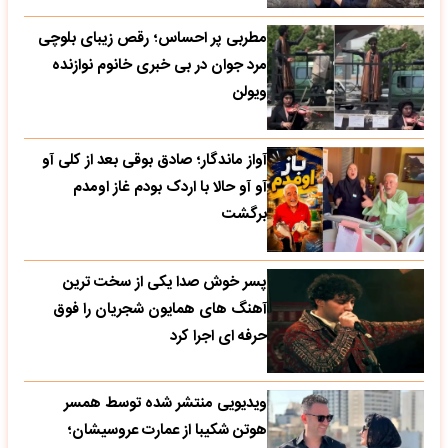
مطربی پر احساس؛ رقص زیبای بلوچی
مرد جوان در بی خبری خانوم نوازنده
ویولن
آواز ماندگار؛ صادق بوقی بعد از کلی آو
آو آو حالا با اردک بودم غاز اومدم
برگشت
پسر خوش صدا یکی از سخت ترین
آهنگ های همایون شجریان را فوق
حرفه ای اجرا کرد
ویدیویی منتشر شده توسط همسر
هوتن شکیبا از عمارت عروسیشان؛