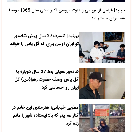
ببینید| فیلمی از عروسی و کارت عروسی اکبر عبدی سال 1365 توسط
همسرش منتشر شد
ببینید| کنسرت 27 سال پیش شادمهر
تو ایران اولین باری که گل یاس را خواند
شادمهر عقیلی بعد 27 سال دوباره با
گل یاس وصف حضرت زهرا(س) کل
ایران رو احساسی کرد
مطربی خیابانی؛ هنرمندی این خانم در
کنار غم پدر که بالا ایستاده شهر را ماتم
زده کرد