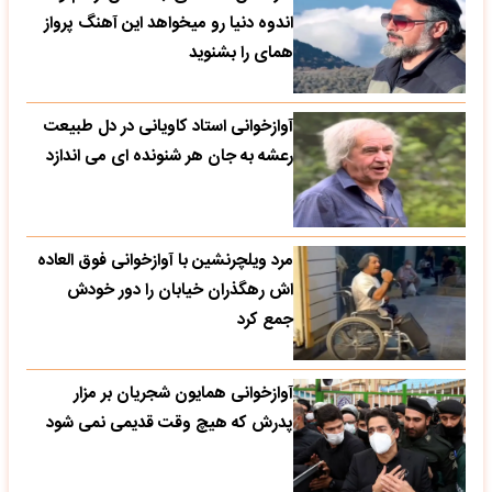
اندوه دنیا رو میخواهد این آهنگ پرواز
همای را بشنوید
آوازخوانی استاد کاویانی در دل طبیعت
رعشه به جان هر شنونده ای می اندازد
مرد ویلچرنشین با آوازخوانی فوق العاده
اش رهگذران خیابان را دور خودش
جمع کرد
آوازخوانی همایون شجریان بر مزار
پدرش که هیچ وقت قدیمی نمی شود