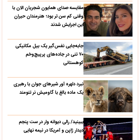
مقایسه صدای همایون شجریان الان با
وقتی کم سن تر بود؛ هنرمندان حیران
این اجرایش شدند
جابه‌جایی نفس‌گیر یک بیل مکانیکی
۷۰ تنی در جاده‌های پرپیچ‌وخم
کوهستانی
نبرد دلهره آور شیرهای جوان با رهبری
یک ماده بالغ با گاومیش نر تنومند
ببینید/ رالی دیوانه وار در ست پنجم
دیدار ژاپن و آمریکا در نیمه نهایی