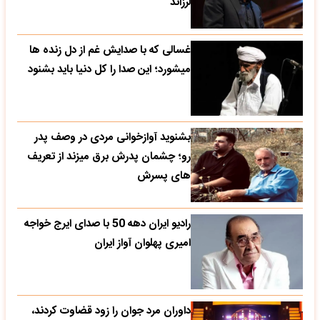
لرزاند
غسالی که با صدایش غم از دل زنده ها
میشورد؛ این صدا را کل دنیا باید بشنود
بشنوید آوازخوانی مردی در وصف پدر
رو؛ چشمان پدرش برق میزند از تعریف
های پسرش
رادیو ایران دهه 50 با صدای ایرج خواجه
امیری پهلوان آواز ایران
داوران مرد جوان را زود قضاوت کردند،