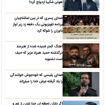
هوتن شکیبا ازدواج کرد؟
صدای پسری که در بین تماشاچیان
برنامه تلویزیونی یک دفعه زد زیر آواز
داوران را شوکه کرد
آهنگ کمتر شنیده شده از هنرمند
درگذشته حمید هیراد عزیز که حیف
است نشنوید
صدای پلیسی که خودجوش خوانندگی
را یاد گرفته عرش خدا را میلرزاند
اگر دلتان لحظه ای جدا شدن از غم و