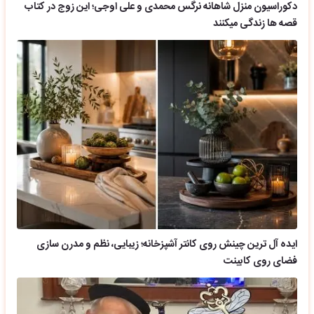
دکوراسیون منزل شاهانه نرگس محمدی و علی اوجی؛ این زوج در کتاب
قصه ها زندگی میکنند
ایده آل ترین چینش روی کانتر آشپزخانه؛ زیبایی، نظم و مدرن سازی
فضای روی کابینت