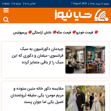
|
|
تماس با ما
درباره ما
تبلیغات
جمعه ۱۶ مرداد ۱۴۰۵
|
7 August 2026
قیمت خودرو
قیمت سکه
دانش آراستگی
پرسپولیس
چیدمان دکوراسیون به سبک
فرانسوی؛ مبلمان و دکوری که این
سبک را از باقی متمایز کرده
مقایسه دکور خانه متین ستوده و
مریم مومن؛ یکی سلیقه ثروتمندان
اصیل یکی اما جوان پسند