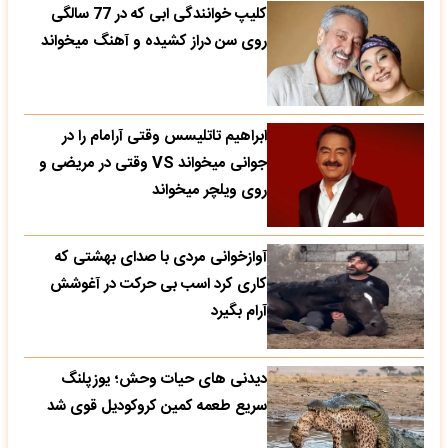
کلیپ خوانندگی ابی که در 77 سالگی
روی سن دراز کشیده و آهنگ میخواند
ابراهیم تاتلیسس وقتی آرامام را در
جوانی میخواند VS وقتی در مریضی و
روی ویلچر میخواند
آوازخوانی مردی با صدای بهشتی که
کاری کرد اسب بی حرکت در آغوشش
آرام بگیرد
دیدنی های حیات وحش؛ یوزپلنگ
سریع طعمه کمین کروکودیل قوی شد