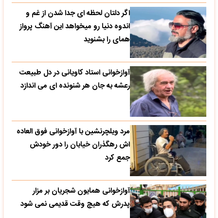
اگر دلتان لحظه ای جدا شدن از غم و
اندوه دنیا رو میخواهد این آهنگ پرواز
همای را بشنوید
آوازخوانی استاد کاویانی در دل طبیعت
رعشه به جان هر شنونده ای می اندازد
مرد ویلچرنشین با آوازخوانی فوق العاده
اش رهگذران خیابان را دور خودش
جمع کرد
آوازخوانی همایون شجریان بر مزار
پدرش که هیچ وقت قدیمی نمی شود