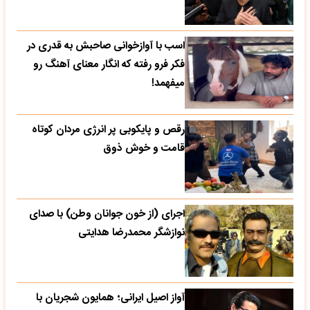
اسب با آوازخوانی صاحبش به قدری در
فکر فرو رفته که انگار معنای آهنگ رو
میفهمد!
رقص و پایکوبی پر انرژی مردان کوتاه
قامت و خوش ذوق
اجرای (از خون جوانان وطن) با صدای
نوازشگر محمدرضا هدایتی
آواز اصیل ایرانی؛ همایون شجریان با