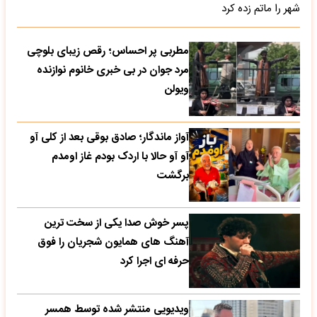
شهر را ماتم زده کرد
مطربی پر احساس؛ رقص زیبای بلوچی
مرد جوان در بی خبری خانوم نوازنده
ویولن
آواز ماندگار؛ صادق بوقی بعد از کلی آو
آو آو حالا با اردک بودم غاز اومدم
برگشت
پسر خوش صدا یکی از سخت ترین
آهنگ های همایون شجریان را فوق
حرفه ای اجرا کرد
ویدیویی منتشر شده توسط همسر