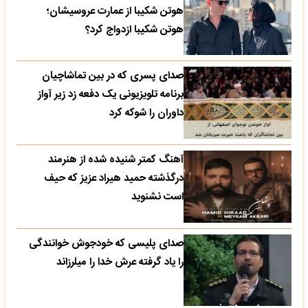
هوتن شکیبا از عمارت عروسیشان؛
هوتن شکیبا ازدواج کرد؟
صدای پسری که در بین تماشاچیان
برنامه تلویزیونی یک دفعه زد زیر آواز
داوران را شوکه کرد
آهنگ کمتر شنیده شده از هنرمند
درگذشته حمید هیراد عزیز که حیف
است نشنوید
صدای پلیسی که خودجوش خوانندگی
را یاد گرفته عرش خدا را میلرزاند