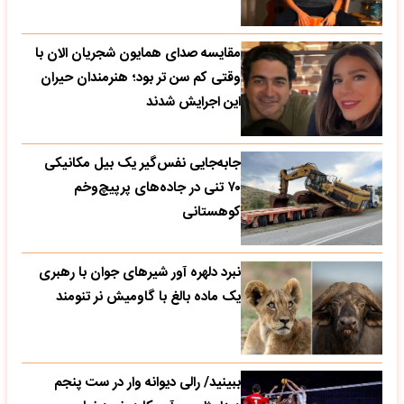
مقایسه صدای همایون شجریان الان با
وقتی کم سن تر بود؛ هنرمندان حیران
این اجرایش شدند
جابه‌جایی نفس‌گیر یک بیل مکانیکی
۷۰ تنی در جاده‌های پرپیچ‌وخم
کوهستانی
نبرد دلهره آور شیرهای جوان با رهبری
یک ماده بالغ با گاومیش نر تنومند
ببینید/ رالی دیوانه وار در ست پنجم