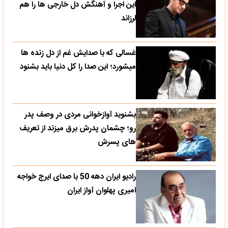
این اجرا و آهنگش دل خارجی ها را هم
لرزاند
غسالی که با صدایش غم از دل زنده ها
میشورد؛ این صدا را کل دنیا باید بشنود
بشنوید آوازخوانی مردی در وصف پدر
رو؛ چشمان پدرش برق میزند از تعریف
های پسرش
رادیو ایران دهه 50 با صدای ایرج خواجه
امیری پهلوان آواز ایران