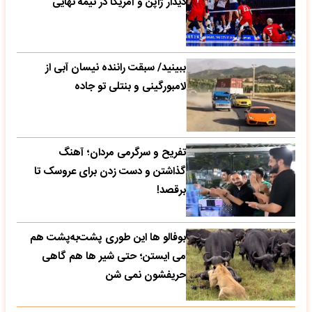
دیدار ژاپن و آمریکا در نیمه نهایی
ببینید/ سبقت راننده نیسان آبی از
لامبورگینی و بنتلی تو جاده
تفریح و سرگرمی مردان؛ آهنگ
گذاشتن و دست زدن برای عروسک تا
برقصد!
بوفالو ها این‌ طوری پشت‌به‌پشت هم
می‌ ایستن؛ حتی شیر ها هم گاهی
حریفشون نمی‌ شن