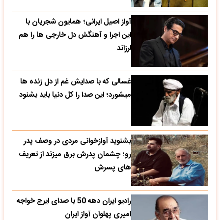
آواز اصیل ایرانی؛ همایون شجریان با
این اجرا و آهنگش دل خارجی ها را هم
لرزاند
غسالی که با صدایش غم از دل زنده ها
میشورد؛ این صدا را کل دنیا باید بشنود
بشنوید آوازخوانی مردی در وصف پدر
رو؛ چشمان پدرش برق میزند از تعریف
های پسرش
رادیو ایران دهه 50 با صدای ایرج خواجه
امیری پهلوان آواز ایران