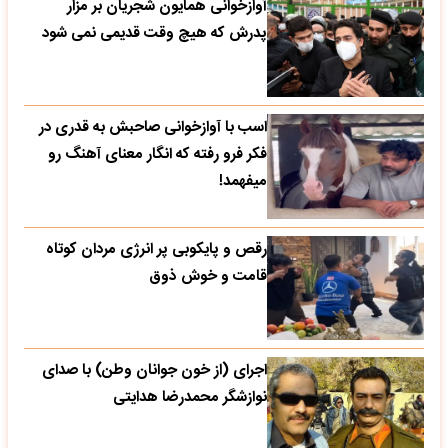
آوازخوانی همایون شجریان بر مزار
پدرش که هیچ وقت قدیمی نمی شود
اسب با آوازخوانی صاحبش به قدری در
فکر فرو رفته که انگار معنای آهنگ رو
میفهمد!
رقص و پایکوبی پر انرژی مردان کوتاه
قامت و خوش ذوق
اجرای (از خون جوانان وطن) با صدای
نوازشگر محمدرضا هدایتی