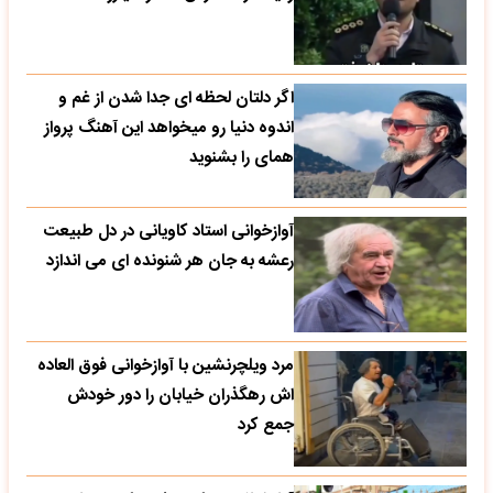
اگر دلتان لحظه ای جدا شدن از غم و
اندوه دنیا رو میخواهد این آهنگ پرواز
همای را بشنوید
آوازخوانی استاد کاویانی در دل طبیعت
رعشه به جان هر شنونده ای می اندازد
مرد ویلچرنشین با آوازخوانی فوق العاده
اش رهگذران خیابان را دور خودش
جمع کرد