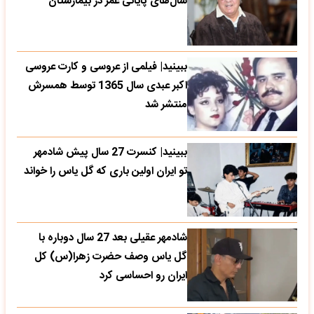
سال‌های پایانی عمر در بیمارستان
ببینید| فیلمی از عروسی و کارت عروسی
اکبر عبدی سال 1365 توسط همسرش
منتشر شد
ببینید| کنسرت 27 سال پیش شادمهر
تو ایران اولین باری که گل یاس را خواند
شادمهر عقیلی بعد 27 سال دوباره با
گل یاس وصف حضرت زهرا(س) کل
ایران رو احساسی کرد