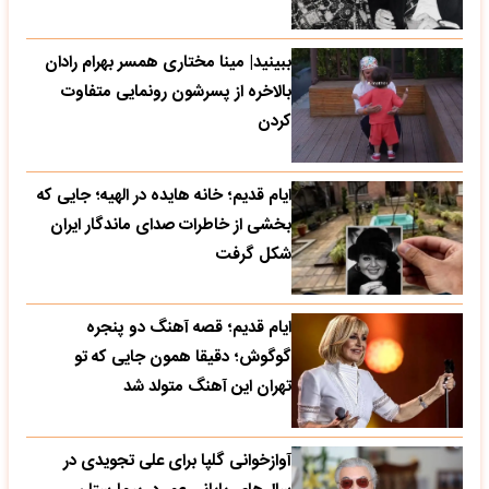
ببینید| مینا مختاری همسر بهرام رادان
بالاخره از پسرشون رونمایی متفاوت
کردن
ایام قدیم؛ خانه هایده در الهیه؛ جایی که
بخشی از خاطرات صدای ماندگار ایران
شکل گرفت
ایام قدیم؛ قصه آهنگ دو پنجره
گوگوش؛ دقیقا همون جایی که تو
تهران این آهنگ متولد شد
آوازخوانی گلپا برای علی تجویدی در