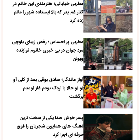
مطربی خیابانی؛ هنرمندی این خانم در
کنار غم پدر که بالا ایستاده شهر را ماتم
زده کرد
مطربی پر احساس؛ رقص زیبای بلوچی
مرد جوان در بی خبری خانوم نوازنده
ویولن
آواز ماندگار؛ صادق بوقی بعد از کلی آو
آو آو حالا با اردک بودم غاز اومدم
برگشت
پسر خوش صدا یکی از سخت ترین
آهنگ های همایون شجریان را فوق
حرفه ای اجرا کرد