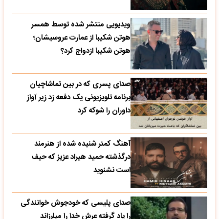
ویدیویی منتشر شده توسط همسر
هوتن شکیبا از عمارت عروسیشان؛
هوتن شکیبا ازدواج کرد؟
صدای پسری که در بین تماشاچیان
برنامه تلویزیونی یک دفعه زد زیر آواز
داوران را شوکه کرد
آهنگ کمتر شنیده شده از هنرمند
درگذشته حمید هیراد عزیز که حیف
است نشنوید
صدای پلیسی که خودجوش خوانندگی
را یاد گرفته عرش خدا را میلرزاند