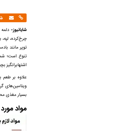
شایانیوز-
دلمه گ
چرخ‌کرده، لپه،
توپر مانند باد
تنوع است؛ شما 
اشتهابرانگیز بچی
بسیار مغذی محسو
مواد مورد ن