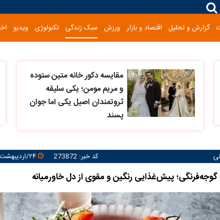
گزارش و تحلیل
اقتصاد و بازار
ورزش
سبک زندگی
تکنولوژی
ویدیو
اخب
مقایسه دکور خانه متین ستوده
و مریم مومن؛ یکی سلیقه
ثروتمندان اصیل یکی اما جوان
پسند
نی
کد خبر: 273872
۲۴/اردیبهشت/۱۴۰۵ ۱۲:۱۲:۰۶
 گوجه‌فرنگی؛ پیش‌غذایی رنگین و مقوی از دل خاورمیانه