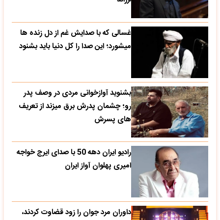
غسالی که با صدایش غم از دل زنده ها
میشورد؛ این صدا را کل دنیا باید بشنود
بشنوید آوازخوانی مردی در وصف پدر
رو؛ چشمان پدرش برق میزند از تعریف
های پسرش
رادیو ایران دهه 50 با صدای ایرج خواجه
امیری پهلوان آواز ایران
داوران مرد جوان را زود قضاوت کردند،