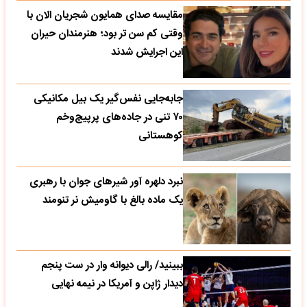
مقایسه صدای همایون شجریان الان با
وقتی کم سن تر بود؛ هنرمندان حیران
این اجرایش شدند
جابه‌جایی نفس‌گیر یک بیل مکانیکی
۷۰ تنی در جاده‌های پرپیچ‌وخم
کوهستانی
نبرد دلهره آور شیرهای جوان با رهبری
یک ماده بالغ با گاومیش نر تنومند
ببینید/ رالی دیوانه وار در ست پنجم
دیدار ژاپن و آمریکا در نیمه نهایی