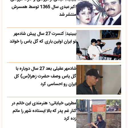
اکبر عبدی سال 1365 توسط همسرش
منتشر شد
ببینید| کنسرت 27 سال پیش شادمهر
تو ایران اولین باری که گل یاس را خواند
شادمهر عقیلی بعد 27 سال دوباره با
گل یاس وصف حضرت زهرا(س) کل
ایران رو احساسی کرد
مطربی خیابانی؛ هنرمندی این خانم در
کنار غم پدر که بالا ایستاده شهر را ماتم
زده کرد