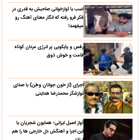
اسب با آوازخوانی صاحبش به قدری در
فکر فرو رفته که انگار معنای آهنگ رو
میفهمد!
رقص و پایکوبی پر انرژی مردان کوتاه
قامت و خوش ذوق
اجرای (از خون جوانان وطن) با صدای
نوازشگر محمدرضا هدایتی
آواز اصیل ایرانی؛ همایون شجریان با
این اجرا و آهنگش دل خارجی ها را هم
لرزاند