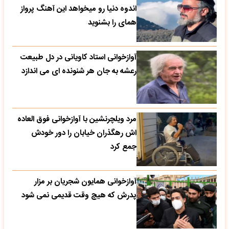
اندوه دنیا رو میخواهد این آهنگ پرواز
همای را بشنوید
آوازخوانی استاد کاویانی در دل طبیعت
رعشه به جان هر شنونده ای می اندازد
مرد ویلچرنشین با آوازخوانی فوق العاده
اش رهگذران خیابان را دور خودش
جمع کرد
آوازخوانی همایون شجریان بر مزار
پدرش که هیچ وقت قدیمی نمی شود