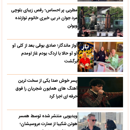
مطربی پر احساس؛ رقص زیبای بلوچی
مرد جوان در بی خبری خانوم نوازنده
ویولن
آواز ماندگار؛ صادق بوقی بعد از کلی آو
آو آو حالا با اردک بودم غاز اومدم
برگشت
پسر خوش صدا یکی از سخت ترین
آهنگ های همایون شجریان را فوق
حرفه ای اجرا کرد
ویدیویی منتشر شده توسط همسر
هوتن شکیبا از عمارت عروسیشان؛