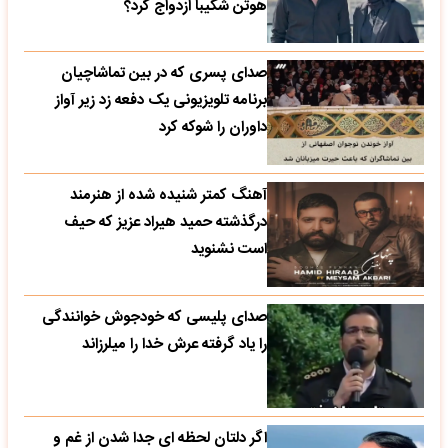
هوتن شکیبا ازدواج کرد؟
صدای پسری که در بین تماشاچیان
برنامه تلویزیونی یک دفعه زد زیر آواز
داوران را شوکه کرد
آهنگ کمتر شنیده شده از هنرمند
درگذشته حمید هیراد عزیز که حیف
است نشنوید
صدای پلیسی که خودجوش خوانندگی
را یاد گرفته عرش خدا را میلرزاند
اگر دلتان لحظه ای جدا شدن از غم و