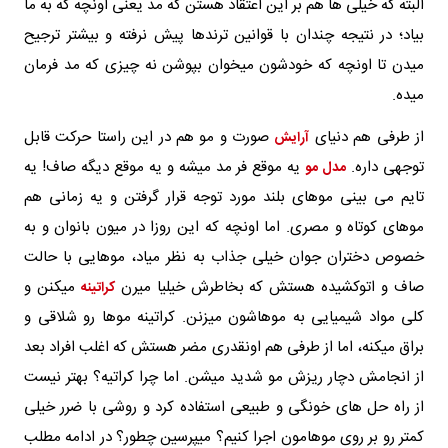
البته که خیلی ها هم بر این اعتقاد هستن که مد یعنی اونچه که به ما
بیاد؛ در نتیجه چندان با قوانین ترندها پیش نرفته و بیشتر ترجیح
میدن تا اونچه که خودشون میخوان بپوشن نه چیزی که مد فرمان
میده.
از طرفی هم دنیای
صورت و مو هم در این راستا حرکت قابل
آرایش
توجهی داره.
یه موقع فر مد میشه و یه موقع دیگه صاف! یه
مدل مو
تایم می بینی موهای بلند مورد توجه قرار گرفتن و یه زمانی هم
موهای کوتاه و مصری. اما اونچه که این روزا در میون بانوان و به
خصوص دختران جوان خیلی جذاب به نظر میاد، موهایی با حالت
صاف و اتوکشیده هستش که بخاطرش خیلیا میرن
میکنن و
کراتینه
کلی مواد شیمیایی به موهاشون میزنن. کراتینه موها رو شلاقی و
براق میکنه، اما از طرفی هم اونقدری مضر هستش که اغلب افراد بعد
از انجامش دچار ریزش مو شدید میشن. اما چرا کراتیه؟ بهتر نیست
از راه حل های خونگی و طبیعی استفاده کرد و روشی با ضرر خیلی
کمتر رو بر روی موهامون اجرا کنیم؟ میپرسین چطور؟ در ادامه مطلب