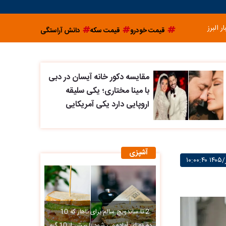
ار البرز
قیمت خودرو
قیمت سکه
دانش آراستگی
مقایسه دکور خانه آیسان در دبی
با مینا مختاری؛ یکی سلیقه
اروپایی دارد یکی آمریکایی
آشپزی
2 تا ساندویچ سالم برای ناهار که 10
دقیقه ای آماده می شود با بیش از 10 گرم