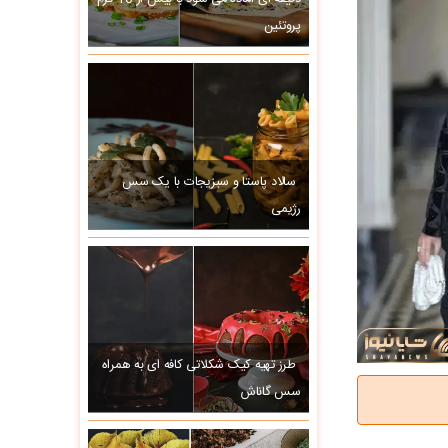
پروتئین
سالاد پاستا و سبزیجات با یک سس
رژیمی
طرز تهیه کیک شکلاتی کافه ای به همراه
سس گاناش