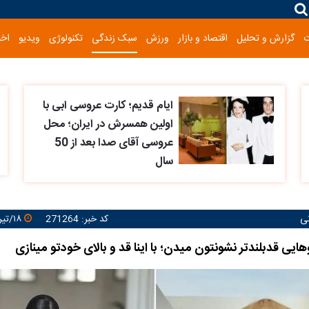
گزارش و تحلیل
اقتصاد و بازار
ورزش
سبک زندگی
تکنولوژی
ویدیو
اخب
ایام قدیم؛ کارت عروسی ابی با
اولین همسرش در ایران؛ محل
عروسی آقای صدا بعد از 50
سال
نی
کد خبر: 271264
۱۸/تیر/۱۴۰۵ ۱۰:۰۰:۴۰
ایی قدبلندتر نشونتون میدن؛ با اینا قد و بالای خودتو مینازی