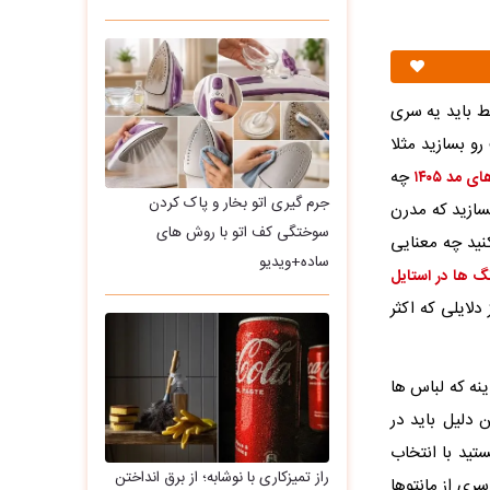
ط باید یه سری
و بسازید مثلا
چه
ی مد ۱۴۰۵
جرم گیری اتو بخار و پاک کردن
سازید که مدرن
سوختگی کف اتو با روش های
کنید چه معنایی
ساده+ویدیو
گ ها در استایل
دلایلی که اکثر
ینه که لباس ها
 دلیل باید در
تید با انتخاب
راز تمیزکاری با نوشابه؛ از برق انداختن
سری از مانتوها