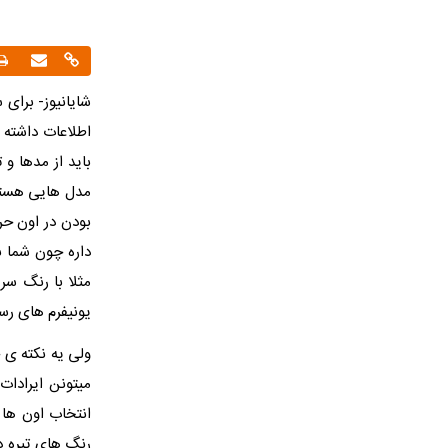
شایانیوز- برای
اطلاعات داشته 
باید از مدها و 
مدل هایی هستن 
بودن در اون حرف
داره چون شما ب
مثلا با رنگ سرم
یونیفرم های رس
ولی یه نکته ی خ
میتونن ایرادات
انتخاب اون ها 
رنگ های تیره در