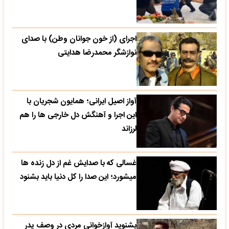
اجرای (از خون جوانان وطن) با صدای
نوازشگر محمدرضا هدایتی
آواز اصیل ایرانی؛ همایون شجریان با
این اجرا و آهنگش دل خارجی ها را هم
لرزاند
غسالی که با صدایش غم از دل زنده ها
میشورد؛ این صدا را کل دنیا باید بشنود
بشنوید آوازخوانی مردی در وصف پدر