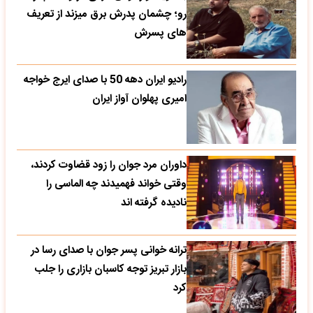
رو؛ چشمان پدرش برق میزند از تعریف
های پسرش
رادیو ایران دهه 50 با صدای ایرج خواجه
امیری پهلوان آواز ایران
داوران مرد جوان را زود قضاوت کردند،
وقتی خواند فهمیدند چه الماسی را
نادیده گرفته اند
ترانه خوانی پسر جوان با صدای رسا در
بازار تبریز توجه کاسبان بازاری را جلب
کرد