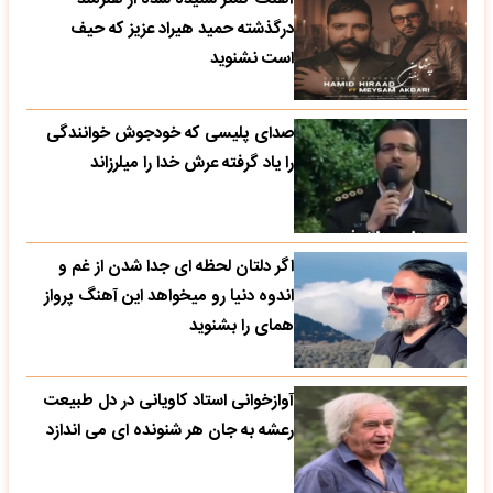
درگذشته حمید هیراد عزیز که حیف
است نشنوید
صدای پلیسی که خودجوش خوانندگی
را یاد گرفته عرش خدا را میلرزاند
اگر دلتان لحظه ای جدا شدن از غم و
اندوه دنیا رو میخواهد این آهنگ پرواز
همای را بشنوید
آوازخوانی استاد کاویانی در دل طبیعت
رعشه به جان هر شنونده ای می اندازد