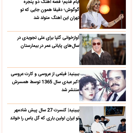
ایام قدیم؛ قصه آهنگ دو پنجره
گوگوش؛ دقیقا همون جایی که تو
تهران این آهنگ متولد شد
آوازخوانی گلپا برای علی تجویدی در
سال‌های پایانی عمر در بیمارستان
ببینید| فیلمی از عروسی و کارت عروسی
اکبر عبدی سال 1365 توسط همسرش
منتشر شد
ببینید| کنسرت 27 سال پیش شادمهر
تو ایران اولین باری که گل یاس را خواند