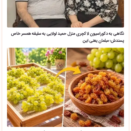
نگاهی به دکوراسیون لاکچری منزل حمید لولایی به سلیقه همسر خاص
پسندش؛ مبلمان یعنی این