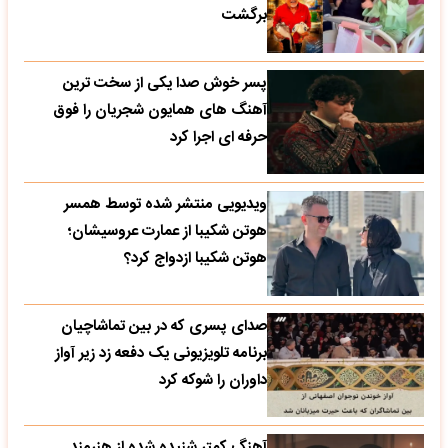
برگشت
پسر خوش صدا یکی از سخت ترین
آهنگ های همایون شجریان را فوق
حرفه ای اجرا کرد
ویدیویی منتشر شده توسط همسر
هوتن شکیبا از عمارت عروسیشان؛
هوتن شکیبا ازدواج کرد؟
صدای پسری که در بین تماشاچیان
برنامه تلویزیونی یک دفعه زد زیر آواز
داوران را شوکه کرد
آهنگ کمتر شنیده شده از هنرمند