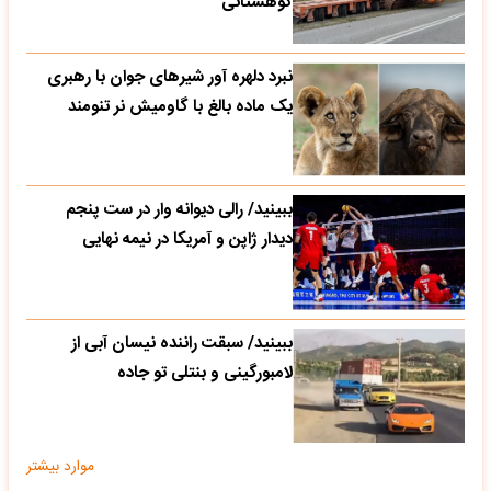
کوهستانی
نبرد دلهره آور شیرهای جوان با رهبری
یک ماده بالغ با گاومیش نر تنومند
ببینید/ رالی دیوانه وار در ست پنجم
دیدار ژاپن و آمریکا در نیمه نهایی
ببینید/ سبقت راننده نیسان آبی از
لامبورگینی و بنتلی تو جاده
موارد بیشتر