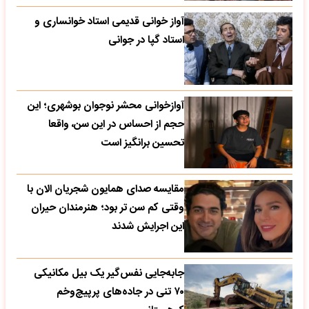
آواز خوانی قدیمی استاد خوانساری و
استاد گپا در جوانی
آوازخوانی محشر نوجوان بوشهری؛ این
حجم از احساس در این سن، واقعا
تحسین‌ برانگیز است
مقایسه صدای همایون شجریان الان با
وقتی کم سن تر بود؛ هنرمندان حیران
این اجرایش شدند
جابه‌جایی نفس‌گیر یک بیل مکانیکی
۷۰ تنی در جاده‌های پرپیچ‌وخم