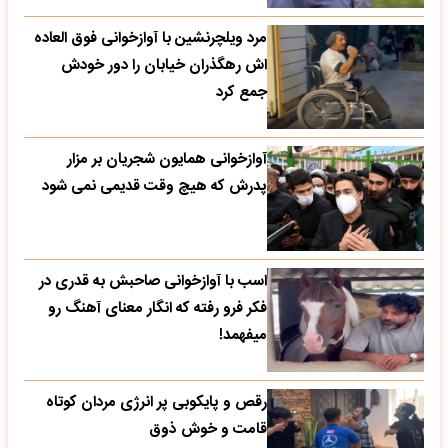
مرد ویلچرنشین با آوازخوانی فوق العاده
اش رهگذران خیابان را دور خودش
جمع کرد
آوازخوانی همایون شجریان بر مزار
پدرش که هیچ وقت قدیمی نمی شود
اسب با آوازخوانی صاحبش به قدری در
فکر فرو رفته که انگار معنای آهنگ رو
میفهمد!
رقص و پایکوبی پر انرژی مردان کوتاه
قامت و خوش ذوق