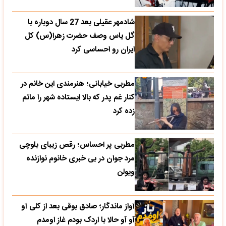
شادمهر عقیلی بعد 27 سال دوباره با
گل یاس وصف حضرت زهرا(س) کل
ایران رو احساسی کرد
مطربی خیابانی؛ هنرمندی این خانم در
کنار غم پدر که بالا ایستاده شهر را ماتم
زده کرد
مطربی پر احساس؛ رقص زیبای بلوچی
مرد جوان در بی خبری خانوم نوازنده
ویولن
آواز ماندگار؛ صادق بوقی بعد از کلی آو
آو آو حالا با اردک بودم غاز اومدم