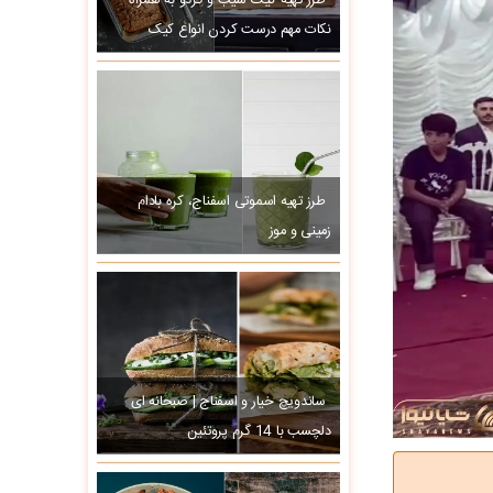
طرز تهیه کیک سیب و گردو به همراه
نکات مهم درست کردن انواع کیک
طرز تهیه اسموتی اسفناج، کره بادام
زمینی و موز
ساندویچ خیار و اسفناج | صبحانه ای
دلچسب با 14 گرم پروتئین