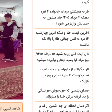
گیرد؟
یارانه معیشتی مرداد؛ خانواده ۴ نفره
دهک ۴ مرداد ۱۴۰۵ چند میلیون به
حسابش واریز می شود؟
آخرین قیمت طلا و سکه امروز چهارشنبه
۱۴ مرداد؛ انس جهانی طلا را بالا نگه
داشت
فال ابجد امروز پنج شنبه ۱۵ مرداد ۱۴۰۵/
روز مراد فرا رسید نیتتان برآورده میشود
الهام گرفتن از دکوراسیون خانه نعیمه
نظام دوست تا سپیده بزمی پور در
بلژیک
صدای پلیسی که خودجوش خوانندگی
را یاد گرفته عرش خدا را میلرزاند
اگر دلتان لحظه ای جدا شدن از غم و
شاهد کلیپی از