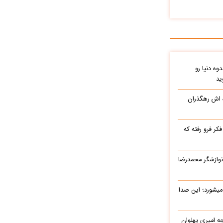
وه دنیا رو
ید
ه اش رهگذران
ر فرو رفته که
نوازشگر محمدرضا
میشورد؛ این صدا
یرج خواجه امیری پهلوان