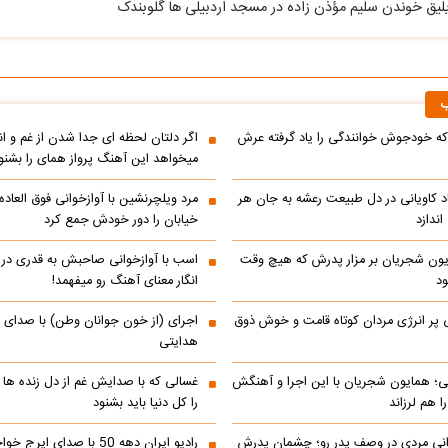
ریلیق خوندن سلیم مؤذن زاده در مسجد اردبیلی ها گلوبندک
ب
ه خودجوش خوانندگی را یاد گرفته عرش
اگر دلتان لحظه ای جدا شدن از غم و اند
میخواهد این آهنگ پرواز همای را بشنو
اد کاویانی در دل طبیعت رعشه به جان هر
مرد ویلچرنشین با آوازخوانی فوق العاد
ندازد
خیابان را دور خودش جمع کرد
یون شجریان بر مزار پدرش که هیچ وقت
اسب با آوازخوانی صاحبش به قدری در فک
د
انگار معنای آهنگ رو میفهمد!
 پر انرژی مردان کوتاه قامت و خوش ذوق
اجرای (از خون جوانان وطن) با صدای 
هدایتی
انی؛ همایون شجریان با این اجرا و آهنگش
غسالی که با صدایش غم از دل زنده ها 
 هم لرزاند
را کل دنیا باید بشنود
انی مردی در وصف پدر رو؛ چشمان پدرش
رادیو ایران دهه 50 با صدای ا