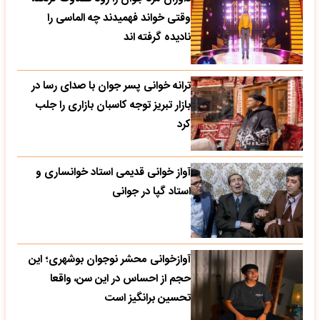
وقتی خواند فهمیدند چه الماسی را
نادیده گرفته اند
ترانه خوانی پسر جوان با صدای رسا در
بازار تبریز توجه کاسبان بازاری را جلب
کرد
آواز خوانی قدیمی استاد خوانساری و
استاد گپا در جوانی
آوازخوانی محشر نوجوان بوشهری؛ این
حجم از احساس در این سن، واقعا
تحسین‌ برانگیز است