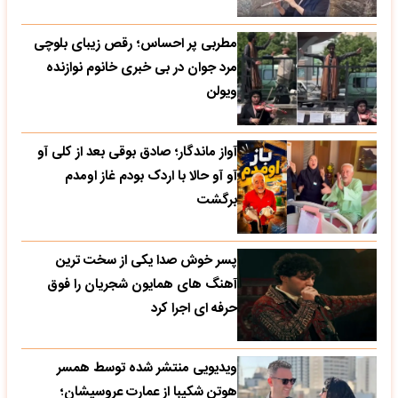
مطربی پر احساس؛ رقص زیبای بلوچی
مرد جوان در بی خبری خانوم نوازنده
ویولن
آواز ماندگار؛ صادق بوقی بعد از کلی آو
آو آو حالا با اردک بودم غاز اومدم
برگشت
پسر خوش صدا یکی از سخت ترین
آهنگ های همایون شجریان را فوق
حرفه ای اجرا کرد
ویدیویی منتشر شده توسط همسر
هوتن شکیبا از عمارت عروسیشان؛