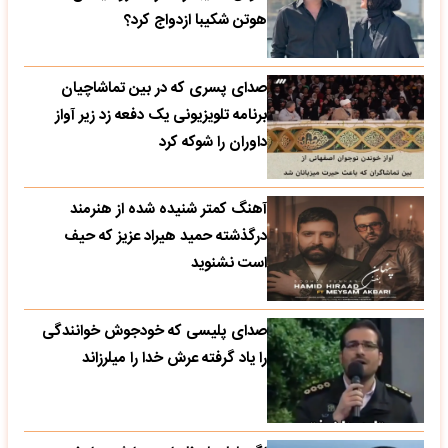
هوتن شکیبا ازدواج کرد؟
صدای پسری که در بین تماشاچیان
برنامه تلویزیونی یک دفعه زد زیر آواز
داوران را شوکه کرد
آهنگ کمتر شنیده شده از هنرمند
درگذشته حمید هیراد عزیز که حیف
است نشنوید
صدای پلیسی که خودجوش خوانندگی
را یاد گرفته عرش خدا را میلرزاند