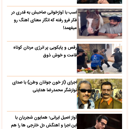
اسب با آوازخوانی صاحبش به قدری در
فکر فرو رفته که انگار معنای آهنگ رو
میفهمد!
رقص و پایکوبی پر انرژی مردان کوتاه
قامت و خوش ذوق
اجرای (از خون جوانان وطن) با صدای
نوازشگر محمدرضا هدایتی
آواز اصیل ایرانی؛ همایون شجریان با
این اجرا و آهنگش دل خارجی ها را هم