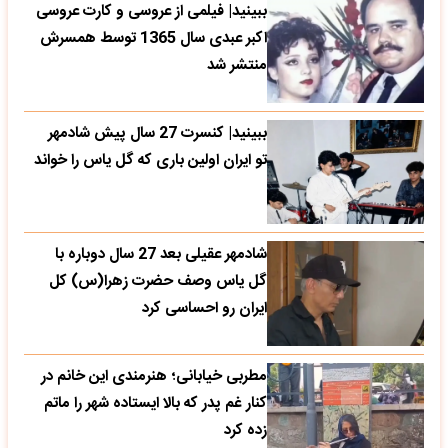
ببینید| فیلمی از عروسی و کارت عروسی
اکبر عبدی سال 1365 توسط همسرش
منتشر شد
ببینید| کنسرت 27 سال پیش شادمهر
تو ایران اولین باری که گل یاس را خواند
شادمهر عقیلی بعد 27 سال دوباره با
گل یاس وصف حضرت زهرا(س) کل
ایران رو احساسی کرد
مطربی خیابانی؛ هنرمندی این خانم در
کنار غم پدر که بالا ایستاده شهر را ماتم
زده کرد