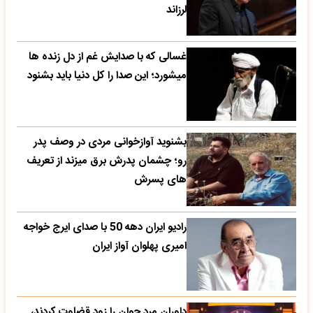
لرزاند
غسالی که با صدایش غم از دل زنده ها
میشورد؛ این صدا را کل دنیا باید بشنود
بشنوید آوازخوانی مردی در وصف پدر
رو؛ چشمان پدرش برق میزند از تعریف
های پسرش
رادیو ایران دهه 50 با صدای ایرج خواجه
امیری پهلوان آواز ایران
داوران مرد جوان را زود قضاوت کردند،