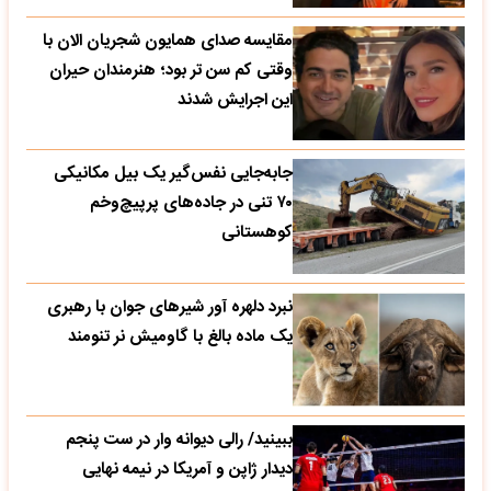
مقایسه صدای همایون شجریان الان با
وقتی کم سن تر بود؛ هنرمندان حیران
این اجرایش شدند
جابه‌جایی نفس‌گیر یک بیل مکانیکی
۷۰ تنی در جاده‌های پرپیچ‌وخم
کوهستانی
نبرد دلهره آور شیرهای جوان با رهبری
یک ماده بالغ با گاومیش نر تنومند
ببینید/ رالی دیوانه وار در ست پنجم
دیدار ژاپن و آمریکا در نیمه نهایی