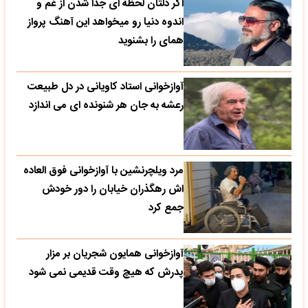
اگر دلتان لحظه ای جدا شدن از غم و
اندوه دنیا رو میخواهد این آهنگ پرواز
همای را بشنوید
آوازخوانی استاد کاویانی در دل طبیعت
رعشه به جان هر شنونده ای می اندازد
مرد ویلچرنشین با آوازخوانی فوق العاده
اش رهگذران خیابان را دور خودش
جمع کرد
آوازخوانی همایون شجریان بر مزار
پدرش که هیچ وقت قدیمی نمی شود