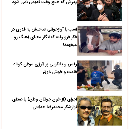
پدرش که هیچ وقت قدیمی نمی شود
اسب با آوازخوانی صاحبش به قدری در
فکر فرو رفته که انگار معنای آهنگ رو
میفهمد!
رقص و پایکوبی پر انرژی مردان کوتاه
قامت و خوش ذوق
اجرای (از خون جوانان وطن) با صدای
نوازشگر محمدرضا هدایتی