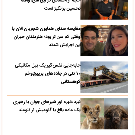
حجم از احساس در این سن، واقعا
تحسین‌ برانگیز است
مقایسه صدای همایون شجریان الان با
وقتی کم سن تر بود؛ هنرمندان حیران
این اجرایش شدند
جابه‌جایی نفس‌گیر یک بیل مکانیکی
۷۰ تنی در جاده‌های پرپیچ‌وخم
کوهستانی
نبرد دلهره آور شیرهای جوان با رهبری
یک ماده بالغ با گاومیش نر تنومند