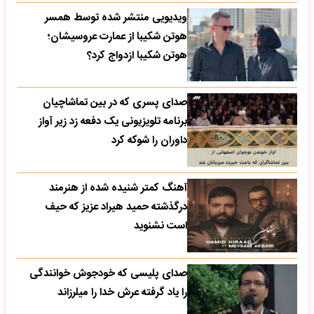
ویدیویی منتشر شده توسط همسر
هوتن شکیبا از عمارت عروسیشان؛
هوتن شکیبا ازدواج کرد؟
صدای پسری که در بین تماشاچیان
برنامه تلویزیونی یک دفعه زد زیر آواز
داوران را شوکه کرد
آهنگ کمتر شنیده شده از هنرمند
درگذشته حمید هیراد عزیز که حیف
است نشنوید
صدای پلیسی که خودجوش خوانندگی
را یاد گرفته عرش خدا را میلرزاند