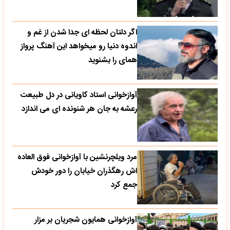
اگر دلتان لحظه ای جدا شدن از غم و
اندوه دنیا رو میخواهد این آهنگ پرواز
همای را بشنوید
آوازخوانی استاد کاویانی در دل طبیعت
رعشه به جان هر شنونده ای می اندازد
مرد ویلچرنشین با آوازخوانی فوق العاده
اش رهگذران خیابان را دور خودش
جمع کرد
آوازخوانی همایون شجریان بر مزار