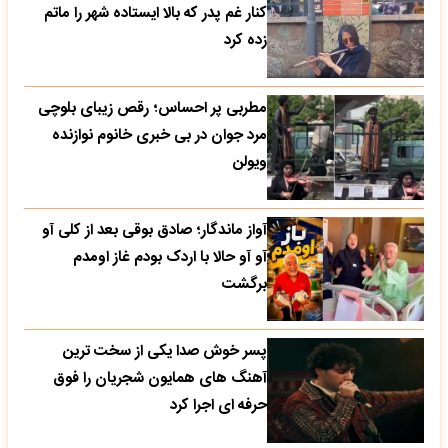
کنار غم پدر که بالا ایستاده شهر را ماتم
زده کرد
مطربی پر احساس؛ رقص زیبای بلوچی
مرد جوان در بی خبری خانوم نوازنده
ویولن
آواز ماندگار؛ صادق بوقی بعد از کلی آو
آو آو حالا با اردک بودم غاز اومدم
برگشت
پسر خوش صدا یکی از سخت ترین
آهنگ های همایون شجریان را فوق
حرفه ای اجرا کرد