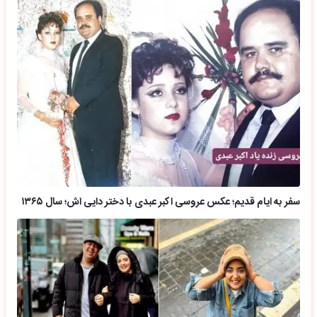
سفر به ایام قدیم؛ عکس عروسی اکبر عبدی با دختر دایی اش؛ سال ۱۳۶۵