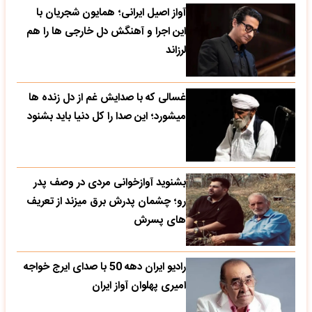
آواز اصیل ایرانی؛ همایون شجریان با
این اجرا و آهنگش دل خارجی ها را هم
لرزاند
غسالی که با صدایش غم از دل زنده ها
میشورد؛ این صدا را کل دنیا باید بشنود
بشنوید آوازخوانی مردی در وصف پدر
رو؛ چشمان پدرش برق میزند از تعریف
های پسرش
رادیو ایران دهه 50 با صدای ایرج خواجه
امیری پهلوان آواز ایران