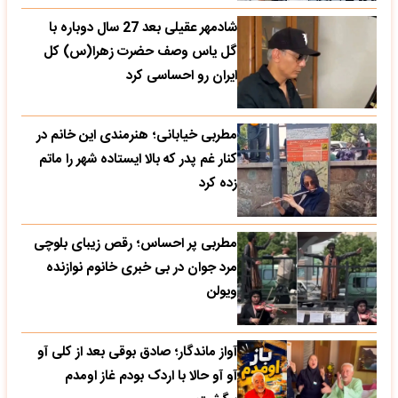
شادمهر عقیلی بعد 27 سال دوباره با
گل یاس وصف حضرت زهرا(س) کل
ایران رو احساسی کرد
مطربی خیابانی؛ هنرمندی این خانم در
کنار غم پدر که بالا ایستاده شهر را ماتم
زده کرد
مطربی پر احساس؛ رقص زیبای بلوچی
مرد جوان در بی خبری خانوم نوازنده
ویولن
آواز ماندگار؛ صادق بوقی بعد از کلی آو
آو آو حالا با اردک بودم غاز اومدم