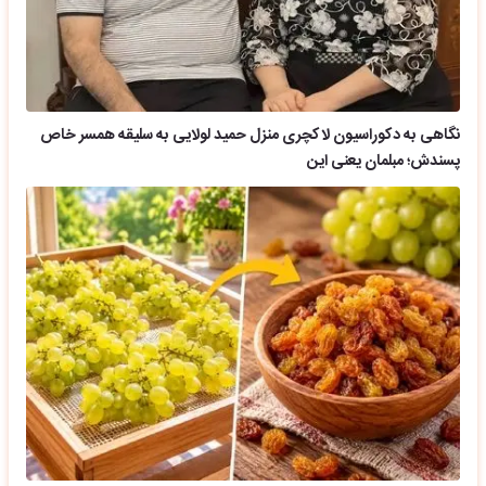
نگاهی به دکوراسیون لاکچری منزل حمید لولایی به سلیقه همسر خاص
پسندش؛ مبلمان یعنی این