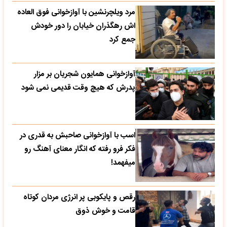
مرد ویلچرنشین با آوازخوانی فوق العاده
اش رهگذران خیابان را دور خودش
جمع کرد
آوازخوانی همایون شجریان بر مزار
پدرش که هیچ وقت قدیمی نمی شود
اسب با آوازخوانی صاحبش به قدری در
فکر فرو رفته که انگار معنای آهنگ رو
میفهمد!
رقص و پایکوبی پر انرژی مردان کوتاه
قامت و خوش ذوق