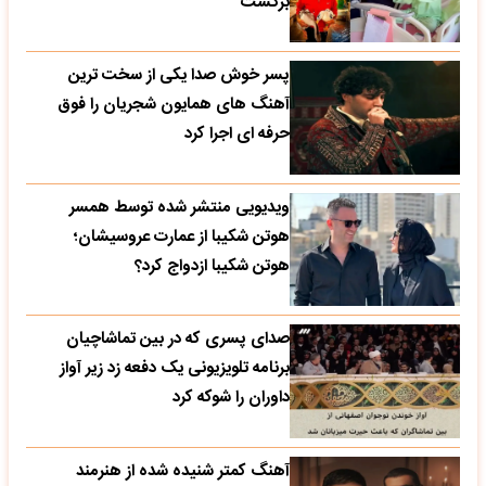
برگشت
پسر خوش صدا یکی از سخت ترین
آهنگ های همایون شجریان را فوق
حرفه ای اجرا کرد
ویدیویی منتشر شده توسط همسر
هوتن شکیبا از عمارت عروسیشان؛
هوتن شکیبا ازدواج کرد؟
صدای پسری که در بین تماشاچیان
برنامه تلویزیونی یک دفعه زد زیر آواز
داوران را شوکه کرد
آهنگ کمتر شنیده شده از هنرمند