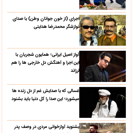
اجرای (از خون جوانان وطن) با صدای
نوازشگر محمدرضا هدایتی
آواز اصیل ایرانی؛ همایون شجریان با
این اجرا و آهنگش دل خارجی ها را هم
لرزاند
غسالی که با صدایش غم از دل زنده ها
میشورد؛ این صدا را کل دنیا باید بشنود
بشنوید آوازخوانی مردی در وصف پدر