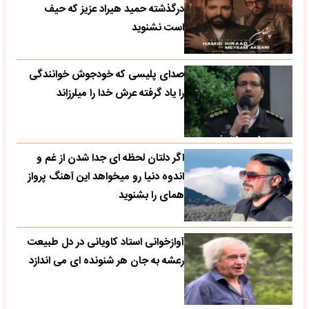
درگذشته حمید هیراد عزیز که حیف
است نشنوید
صدای پلیسی که خودجوش خوانندگی
را یاد گرفته عرش خدا را میلرزاند
اگر دلتان لحظه ای جدا شدن از غم و
اندوه دنیا رو میخواهد این آهنگ پرواز
همای را بشنوید
آوازخوانی استاد کاویانی در دل طبیعت
رعشه به جان هر شنونده ای می اندازد