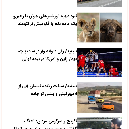
نبرد دلهره آور شیرهای جوان با رهبری
یک ماده بالغ با گاومیش نر تنومند
ببینید/ رالی دیوانه وار در ست پنجم
دیدار ژاپن و آمریکا در نیمه نهایی
ببینید/ سبقت راننده نیسان آبی از
لامبورگینی و بنتلی تو جاده
تفریح و سرگرمی مردان؛ آهنگ