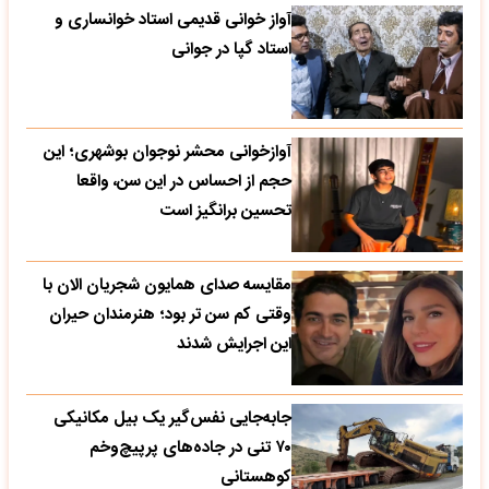
آواز خوانی قدیمی استاد خوانساری و
استاد گپا در جوانی
آوازخوانی محشر نوجوان بوشهری؛ این
حجم از احساس در این سن، واقعا
تحسین‌ برانگیز است
مقایسه صدای همایون شجریان الان با
وقتی کم سن تر بود؛ هنرمندان حیران
این اجرایش شدند
جابه‌جایی نفس‌گیر یک بیل مکانیکی
۷۰ تنی در جاده‌های پرپیچ‌وخم
کوهستانی