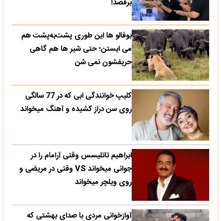
برقصد!
بوفالو ها این‌ طوری پشت‌به‌پشت هم
می‌ ایستن؛ حتی شیر ها هم گاهی
حریفشون نمی‌ شن
کلیپ خوانندگی ابی که در 77 سالگی
روی سن دراز کشیده و آهنگ میخواند
ابراهیم تاتلیسس وقتی آرامام را در
جوانی میخواند VS وقتی در مریضی و
روی ویلچر میخواند
آوازخوانی مردی با صدای بهشتی که