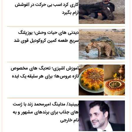
کاری کرد اسب بی حرکت در آغوشش
آرام بگیرد
دیدنی های حیات وحش؛ یوزپلنگ
سریع طعمه کمین کروکودیل قوی شد
آموزش آشپزی؛ ته‌دیگ‌ های مخصوص
تازه‌ عروس‌ها؛ برای هر سلیقه یک ایده
ببینید/ مدلینگ امیرمحمد زند با ژست
های جذاب برای برندهای مشهور و به
نام خارجی