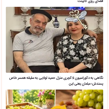
فضای روی کابینت
نگاهی به دکوراسیون لاکچری منزل حمید لولایی به سلیقه همسر خاص
پسندش؛ مبلمان یعنی این