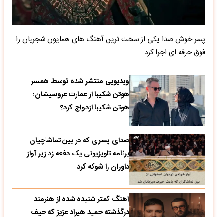
پسر خوش صدا یکی از سخت ترین آهنگ های همایون شجریان را
فوق حرفه ای اجرا کرد
ویدیویی منتشر شده توسط همسر
هوتن شکیبا از عمارت عروسیشان؛
هوتن شکیبا ازدواج کرد؟
صدای پسری که در بین تماشاچیان
برنامه تلویزیونی یک دفعه زد زیر آواز
داوران را شوکه کرد
آهنگ کمتر شنیده شده از هنرمند
درگذشته حمید هیراد عزیز که حیف