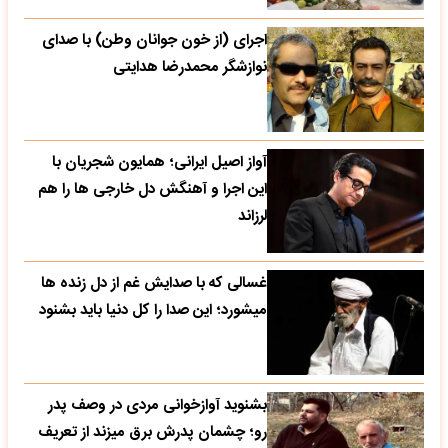
اجرای (از خون جوانان وطن) با صدای
نوازشگر محمدرضا هدایتی
آواز اصیل ایرانی؛ همایون شجریان با
این اجرا و آهنگش دل خارجی ها را هم
لرزاند
غسالی که با صدایش غم از دل زنده ها
میشورد؛ این صدا را کل دنیا باید بشنود
بشنوید آوازخوانی مردی در وصف پدر
رو؛ چشمان پدرش برق میزند از تعریف