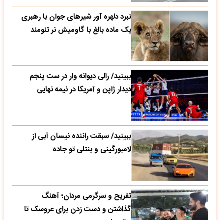
نبرد دلهره آور شیرهای جوان با رهبری
یک ماده بالغ با گاومیش نر تنومند
ببینید/ رالی دیوانه وار در ست پنجم
دیدار ژاپن و آمریکا در نیمه نهایی
ببینید/ سبقت راننده نیسان آبی از
لامبورگینی و بنتلی تو جاده
تفریح و سرگرمی مردان؛ آهنگ
گذاشتن و دست زدن برای عروسک تا