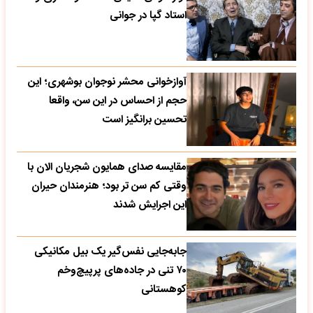
استاد گپا در جوانی
آوازخوانی محشر نوجوان بوشهری؛ این
حجم از احساس در این سن، واقعا
تحسین‌ برانگیز است
مقایسه صدای همایون شجریان الان با
وقتی کم سن تر بود؛ هنرمندان حیران
این اجرایش شدند
جابه‌جایی نفس‌گیر یک بیل مکانیکی
۷۰ تنی در جاده‌های پرپیچ‌وخم
کوهستانی