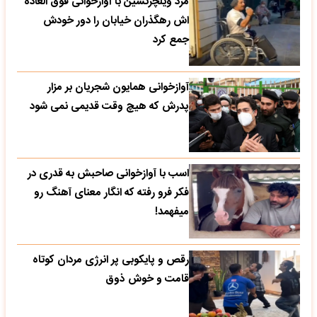
مرد ویلچرنشین با آوازخوانی فوق العاده
اش رهگذران خیابان را دور خودش
جمع کرد
آوازخوانی همایون شجریان بر مزار
پدرش که هیچ وقت قدیمی نمی شود
اسب با آوازخوانی صاحبش به قدری در
فکر فرو رفته که انگار معنای آهنگ رو
میفهمد!
رقص و پایکوبی پر انرژی مردان کوتاه
قامت و خوش ذوق