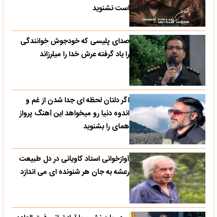
است نشنوید
صدای پلیسی که خودجوش خوانندگی
را یاد گرفته عرش خدا را میلرزاند
اگر دلتان لحظه ای جدا شدن از غم و
اندوه دنیا رو میخواهد این آهنگ پرواز
همای را بشنوید
آوازخوانی استاد کاویانی در دل طبیعت
رعشه به جان هر شنونده ای می اندازد