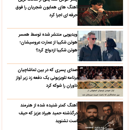
آهنگ های همایون شجریان را فوق
حرفه ای اجرا کرد
ویدیویی منتشر شده توسط همسر
هوتن شکیبا از عمارت عروسیشان؛
هوتن شکیبا ازدواج کرد؟
صدای پسری که در بین تماشاچیان
برنامه تلویزیونی یک دفعه زد زیر آواز
داوران را شوکه کرد
آهنگ کمتر شنیده شده از هنرمند
درگذشته حمید هیراد عزیز که حیف
است نشنوید