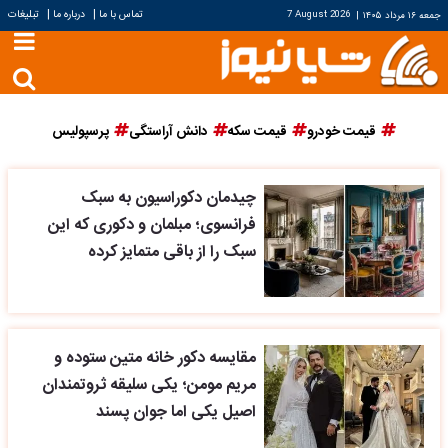
|
|
تماس با ما
درباره ما
تبلیغات
جمعه ۱۶ مرداد ۱۴۰۵
|
7 August 2026
قیمت خودرو
قیمت سکه
دانش آراستگی
پرسپولیس
چیدمان دکوراسیون به سبک
فرانسوی؛ مبلمان و دکوری که این
سبک را از باقی متمایز کرده
مقایسه دکور خانه متین ستوده و
مریم مومن؛ یکی سلیقه ثروتمندان
اصیل یکی اما جوان پسند