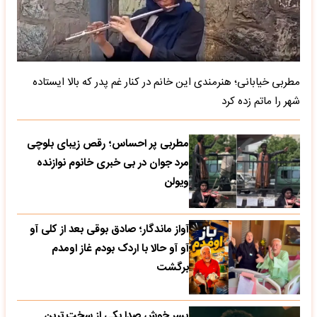
مطربی خیابانی؛ هنرمندی این خانم در کنار غم پدر که بالا ایستاده
شهر را ماتم زده کرد
مطربی پر احساس؛ رقص زیبای بلوچی
مرد جوان در بی خبری خانوم نوازنده
ویولن
آواز ماندگار؛ صادق بوقی بعد از کلی آو
آو آو حالا با اردک بودم غاز اومدم
برگشت
پسر خوش صدا یکی از سخت ترین