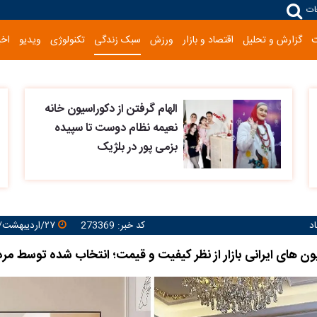
ات
گزارش و تحلیل
اقتصاد و بازار
ورزش
سبک زندگی
تکنولوژی
ویدیو
اخب
الهام گرفتن از دکوراسیون خانه
نعیمه نظام دوست تا سپیده
بزمی پور در بلژیک
د
کد خبر: 273369
۲۷/اردیبهشت/۱۴۰۵ ۱۵:۰۹:۲۸
ون های ایرانی بازار از نظر کیفیت و قیمت؛ انتخاب شده توسط مردم