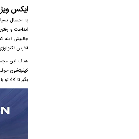
ایکس ویژ
انداخت و رفتن 
جالبیش اینه که
آخرین تکنولوژی 
هدف این مجموع
کیفیتشون حرف ن
بگیر تا 4K تو بازار موجوده و هر مدل ارزون و گرونی رو که بخواهید میتونید از این برند خریداری کنید.