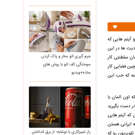
و آیتم هایی که
دیت ها در این
جرم گیری اتو بخار و پاک کردن
ان سلطنتی کار
سوختگی کف اتو با روش های
ین فضایی کار
ساده+ویدیو
شه که خب این
ه اون المان با
در دست بگیرید
 که آیتم هایی
که ایرانی هستن
راز تمیزکاری با نوشابه؛ از برق انداختن
تلویزیون رو که