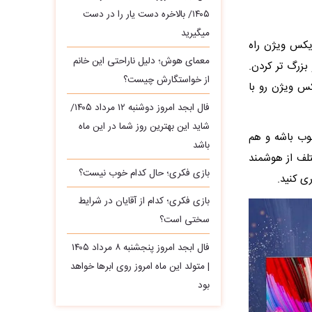
۱۴۰۵/ بالاخره دست یار را در دست
میگیرید
کتی که سال ۸۵ یه برند به اسم ایکس ویژن راه
معمای هوش؛ دلیل ناراحتی این خانم
زرگ‌ تر کردن.
از خواستگارش چیست؟
کس ویژن رو با
فال ابجد امروز دوشنبه ۱۲ مرداد ۱۴۰۵/
شاید این بهترین روز شما در این ماه
وب باشه و هم
باشد
تلف از هوشمند
بازی فکری؛ حال کدام خوب نیست؟
بازی فکری؛ کدام از آقایان در شرایط
سختی است؟
فال ابجد امروز پنجشنبه ۸ مرداد ۱۴۰۵
| متولد این ماه امروز روی ابرها خواهد
بود