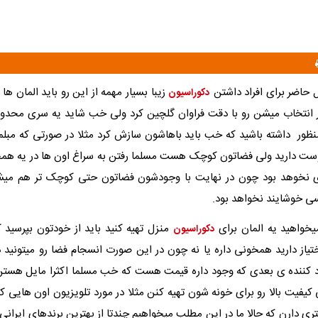
ل حاضر برای افراد داشتن
زیبا بسیار مهمه از این رو باید المان ها 
دکوراسیون
 انتخاب میشن رو با دقت فراوان گلچین کرد ولی خب شاید یه سری محدو
نظور داشته باشید که خب باید باهاشون سازش کرد مثلا در صورتی که مبلم
ست دارید ولی فضاتون کوچک هست مسلما رفتن به سراغ اون ها در یه همچ
ای نخوهد بود چون در نهایت با وجودشون فضاتون حتی کوچک تر هم می
ی خوشایند نخواهد بود.
خواهید یه المان برای
منزل تهیه کنید باید از خودتون بپرسید ک
دکوراسیون
ختیاز دارید همخونی داره یا نه چون در این صورت انسجام فضا رو میتونید 
 کننده ی بعدی که وجود داره قیمت هست که خب مسلما اکثرا مایل هستن
کیفیت بالا رو برای خونه شون تهیه کنن مثلا در مورد تلویزیون اون هایی 
ری دارن که حالا ما در این مطلب میخواهیم چندتا از بهترین برندهای ایرانی 