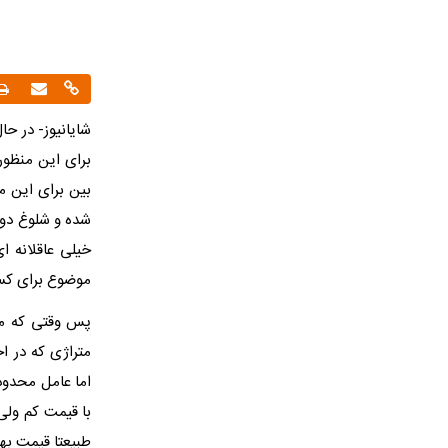
شایانیوز- در حا
برای این منظور
بین برای این م
شده و شلوغ دو
خیلی عاقلانه 
موضوع برای کس
پس وقتی که می
متراژی که در ا
اما عامل محدود
با قیمت کم ولی 
طبیعتا قیمت بهت