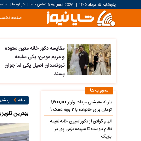
تماس با ما
درباره ما
تبلیغ
پنجشنبه ۱۵ مرداد ۱۴۰۵
|
6 August 2026
|
|
صفحه نخست
مقایسه دکور خانه متین ستوده
و مریم مومن؛ یکی سلیقه
ثروتمندان اصیل یکی اما جوان
پسند
محبوب ها
خانه
پیشنها
یارانه معیشتی مرداد؛ واریز ۱,۲۰۰۰,۰۰۰
تومان برای خانواده با ۲ بچه دهک ۹
بهترین تلویزی
الهام گرفتن از دکوراسیون خانه نعیمه
نظام دوست تا سپیده بزمی پور در
بلژیک