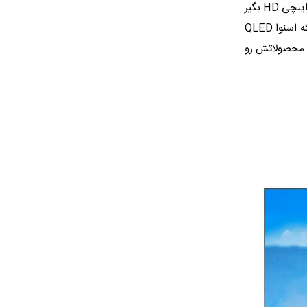
این رو دستتون توی انتخاب از بین اون ها بسیار باز خواهد بود از اون مدل‌ های کوچیک ۳۲ اینچی HD بگیر
تا اون غول‌ های ۷۵ اینچی 4K، اینم بگیم که حتی تلویزیون QLED هم دارن! در واقع این که اسنوا QLED
ه محصولاتش رو