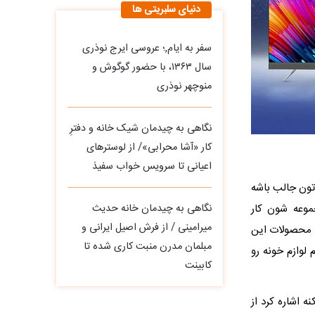
دنیای سلبریتی ها
سفر به ایام,؛ عروسی ایرج نوذری
سال ۱۳۶۳، با حضور گوگوش و
منوچهر نوذری
نگاهی به چیدمان شیک خانه و دفترِ
کار «آشا محرابی»/ از لوسترهای
اعیانی تا سرویس خواب سفیذ
اید دونستن این براتون جالب باشه
نگاهی به چیدمان خانه حدیث
موعه شون کار
میرامینی / از فرش اصیل ایرانی و
 دسترسی به محصولات این
مبلمان مدرن منبت‌ کاری‌ شده تا
 لوازم خونه رو
کابینت
ه اشاره کرد از