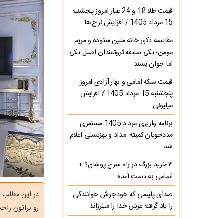
قیمت طلا 18 و 24 عیار امروز پنجشنبه
15 مرداد 1405 / افزایش نرخ ها
مقایسه دکور خانه متین ستوده و مریم
مومن؛ یکی سلیقه ثروتمندان اصیل یکی
اما جوان پسند
قیمت سکه امامی و بهار آزادی امروز
پنجشنبه 15 مرداد 1405 / افزایش
میلیونی
برنامه واریزی مرداد 1405 مستمری
مددجویان کمیته امداد و بهزیستی اعلام
شد
۳ خرید بزرگ در راه سرخ‌ پوشان؟ +
اسامی به دست آمده
صدای پلیسی که خودجوش خوانندگی
در این مطلب د
را یاد گرفته عرش خدا را میلرزاند
رو براتون راحت