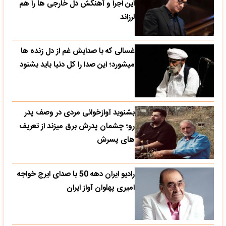
این اجرا و آهنگش دل خارجی ها را هم
لرزاند
غسالی که با صدایش غم از دل زنده ها
میشورد؛ این صدا را کل دنیا باید بشنود
بشنوید آوازخوانی مردی در وصف پدر
رو؛ چشمان پدرش برق میزند از تعریف
های پسرش
رادیو ایران دهه 50 با صدای ایرج خواجه
امیری پهلوان آواز ایران