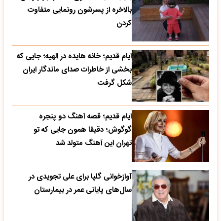
بالاخره از پسرشون رونمایی متفاوت
کردن
ایام قدیم؛ خانه هایده در الهیه؛ جایی که
بخشی از خاطرات صدای ماندگار ایران
شکل گرفت
ایام قدیم؛ قصه آهنگ دو پنجره
گوگوش؛ دقیقا همون جایی که تو
تهران این آهنگ متولد شد
آوازخوانی گلپا برای علی تجویدی در
سال‌های پایانی عمر در بیمارستان