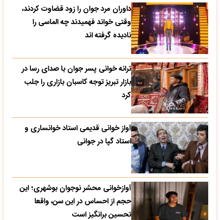
داوران مرد جوان را زود قضاوت کردند،
وقتی خواند فهمیدند چه الماسی را
نادیده گرفته اند
ترانه خوانی پسر جوان با صدای رسا در
بازار تبریز توجه کاسبان بازاری را جلب
کرد
آواز خوانی قدیمی استاد خوانساری و
استاد گپا در جوانی
آوازخوانی محشر نوجوان بوشهری؛ این
حجم از احساس در این سن، واقعا
تحسین‌ برانگیز است