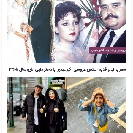
سفر به ایام قدیم؛ عکس عروسی اکبر عبدی با دختر دایی اش؛ سال ۱۳۶۵