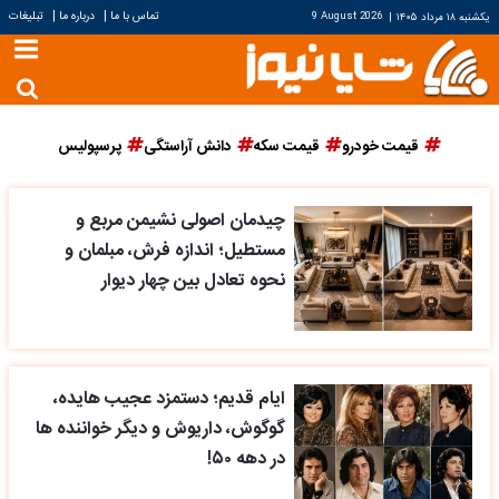
|
|
تماس با ما
درباره ما
تبلیغات
یکشنبه ۱۸ مرداد ۱۴۰۵
|
9 August 2026
قیمت خودرو
قیمت سکه
دانش آراستگی
پرسپولیس
چیدمان اصولی نشیمن مربع و
مستطیل؛ اندازه فرش، مبلمان و
نحوه تعادل بین چهار دیوار
ایام قدیم؛ دستمزد عجیب هایده،
گوگوش، داریوش و دیگر خواننده ها
در دهه ۵۰!