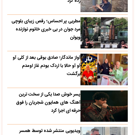
زده کرد
مطربی پر احساس؛ رقص زیبای بلوچی
مرد جوان در بی خبری خانوم نوازنده
ویولن
آواز ماندگار؛ صادق بوقی بعد از کلی آو
آو آو حالا با اردک بودم غاز اومدم
برگشت
پسر خوش صدا یکی از سخت ترین
آهنگ های همایون شجریان را فوق
حرفه ای اجرا کرد
ویدیویی منتشر شده توسط همسر