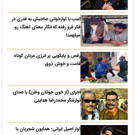
اسب با آوازخوانی صاحبش به قدری در
فکر فرو رفته که انگار معنای آهنگ رو
میفهمد!
رقص و پایکوبی پر انرژی مردان کوتاه
قامت و خوش ذوق
اجرای (از خون جوانان وطن) با صدای
نوازشگر محمدرضا هدایتی
آواز اصیل ایرانی؛ همایون شجریان با