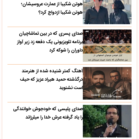
هوتن شکیبا از عمارت عروسیشان؛
هوتن شکیبا ازدواج کرد؟
صدای پسری که در بین تماشاچیان
برنامه تلویزیونی یک دفعه زد زیر آواز
داوران را شوکه کرد
آهنگ کمتر شنیده شده از هنرمند
درگذشته حمید هیراد عزیز که حیف
است نشنوید
صدای پلیسی که خودجوش خوانندگی
را یاد گرفته عرش خدا را میلرزاند