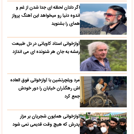
اگر دلتان لحظه ای جدا شدن از غم و
اندوه دنیا رو میخواهد این آهنگ پرواز
همای را بشنوید
آوازخوانی استاد کاویانی در دل طبیعت
رعشه به جان هر شنونده ای می اندازد
مرد ویلچرنشین با آوازخوانی فوق العاده
اش رهگذران خیابان را دور خودش
جمع کرد
آوازخوانی همایون شجریان بر مزار
پدرش که هیچ وقت قدیمی نمی شود