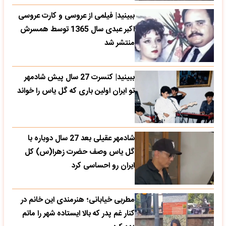
ببینید| فیلمی از عروسی و کارت عروسی
اکبر عبدی سال 1365 توسط همسرش
منتشر شد
ببینید| کنسرت 27 سال پیش شادمهر
تو ایران اولین باری که گل یاس را خواند
شادمهر عقیلی بعد 27 سال دوباره با
گل یاس وصف حضرت زهرا(س) کل
ایران رو احساسی کرد
مطربی خیابانی؛ هنرمندی این خانم در
کنار غم پدر که بالا ایستاده شهر را ماتم