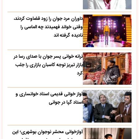
داوران مرد جوان را زود قضاوت کردند،
وقتی خواند فهمیدند چه الماسی را
نادیده گرفته اند
ترانه خوانی پسر جوان با صدای رسا در
بازار تبریز توجه کاسبان بازاری را جلب
کرد
آواز خوانی قدیمی استاد خوانساری و
استاد گپا در جوانی
آوازخوانی محشر نوجوان بوشهری؛ این