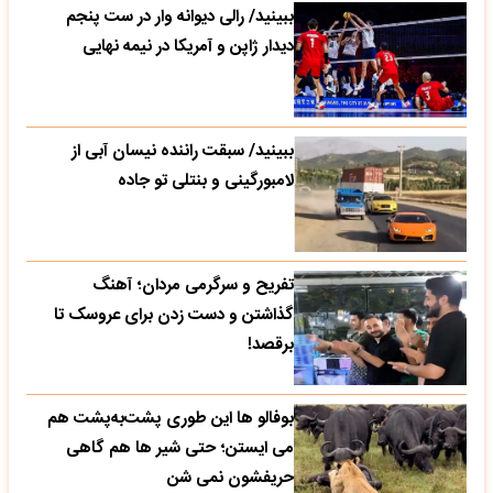
ببینید/ رالی دیوانه وار در ست پنجم
دیدار ژاپن و آمریکا در نیمه نهایی
ببینید/ سبقت راننده نیسان آبی از
لامبورگینی و بنتلی تو جاده
تفریح و سرگرمی مردان؛ آهنگ
گذاشتن و دست زدن برای عروسک تا
برقصد!
بوفالو ها این‌ طوری پشت‌به‌پشت هم
می‌ ایستن؛ حتی شیر ها هم گاهی
حریفشون نمی‌ شن