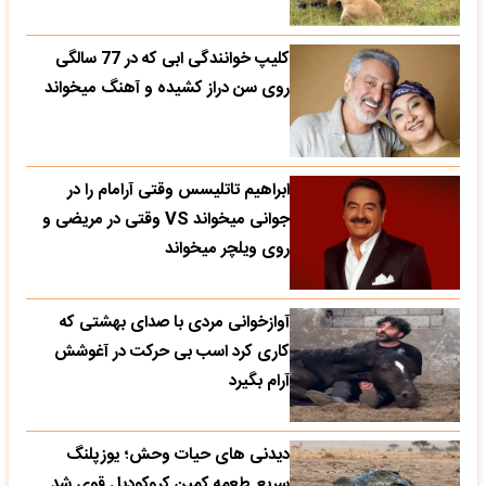
کلیپ خوانندگی ابی که در 77 سالگی
روی سن دراز کشیده و آهنگ میخواند
ابراهیم تاتلیسس وقتی آرامام را در
جوانی میخواند VS وقتی در مریضی و
روی ویلچر میخواند
آوازخوانی مردی با صدای بهشتی که
کاری کرد اسب بی حرکت در آغوشش
آرام بگیرد
دیدنی های حیات وحش؛ یوزپلنگ
سریع طعمه کمین کروکودیل قوی شد