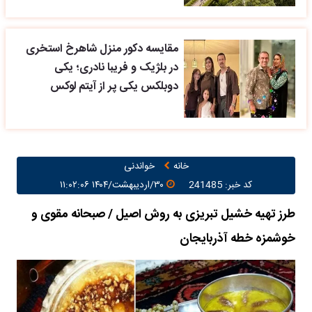
مقایسه دکور منزل شاهرخ استخری
در بلژیک و فریبا نادری؛ یکی
دوبلکس یکی پر از آیتم لوکس
خانه
خواندنی
کد خبر: 241485
۳۰/اردیبهشت/۱۴۰۴ ۱۱:۰۲:۰۶
طرز تهیه خشیل تبریزی به روش اصیل / صبحانه مقوی و
خوشمزه خطه آذربایجان