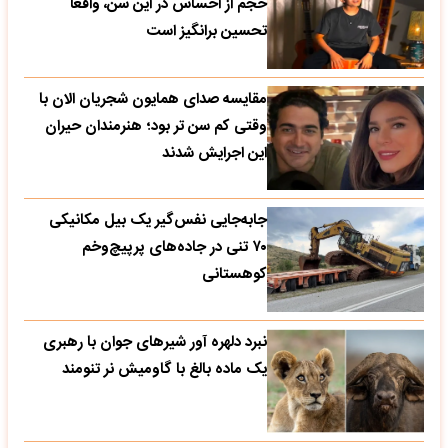
حجم از احساس در این سن، واقعا
تحسین‌ برانگیز است
مقایسه صدای همایون شجریان الان با
وقتی کم سن تر بود؛ هنرمندان حیران
این اجرایش شدند
جابه‌جایی نفس‌گیر یک بیل مکانیکی
۷۰ تنی در جاده‌های پرپیچ‌وخم
کوهستانی
نبرد دلهره آور شیرهای جوان با رهبری
یک ماده بالغ با گاومیش نر تنومند