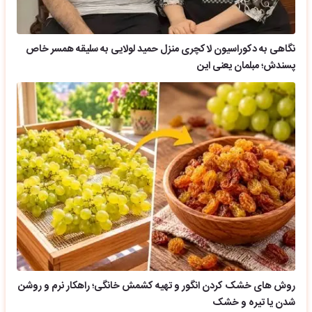
نگاهی به دکوراسیون لاکچری منزل حمید لولایی به سلیقه همسر خاص
پسندش؛ مبلمان یعنی این
روش های خشک کردن انگور و تهیه کشمش خانگی؛ راهکار نرم و روشن
شدن یا تیره و خشک