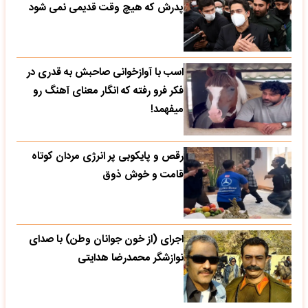
پدرش که هیچ وقت قدیمی نمی شود
اسب با آوازخوانی صاحبش به قدری در
فکر فرو رفته که انگار معنای آهنگ رو
میفهمد!
رقص و پایکوبی پر انرژی مردان کوتاه
قامت و خوش ذوق
اجرای (از خون جوانان وطن) با صدای
نوازشگر محمدرضا هدایتی