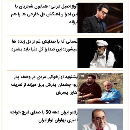
آواز اصیل ایرانی؛ همایون شجریان با
این اجرا و آهنگش دل خارجی ها را هم
لرزاند
غسالی که با صدایش غم از دل زنده ها
میشورد؛ این صدا را کل دنیا باید بشنود
بشنوید آوازخوانی مردی در وصف پدر
رو؛ چشمان پدرش برق میزند از تعریف
های پسرش
رادیو ایران دهه 50 با صدای ایرج خواجه
امیری پهلوان آواز ایران