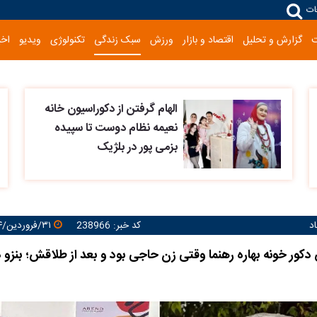
ات
گزارش و تحلیل
اقتصاد و بازار
ورزش
سبک زندگی
تکنولوژی
ویدیو
اخب
الهام گرفتن از دکوراسیون خانه
نعیمه نظام دوست تا سپیده
بزمی پور در بلژیک
د
کد خبر: 238966
۳۱/فروردین/۱۴۰۴ ۱۷:۳۷:۳۳
ور خونه بهاره رهنما وقتی زن حاجی بود و بعد از طلاقش؛ بنزو د