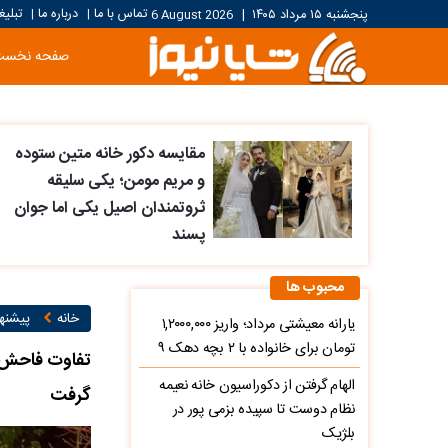
تماس با ما
درباره ما
تبلیغ
پنجشنبه ۱۵ مرداد ۱۴۰۵
|
6 August 2026
|
|
صفحه نخست
مقایسه دکور خانه متین ستوده
و مریم مومن؛ یکی سلیقه
ثروتمندان اصیل یکی اما جوان
پسند
محبوب ها
خانه
پیشنها
یارانه معیشتی مرداد؛ واریز ۱,۲۰۰۰,۰۰۰
تومان برای خانواده با ۲ بچه دهک ۹
تفاوت فاحش دک
الهام گرفتن از دکوراسیون خانه نعیمه
گرفت
نظام دوست تا سپیده بزمی پور در
بلژیک