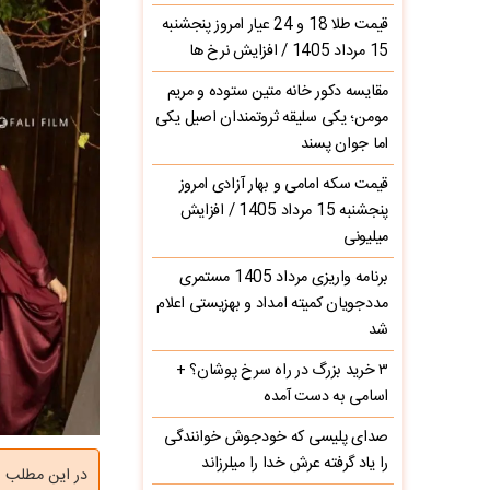
قیمت طلا 18 و 24 عیار امروز پنجشنبه
15 مرداد 1405 / افزایش نرخ ها
مقایسه دکور خانه متین ستوده و مریم
مومن؛ یکی سلیقه ثروتمندان اصیل یکی
اما جوان پسند
قیمت سکه امامی و بهار آزادی امروز
پنجشنبه 15 مرداد 1405 / افزایش
میلیونی
برنامه واریزی مرداد 1405 مستمری
مددجویان کمیته امداد و بهزیستی اعلام
شد
۳ خرید بزرگ در راه سرخ‌ پوشان؟ +
اسامی به دست آمده
صدای پلیسی که خودجوش خوانندگی
را یاد گرفته عرش خدا را میلرزاند
در این مطلب ب