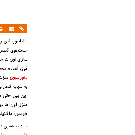
شایانیوز- این ر
جستجوی گسترده 
سازی اون ها می
فوق العاده هس
منزلش
دکوراسیون
به سبب شغل و م
این بین حتی م
منزل اون ها رو 
خودتون داشتید!
حالا به همین د