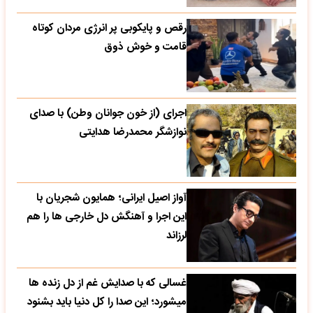
رقص و پایکوبی پر انرژی مردان کوتاه
قامت و خوش ذوق
اجرای (از خون جوانان وطن) با صدای
نوازشگر محمدرضا هدایتی
آواز اصیل ایرانی؛ همایون شجریان با
این اجرا و آهنگش دل خارجی ها را هم
لرزاند
غسالی که با صدایش غم از دل زنده ها
میشورد؛ این صدا را کل دنیا باید بشنود