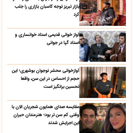
بازار تبریز توجه کاسبان بازاری را جلب
کرد
آواز خوانی قدیمی استاد خوانساری و
استاد گپا در جوانی
آوازخوانی محشر نوجوان بوشهری؛ این
حجم از احساس در این سن، واقعا
تحسین‌ برانگیز است
مقایسه صدای همایون شجریان الان با
وقتی کم سن تر بود؛ هنرمندان حیران
این اجرایش شدند