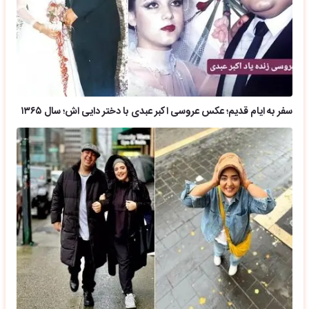
سفر به ایام قدیم؛ عکس عروسی اکبر عبدی با دختر دایی اش؛ سال ۱۳۶۵