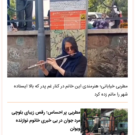
مطربی خیابانی؛ هنرمندی این خانم در کنار غم پدر که بالا ایستاده
شهر را ماتم زده کرد
مطربی پر احساس؛ رقص زیبای بلوچی
مرد جوان در بی خبری خانوم نوازنده
ویولن