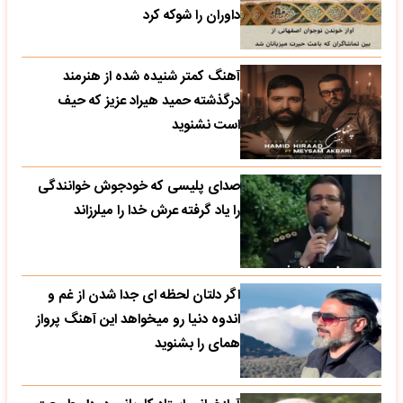
داوران را شوکه کرد
آهنگ کمتر شنیده شده از هنرمند
درگذشته حمید هیراد عزیز که حیف
است نشنوید
صدای پلیسی که خودجوش خوانندگی
را یاد گرفته عرش خدا را میلرزاند
اگر دلتان لحظه ای جدا شدن از غم و
اندوه دنیا رو میخواهد این آهنگ پرواز
همای را بشنوید