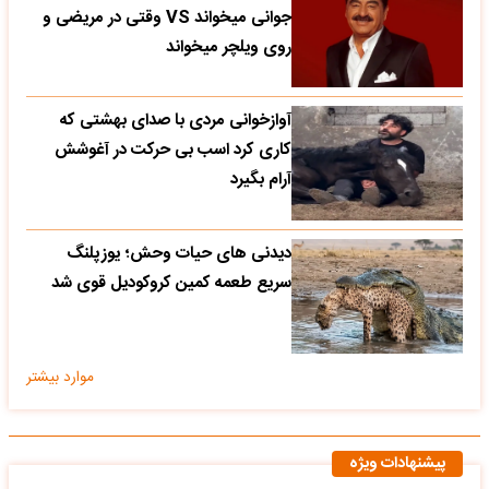
جوانی میخواند VS وقتی در مریضی و
روی ویلچر میخواند
آوازخوانی مردی با صدای بهشتی که
کاری کرد اسب بی حرکت در آغوشش
آرام بگیرد
دیدنی های حیات وحش؛ یوزپلنگ
سریع طعمه کمین کروکودیل قوی شد
موارد بیشتر
پیشنهادات ویژه