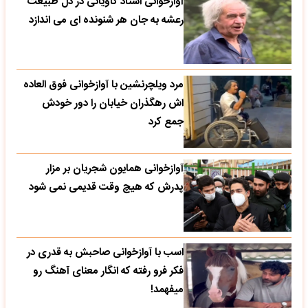
آوازخوانی استاد کاویانی در دل طبیعت
رعشه به جان هر شنونده ای می اندازد
مرد ویلچرنشین با آوازخوانی فوق العاده
اش رهگذران خیابان را دور خودش
جمع کرد
آوازخوانی همایون شجریان بر مزار
پدرش که هیچ وقت قدیمی نمی شود
اسب با آوازخوانی صاحبش به قدری در
فکر فرو رفته که انگار معنای آهنگ رو
میفهمد!