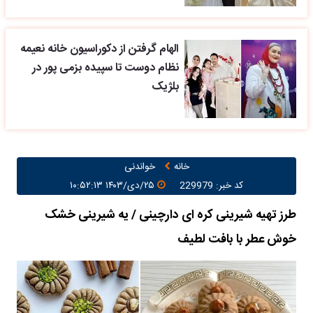
الهام گرفتن از دکوراسیون خانه نعیمه
نظام دوست تا سپیده بزمی پور در
بلژیک
خانه
خواندنی
کد خبر: 229979
۲۵/دی/۱۴۰۳ ۱۰:۵۲:۱۳
طرز تهیه شیرینی کره ای دارچینی / یه شیرینی خشک
خوش عطر با بافت لطیف