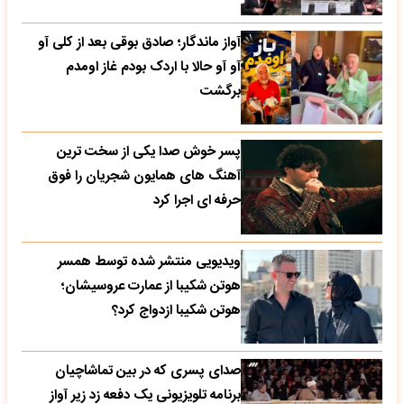
آواز ماندگار؛ صادق بوقی بعد از کلی آو
آو آو حالا با اردک بودم غاز اومدم
برگشت
پسر خوش صدا یکی از سخت ترین
آهنگ های همایون شجریان را فوق
حرفه ای اجرا کرد
ویدیویی منتشر شده توسط همسر
هوتن شکیبا از عمارت عروسیشان؛
هوتن شکیبا ازدواج کرد؟
صدای پسری که در بین تماشاچیان
برنامه تلویزیونی یک دفعه زد زیر آواز