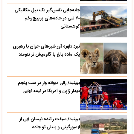
جابه‌جایی نفس‌گیر یک بیل مکانیکی
۷۰ تنی در جاده‌های پرپیچ‌وخم
کوهستانی
نبرد دلهره آور شیرهای جوان با رهبری
یک ماده بالغ با گاومیش نر تنومند
ببینید/ رالی دیوانه وار در ست پنجم
دیدار ژاپن و آمریکا در نیمه نهایی
ببینید/ سبقت راننده نیسان آبی از
لامبورگینی و بنتلی تو جاده