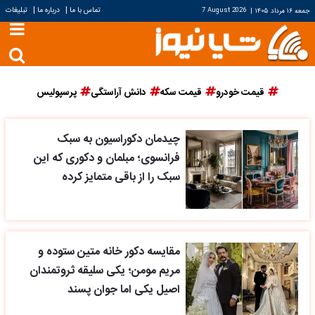
|
|
تماس با ما
درباره ما
تبلیغات
جمعه ۱۶ مرداد ۱۴۰۵
|
7 August 2026
قیمت خودرو
قیمت سکه
دانش آراستگی
پرسپولیس
چیدمان دکوراسیون به سبک
فرانسوی؛ مبلمان و دکوری که این
سبک را از باقی متمایز کرده
مقایسه دکور خانه متین ستوده و
مریم مومن؛ یکی سلیقه ثروتمندان
اصیل یکی اما جوان پسند