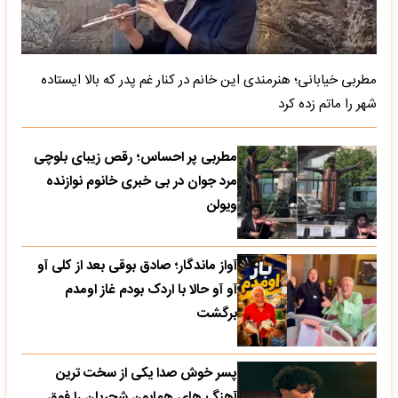
مطربی خیابانی؛ هنرمندی این خانم در کنار غم پدر که بالا ایستاده
شهر را ماتم زده کرد
مطربی پر احساس؛ رقص زیبای بلوچی
مرد جوان در بی خبری خانوم نوازنده
ویولن
آواز ماندگار؛ صادق بوقی بعد از کلی آو
آو آو حالا با اردک بودم غاز اومدم
برگشت
پسر خوش صدا یکی از سخت ترین
آهنگ های همایون شجریان را فوق