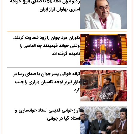
رادیو ایران دهه 50 با صدای ایرج خواجه
امیری پهلوان آواز ایران
داوران مرد جوان را زود قضاوت کردند،
وقتی خواند فهمیدند چه الماسی را
نادیده گرفته اند
ترانه خوانی پسر جوان با صدای رسا در
بازار تبریز توجه کاسبان بازاری را جلب
کرد
آواز خوانی قدیمی استاد خوانساری و
استاد گپا در جوانی