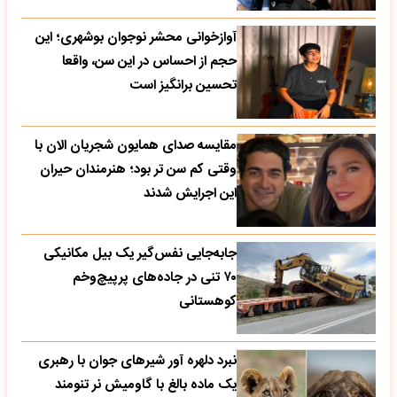
آوازخوانی محشر نوجوان بوشهری؛ این
حجم از احساس در این سن، واقعا
تحسین‌ برانگیز است
مقایسه صدای همایون شجریان الان با
وقتی کم سن تر بود؛ هنرمندان حیران
این اجرایش شدند
جابه‌جایی نفس‌گیر یک بیل مکانیکی
۷۰ تنی در جاده‌های پرپیچ‌وخم
کوهستانی
نبرد دلهره آور شیرهای جوان با رهبری
یک ماده بالغ با گاومیش نر تنومند