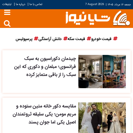
|
|
تماس با ما
درباره ما
تبلیغات
جمعه ۱۶ مرداد ۱۴۰۵
|
7 August 2026
قیمت خودرو
قیمت سکه
دانش آراستگی
پرسپولیس
چیدمان دکوراسیون به سبک
فرانسوی؛ مبلمان و دکوری که این
سبک را از باقی متمایز کرده
مقایسه دکور خانه متین ستوده و
مریم مومن؛ یکی سلیقه ثروتمندان
اصیل یکی اما جوان پسند