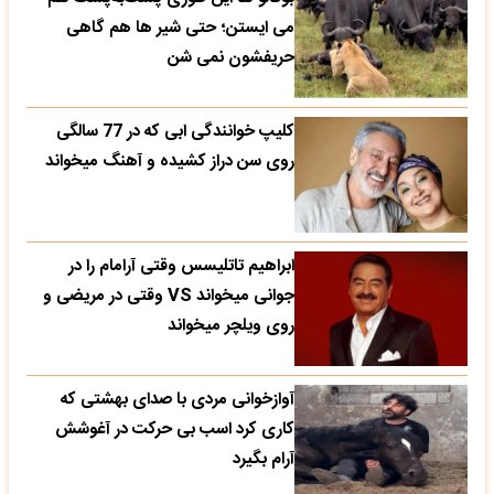
می‌ ایستن؛ حتی شیر ها هم گاهی
حریفشون نمی‌ شن
کلیپ خوانندگی ابی که در 77 سالگی
روی سن دراز کشیده و آهنگ میخواند
ابراهیم تاتلیسس وقتی آرامام را در
جوانی میخواند VS وقتی در مریضی و
روی ویلچر میخواند
آوازخوانی مردی با صدای بهشتی که
کاری کرد اسب بی حرکت در آغوشش
آرام بگیرد