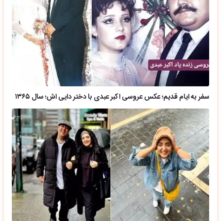
سفر به ایام قدیم؛ عکس عروسی اکبر عبدی با دختر دایی اش؛ سال ۱۳۶۵