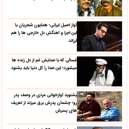
آواز اصیل ایرانی؛ همایون شجریان با
این اجرا و آهنگش دل خارجی ها را هم
لرزاند
غسالی که با صدایش غم از دل زنده ها
میشورد؛ این صدا را کل دنیا باید بشنود
بشنوید آوازخوانی مردی در وصف پدر
رو؛ چشمان پدرش برق میزند از تعریف
های پسرش