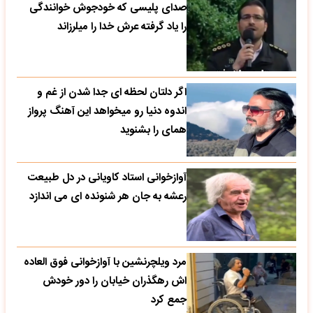
صدای پلیسی که خودجوش خوانندگی
را یاد گرفته عرش خدا را میلرزاند
اگر دلتان لحظه ای جدا شدن از غم و
اندوه دنیا رو میخواهد این آهنگ پرواز
همای را بشنوید
آوازخوانی استاد کاویانی در دل طبیعت
رعشه به جان هر شنونده ای می اندازد
مرد ویلچرنشین با آوازخوانی فوق العاده
اش رهگذران خیابان را دور خودش
جمع کرد