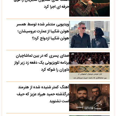
حرفه ای اجرا کرد
ویدیویی منتشر شده توسط همسر
هوتن شکیبا از عمارت عروسیشان؛
هوتن شکیبا ازدواج کرد؟
صدای پسری که در بین تماشاچیان
برنامه تلویزیونی یک دفعه زد زیر آواز
داوران را شوکه کرد
آهنگ کمتر شنیده شده از هنرمند
درگذشته حمید هیراد عزیز که حیف
است نشنوید