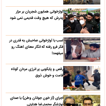
آوازخوانی همایون شجریان بر مزار
پدرش که هیچ وقت قدیمی نمی شود
اسب با آوازخوانی صاحبش به قدری در
فکر فرو رفته که انگار معنای آهنگ رو
میفهمد!
رقص و پایکوبی پر انرژی مردان کوتاه
قامت و خوش ذوق
اجرای (از خون جوانان وطن) با صدای
نوازشگر محمدرضا هدایتی