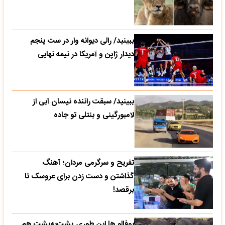
ببینید/ رالی دیوانه وار در ست پنجم
دیدار ژاپن و آمریکا در نیمه نهایی
ببینید/ سبقت راننده نیسان آبی از
لامبورگینی و بنتلی تو جاده
تفریح و سرگرمی مردان؛ آهنگ
گذاشتن و دست زدن برای عروسک تا
برقصد!
بوفالو ها این‌ طوری پشت‌به‌پشت هم