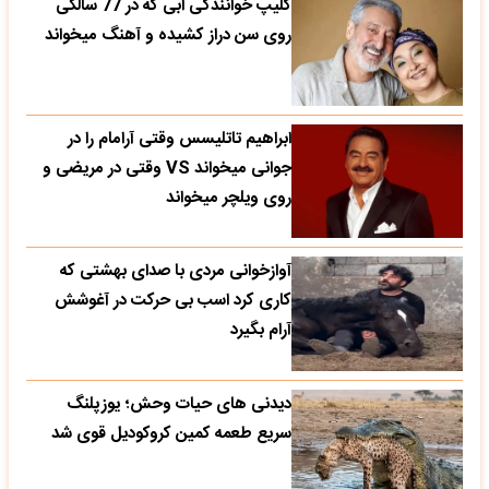
کلیپ خوانندگی ابی که در 77 سالگی
روی سن دراز کشیده و آهنگ میخواند
ابراهیم تاتلیسس وقتی آرامام را در
جوانی میخواند VS وقتی در مریضی و
روی ویلچر میخواند
آوازخوانی مردی با صدای بهشتی که
کاری کرد اسب بی حرکت در آغوشش
آرام بگیرد
دیدنی های حیات وحش؛ یوزپلنگ
سریع طعمه کمین کروکودیل قوی شد