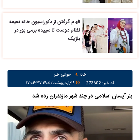
الهام گرفتن از دکوراسیون خانه نعیمه
نظام دوست تا سپیده بزمی پور در
بلژیک
خانه
حوالی خبر
کد خبر: 273602
۱۹/اردیبهشت/۱۴۰۵ ۱۷:۰۴:۳۷
بنر آیسان اسلامی در چند شهر مازندران زده شد