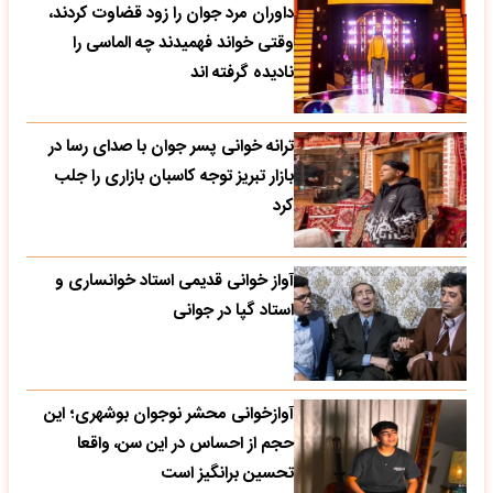
داوران مرد جوان را زود قضاوت کردند،
وقتی خواند فهمیدند چه الماسی را
نادیده گرفته اند
ترانه خوانی پسر جوان با صدای رسا در
بازار تبریز توجه کاسبان بازاری را جلب
کرد
آواز خوانی قدیمی استاد خوانساری و
استاد گپا در جوانی
آوازخوانی محشر نوجوان بوشهری؛ این
حجم از احساس در این سن، واقعا
تحسین‌ برانگیز است