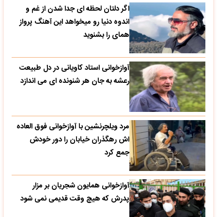
اگر دلتان لحظه ای جدا شدن از غم و
اندوه دنیا رو میخواهد این آهنگ پرواز
همای را بشنوید
آوازخوانی استاد کاویانی در دل طبیعت
رعشه به جان هر شنونده ای می اندازد
مرد ویلچرنشین با آوازخوانی فوق العاده
اش رهگذران خیابان را دور خودش
جمع کرد
آوازخوانی همایون شجریان بر مزار
پدرش که هیچ وقت قدیمی نمی شود