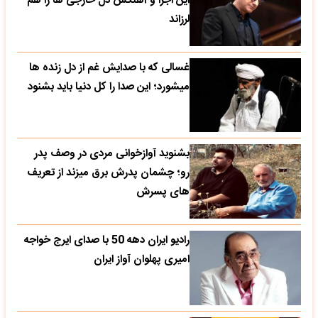
این اجرا و آهنگش دل خارجی ها را هم
لرزاند
غسالی که با صدایش غم از دل زنده ها
میشورد؛ این صدا را کل دنیا باید بشنود
بشنوید آوازخوانی مردی در وصف پدر
رو؛ چشمان پدرش برق میزند از تعریف
های پسرش
رادیو ایران دهه 50 با صدای ایرج خواجه
امیری پهلوان آواز ایران