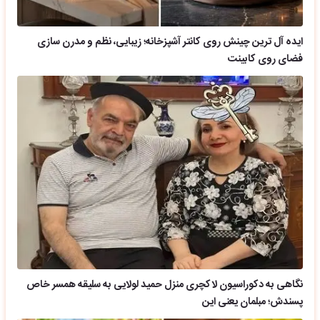
ایده آل ترین چینش روی کانتر آشپزخانه؛ زیبایی، نظم و مدرن سازی
فضای روی کابینت
نگاهی به دکوراسیون لاکچری منزل حمید لولایی به سلیقه همسر خاص
پسندش؛ مبلمان یعنی این