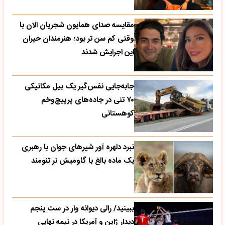
مقایسه صدای همایون شجریان الان با
وقتی کم سن تر بود؛ هنرمندان حیران
این اجرایش شدند
جابه‌جایی نفس‌گیر یک بیل مکانیکی
۷۰ تنی در جاده‌های پرپیچ‌وخم
کوهستانی
نبرد دلهره آور شیرهای جوان با رهبری
یک ماده بالغ با گاومیش نر تنومند
ببینید/ رالی دیوانه وار در ست پنجم
دیدار ژاپن و آمریکا در نیمه نهایی