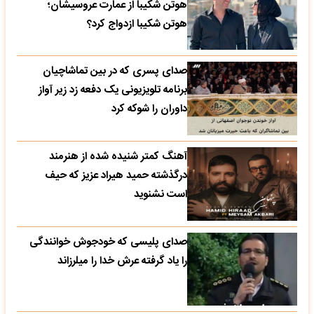
هوتن شکیبا از عمارت عروسیشان؛
هوتن شکیبا ازدواج کرد؟
صدای پسری که در بین تماشاچیان
برنامه تلویزیونی یک دفعه زد زیر آواز
داوران را شوکه کرد
آهنگ کمتر شنیده شده از هنرمند
درگذشته حمید هیراد عزیز که حیف
است نشنوید
صدای پلیسی که خودجوش خوانندگی
را یاد گرفته عرش خدا را میلرزاند