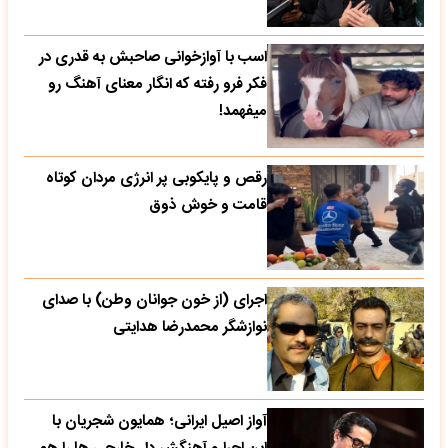
اسب با آوازخوانی صاحبش به قدری در
فکر فرو رفته که انگار معنای آهنگ رو
میفهمد!
رقص و پایکوبی پر انرژی مردان کوتاه
قامت و خوش ذوق
اجرای (از خون جوانان وطن) با صدای
نوازشگر محمدرضا هدایتی
آواز اصیل ایرانی؛ همایون شجریان با