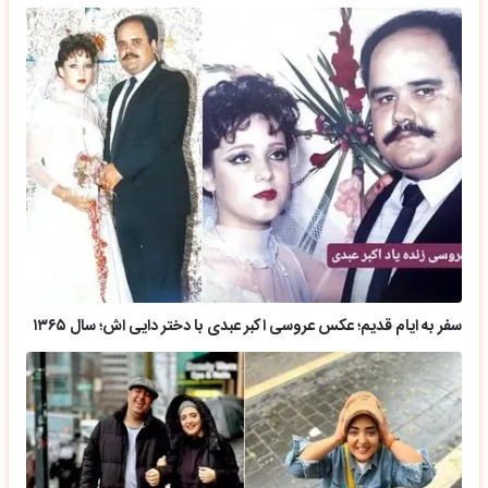
سفر به ایام قدیم؛ عکس عروسی اکبر عبدی با دختر دایی اش؛ سال ۱۳۶۵