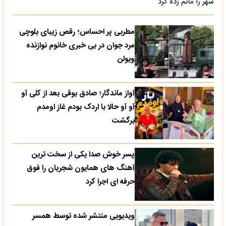
شهر را ماتم زده کرد
مطربی پر احساس؛ رقص زیبای بلوچی
مرد جوان در بی خبری خانوم نوازنده
ویولن
آواز ماندگار؛ صادق بوقی بعد از کلی آو
آو آو حالا با اردک بودم غاز اومدم
برگشت
پسر خوش صدا یکی از سخت ترین
آهنگ های همایون شجریان را فوق
حرفه ای اجرا کرد
ویدیویی منتشر شده توسط همسر