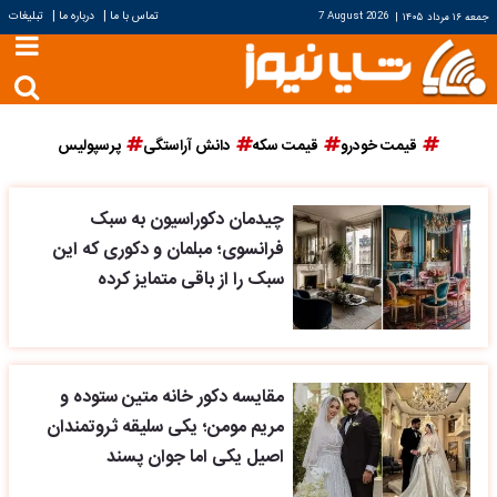
|
|
تماس با ما
درباره ما
تبلیغات
جمعه ۱۶ مرداد ۱۴۰۵
|
7 August 2026
قیمت خودرو
قیمت سکه
دانش آراستگی
پرسپولیس
چیدمان دکوراسیون به سبک
فرانسوی؛ مبلمان و دکوری که این
سبک را از باقی متمایز کرده
مقایسه دکور خانه متین ستوده و
مریم مومن؛ یکی سلیقه ثروتمندان
اصیل یکی اما جوان پسند