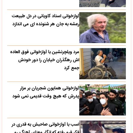
آوازخوانی استاد کاویانی در دل طبیعت
رعشه به جان هر شنونده ای می اندازد
مرد ویلچرنشین با آوازخوانی فوق العاده
اش رهگذران خیابان را دور خودش
جمع کرد
آوازخوانی همایون شجریان بر مزار
پدرش که هیچ وقت قدیمی نمی شود
اسب با آوازخوانی صاحبش به قدری در
فکر فرو رفته که انگار معنای آهنگ رو