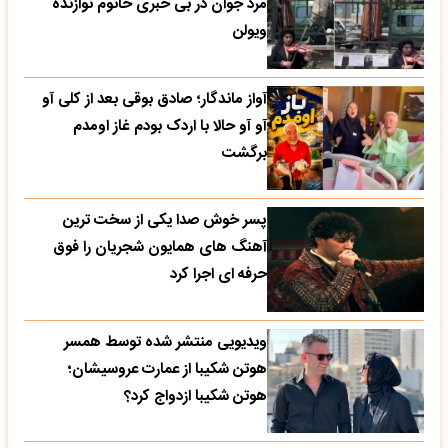
مرد جوان در بی خبری خانوم نوازنده
ویولن
آواز ماندگار؛ صادق بوقی بعد از کلی آو
آو آو حالا با اردک بودم غاز اومدم
برگشت
پسر خوش صدا یکی از سخت ترین
آهنگ های همایون شجریان را فوق
حرفه ای اجرا کرد
ویدیویی منتشر شده توسط همسر
هوتن شکیبا از عمارت عروسیشان؛
هوتن شکیبا ازدواج کرد؟