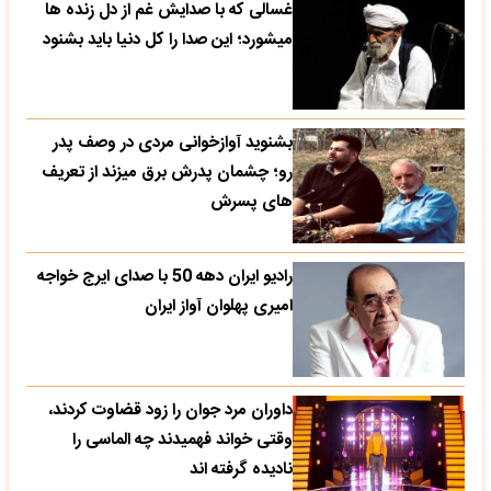
غسالی که با صدایش غم از دل زنده ها
میشورد؛ این صدا را کل دنیا باید بشنود
بشنوید آوازخوانی مردی در وصف پدر
رو؛ چشمان پدرش برق میزند از تعریف
های پسرش
رادیو ایران دهه 50 با صدای ایرج خواجه
امیری پهلوان آواز ایران
داوران مرد جوان را زود قضاوت کردند،
وقتی خواند فهمیدند چه الماسی را
نادیده گرفته اند