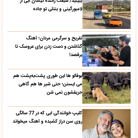
ببینید/ سبقت راننده نیسان آبی از
لامبورگینی و بنتلی تو جاده
تفریح و سرگرمی مردان؛ آهنگ
گذاشتن و دست زدن برای عروسک تا
برقصد!
بوفالو ها این‌ طوری پشت‌به‌پشت هم
می‌ ایستن؛ حتی شیر ها هم گاهی
حریفشون نمی‌ شن
کلیپ خوانندگی ابی که در 77 سالگی
روی سن دراز کشیده و آهنگ میخواند