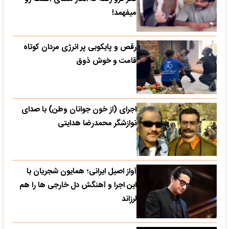
میفهمد!
رقص و پایکوبی پر انرژی مردان کوتاه
قامت و خوش ذوق
اجرای (از خون جوانان وطن) با صدای
نوازشگر محمدرضا هدایتی
آواز اصیل ایرانی؛ همایون شجریان با
این اجرا و آهنگش دل خارجی ها را هم
لرزاند