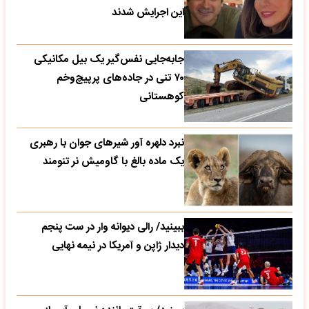
این اجرایش شدند
جابه‌جایی نفس‌گیر یک بیل مکانیکی
۷۰ تنی در جاده‌های پرپیچ‌وخم
کوهستانی
نبرد دلهره آور شیرهای جوان با رهبری
یک ماده بالغ با گاومیش نر تنومند
ببینید/ رالی دیوانه وار در ست پنجم
دیدار ژاپن و آمریکا در نیمه نهایی