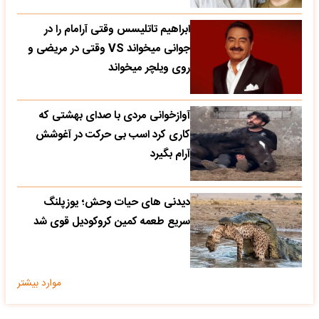
ابراهیم تاتلیسس وقتی آرامام را در
جوانی میخواند VS وقتی در مریضی و
روی ویلچر میخواند
آوازخوانی مردی با صدای بهشتی که
کاری کرد اسب بی حرکت در آغوشش
آرام بگیرد
دیدنی های حیات وحش؛ یوزپلنگ
سریع طعمه کمین کروکودیل قوی شد
موارد بیشتر