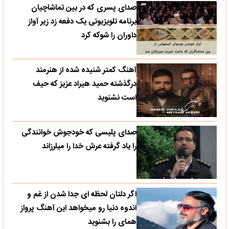
صدای پسری که در بین تماشاچیان
برنامه تلویزیونی یک دفعه زد زیر آواز
داوران را شوکه کرد
آهنگ کمتر شنیده شده از هنرمند
درگذشته حمید هیراد عزیز که حیف
است نشنوید
صدای پلیسی که خودجوش خوانندگی
را یاد گرفته عرش خدا را میلرزاند
اگر دلتان لحظه ای جدا شدن از غم و
اندوه دنیا رو میخواهد این آهنگ پرواز
همای را بشنوید