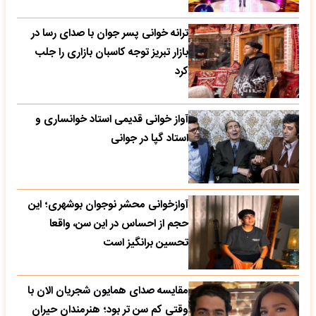
ترانه خوانی پسر جوان با صدای رسا در
بازار تبریز توجه کاسبان بازاری را جلب
کرد
آواز خوانی قدیمی استاد خوانساری و
استاد گپا در جوانی
آوازخوانی محشر نوجوان بوشهری؛ این
حجم از احساس در این سن، واقعا
تحسین‌ برانگیز است
مقایسه صدای همایون شجریان الان با
وقتی کم سن تر بود؛ هنرمندان حیران