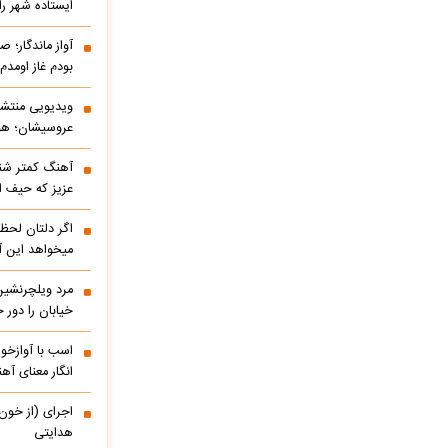
ایستاده شهر را 
آواز ماندگار؛ ص
بودم غاز اومد
ویدیویی منتشر
عروسیشان؛ هوت
آهنگ کمتر شنی
عزیز که حیف 
اگر دلتان لحظه
میخواهد این آ
مرد ویلچرنشین 
خیابان را دور
اسب با آوازخو
انگار معنای آه
اجرای (از خون
هدایتی