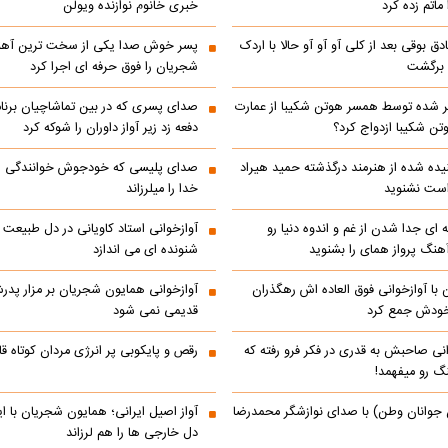
ماتم زده کرد
خبری خانوم نوازنده ویولن
ادق بوقی بعد از کلی آو آو آو حالا با اردک
پسر خوش صدا یکی از سخت ترین آه
م برگشت
شجریان را فوق حرفه ای اجرا کرد
 شده توسط همسر هوتن شکیبا از عمارت
صدای پسری که در بین تماشاچیان برنام
ن شکیبا ازدواج کرد؟
دفعه زد زیر آواز داوران را شوکه کرد
ده شده از هنرمند درگذشته حمید هیراد
صدای پلیسی که خودجوش خوانندگی را 
است نشنوید
خدا را میلرزاند
 ای جدا شدن از غم و اندوه دنیا رو
آوازخوانی استاد کاویانی در دل طبیعت
هنگ پرواز همای را بشنوید
شنونده ای می اندازد
با آوازخوانی فوق العاده اش رهگذران
آوازخوانی همایون شجریان بر مزار پد
 خودش جمع کرد
قدیمی نمی شود
انی صاحبش به قدری در فکر فرو رفته که
رقص و پایکوبی پر انرژی مردان کوتاه
نگ رو میفهمد!
 جوانان وطن) با صدای نوازشگر محمدرضا
آواز اصیل ایرانی؛ همایون شجریان با 
دل خارجی ها را هم لرزاند