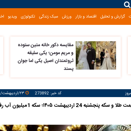
گزارش و تحلیل
اقتصاد و بازار
ورزش
سبک زندگی
تکنولوژی
ویدیو
اخب
مقایسه دکور خانه متین ستوده
و مریم مومن؛ یکی سلیقه
ثروتمندان اصیل یکی اما جوان
پسند
روز
کد خبر: 273892
۲۳/اردیبهشت/۱۴۰۵ ۲۳:۰۶:۴۹
پیش بینی قیمت طلا و سکه پنجشنبه 24 اردیبهشت ۰۵