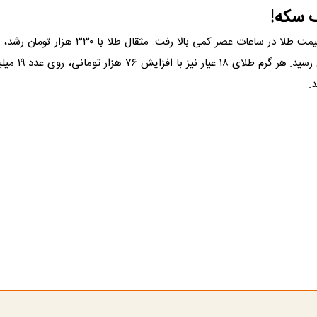
 سکه!
.