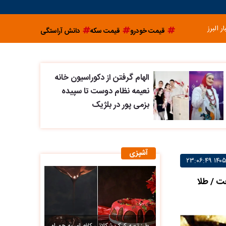
ار البرز
قیمت خودرو
قیمت سکه
دانش آراستگی
الهام گرفتن از دکوراسیون خانه
نعیمه نظام دوست تا سپیده
بزمی پور در بلژیک
آشپزی
۱۴؛ سکه 1میلیون آب رفت / طلا