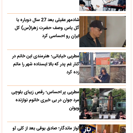
شادمهر عقیلی بعد 27 سال دوباره با
گل یاس وصف حضرت زهرا(س) کل
ایران رو احساسی کرد
مطربی خیابانی؛ هنرمندی این خانم در
کنار غم پدر که بالا ایستاده شهر را ماتم
زده کرد
مطربی پر احساس؛ رقص زیبای بلوچی
مرد جوان در بی خبری خانوم نوازنده
ویولن
آواز ماندگار؛ صادق بوقی بعد از کلی آو