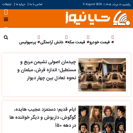
|
|
تماس با ما
درباره ما
تبلیغات
یکشنبه ۱۸ مرداد ۱۴۰۵
|
9 August 2026
قیمت خودرو
قیمت سکه
دانش آراستگی
پرسپولیس
چیدمان اصولی نشیمن مربع و
مستطیل؛ اندازه فرش، مبلمان و
نحوه تعادل بین چهار دیوار
ایام قدیم؛ دستمزد عجیب هایده،
گوگوش، داریوش و دیگر خواننده ها
در دهه ۵۰!