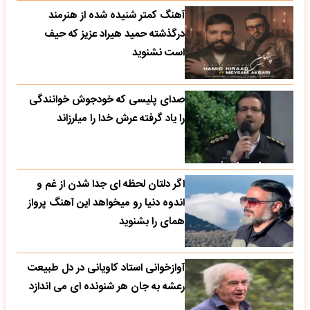
آهنگ کمتر شنیده شده از هنرمند
درگذشته حمید هیراد عزیز که حیف
است نشنوید
صدای پلیسی که خودجوش خوانندگی
را یاد گرفته عرش خدا را میلرزاند
اگر دلتان لحظه ای جدا شدن از غم و
اندوه دنیا رو میخواهد این آهنگ پرواز
همای را بشنوید
آوازخوانی استاد کاویانی در دل طبیعت
رعشه به جان هر شنونده ای می اندازد