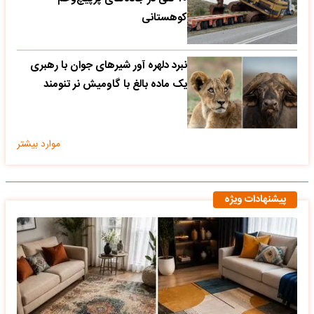
کوهستانی
نبرد دلهره آور شیرهای جوان با رهبری
یک ماده بالغ با گاومیش نر تنومند
موارد بیشتر
پیشنهادات ویژه