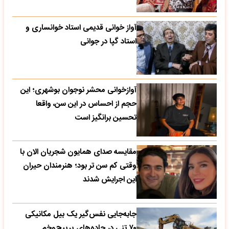
آواز خوانی قدیمی استاد خوانساری و
استاد گپا در جوانی
آوازخوانی محشر نوجوان بوشهری؛ این
حجم از احساس در این سن، واقعا
تحسین‌ برانگیز است
مقایسه صدای همایون شجریان الان با
وقتی کم سن تر بود؛ هنرمندان حیران
این اجرایش شدند
جابه‌جایی نفس‌گیر یک بیل مکانیکی
۷۰ تنی در جاده‌های پرپیچ‌وخم