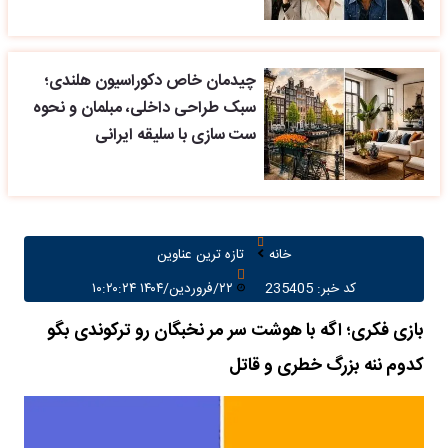
چیدمان خاص دکوراسیون هلندی؛
سبک طراحی داخلی، مبلمان و نحوه
ست سازی با سلیقه ایرانی
خانه
تازه ترین عناوین
کد خبر: 235405
۲۲/فروردین/۱۴۰۴ ۱۰:۲۰:۲۴
بازی فکری؛ اگه با هوشت سر مر نخبگان رو ترکوندی بگو
کدوم ننه بزرگ خطری و قاتل