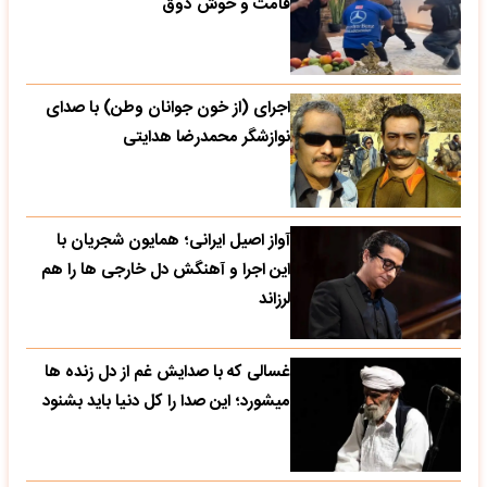
قامت و خوش ذوق
اجرای (از خون جوانان وطن) با صدای
نوازشگر محمدرضا هدایتی
آواز اصیل ایرانی؛ همایون شجریان با
این اجرا و آهنگش دل خارجی ها را هم
لرزاند
غسالی که با صدایش غم از دل زنده ها
میشورد؛ این صدا را کل دنیا باید بشنود