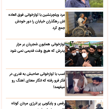
مرد ویلچرنشین با آوازخوانی فوق العاده
اش رهگذران خیابان را دور خودش
جمع کرد
آوازخوانی همایون شجریان بر مزار
پدرش که هیچ وقت قدیمی نمی شود
اسب با آوازخوانی صاحبش به قدری در
فکر فرو رفته که انگار معنای آهنگ رو
میفهمد!
رقص و پایکوبی پر انرژی مردان کوتاه