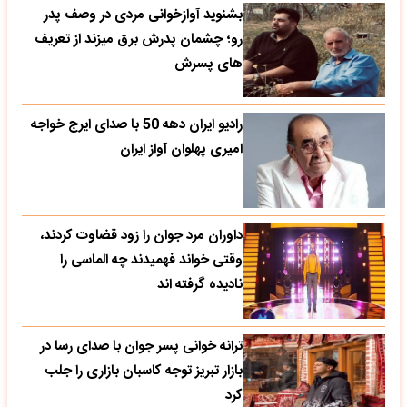
بشنوید آوازخوانی مردی در وصف پدر
رو؛ چشمان پدرش برق میزند از تعریف
های پسرش
رادیو ایران دهه 50 با صدای ایرج خواجه
امیری پهلوان آواز ایران
داوران مرد جوان را زود قضاوت کردند،
وقتی خواند فهمیدند چه الماسی را
نادیده گرفته اند
ترانه خوانی پسر جوان با صدای رسا در
بازار تبریز توجه کاسبان بازاری را جلب
کرد