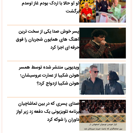
آو آو حالا با اردک بودم غاز اومدم
برگشت
پسر خوش صدا یکی از سخت ترین
آهنگ های همایون شجریان را فوق
حرفه ای اجرا کرد
ویدیویی منتشر شده توسط همسر
هوتن شکیبا از عمارت عروسیشان؛
هوتن شکیبا ازدواج کرد؟
صدای پسری که در بین تماشاچیان
برنامه تلویزیونی یک دفعه زد زیر آواز
داوران را شوکه کرد