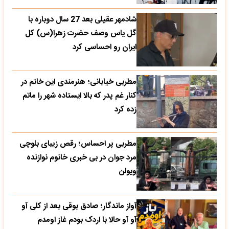
شادمهر عقیلی بعد 27 سال دوباره با
گل یاس وصف حضرت زهرا(س) کل
ایران رو احساسی کرد
مطربی خیابانی؛ هنرمندی این خانم در
کنار غم پدر که بالا ایستاده شهر را ماتم
زده کرد
مطربی پر احساس؛ رقص زیبای بلوچی
مرد جوان در بی خبری خانوم نوازنده
ویولن
آواز ماندگار؛ صادق بوقی بعد از کلی آو
آو آو حالا با اردک بودم غاز اومدم