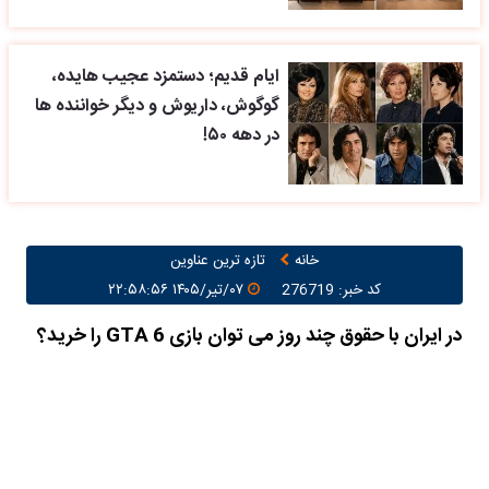
ایام قدیم؛ دستمزد عجیب هایده،
گوگوش، داریوش و دیگر خواننده ها
در دهه ۵۰!
خانه
تازه ترین عناوین
کد خبر: 276719
۰۷/تیر/۱۴۰۵ ۲۲:۵۸:۵۶
در ایران با حقوق چند روز می توان بازی GTA 6 را خرید؟