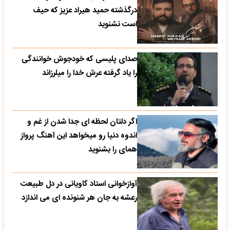
درگذشته حمید هیراد عزیز که حیف
است نشنوید
صدای پلیسی که خودجوش خوانندگی
را یاد گرفته عرش خدا را میلرزاند
اگر دلتان لحظه ای جدا شدن از غم و
اندوه دنیا رو میخواهد این آهنگ پرواز
همای را بشنوید
آوازخوانی استاد کاویانی در دل طبیعت
رعشه به جان هر شنونده ای می اندازد