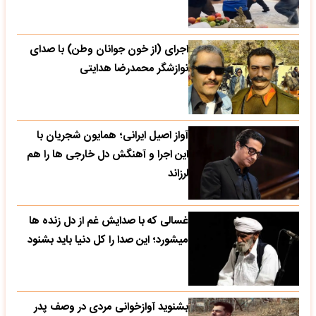
اجرای (از خون جوانان وطن) با صدای
نوازشگر محمدرضا هدایتی
آواز اصیل ایرانی؛ همایون شجریان با
این اجرا و آهنگش دل خارجی ها را هم
لرزاند
غسالی که با صدایش غم از دل زنده ها
میشورد؛ این صدا را کل دنیا باید بشنود
بشنوید آوازخوانی مردی در وصف پدر