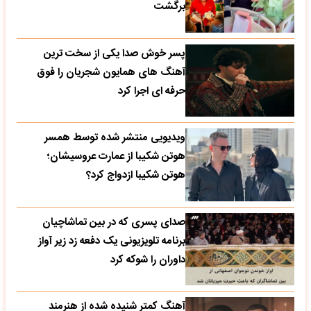
برگشت
پسر خوش صدا یکی از سخت ترین
آهنگ های همایون شجریان را فوق
حرفه ای اجرا کرد
ویدیویی منتشر شده توسط همسر
هوتن شکیبا از عمارت عروسیشان؛
هوتن شکیبا ازدواج کرد؟
صدای پسری که در بین تماشاچیان
برنامه تلویزیونی یک دفعه زد زیر آواز
داوران را شوکه کرد
آهنگ کمتر شنیده شده از هنرمند