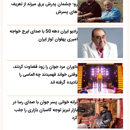
رو؛ چشمان پدرش برق میزند از تعریف
های پسرش
رادیو ایران دهه 50 با صدای ایرج خواجه
امیری پهلوان آواز ایران
داوران مرد جوان را زود قضاوت کردند،
وقتی خواند فهمیدند چه الماسی را
نادیده گرفته اند
ترانه خوانی پسر جوان با صدای رسا در
بازار تبریز توجه کاسبان بازاری را جلب
کرد