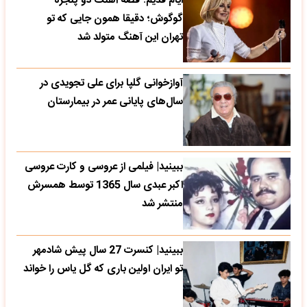
ایام قدیم؛ قصه آهنگ دو پنجره
گوگوش؛ دقیقا همون جایی که تو
تهران این آهنگ متولد شد
آوازخوانی گلپا برای علی تجویدی در
سال‌های پایانی عمر در بیمارستان
ببینید| فیلمی از عروسی و کارت عروسی
اکبر عبدی سال 1365 توسط همسرش
منتشر شد
ببینید| کنسرت 27 سال پیش شادمهر
تو ایران اولین باری که گل یاس را خواند