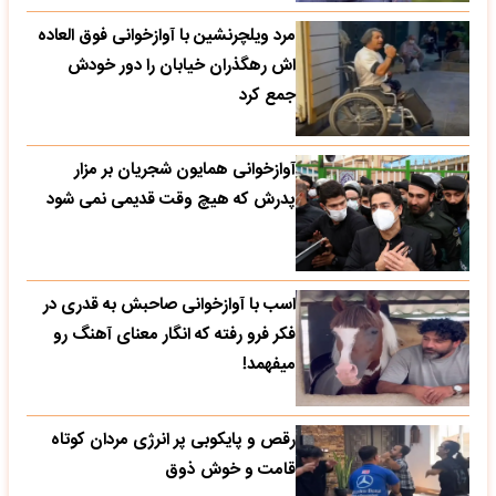
مرد ویلچرنشین با آوازخوانی فوق العاده
اش رهگذران خیابان را دور خودش
جمع کرد
آوازخوانی همایون شجریان بر مزار
پدرش که هیچ وقت قدیمی نمی شود
اسب با آوازخوانی صاحبش به قدری در
فکر فرو رفته که انگار معنای آهنگ رو
میفهمد!
رقص و پایکوبی پر انرژی مردان کوتاه
قامت و خوش ذوق