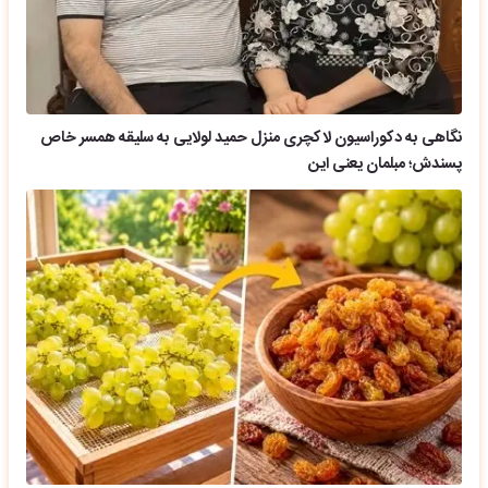
نگاهی به دکوراسیون لاکچری منزل حمید لولایی به سلیقه همسر خاص
پسندش؛ مبلمان یعنی این