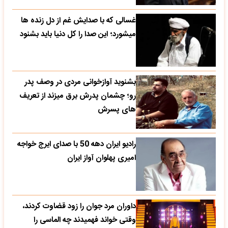
غسالی که با صدایش غم از دل زنده ها
میشورد؛ این صدا را کل دنیا باید بشنود
بشنوید آوازخوانی مردی در وصف پدر
رو؛ چشمان پدرش برق میزند از تعریف
های پسرش
رادیو ایران دهه 50 با صدای ایرج خواجه
امیری پهلوان آواز ایران
داوران مرد جوان را زود قضاوت کردند،
وقتی خواند فهمیدند چه الماسی را