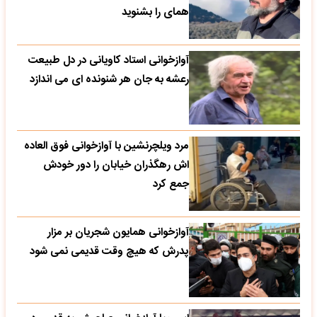
همای را بشنوید
آوازخوانی استاد کاویانی در دل طبیعت
رعشه به جان هر شنونده ای می اندازد
مرد ویلچرنشین با آوازخوانی فوق العاده
اش رهگذران خیابان را دور خودش
جمع کرد
آوازخوانی همایون شجریان بر مزار
پدرش که هیچ وقت قدیمی نمی شود