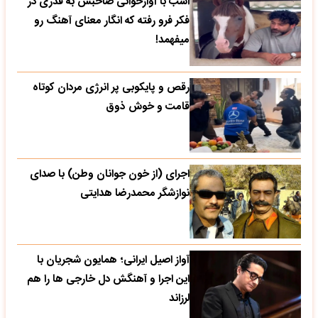
اسب با آوازخوانی صاحبش به قدری در
فکر فرو رفته که انگار معنای آهنگ رو
میفهمد!
رقص و پایکوبی پر انرژی مردان کوتاه
قامت و خوش ذوق
اجرای (از خون جوانان وطن) با صدای
نوازشگر محمدرضا هدایتی
آواز اصیل ایرانی؛ همایون شجریان با
این اجرا و آهنگش دل خارجی ها را هم
لرزاند