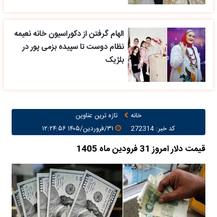
الهام گرفتن از دکوراسیون خانه نعیمه
نظام دوست تا سپیده بزمی پور در
بلژیک
خانه
تازه ترین عناوین
کد خبر: 272314
۳۱/فروردین/۱۴۰۵ ۱۲:۲۴:۵۶
قیمت دلار امروز 31 فرودین ماه 1405