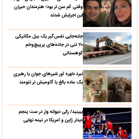
وقتی کم سن تر بود؛ هنرمندان حیران
این اجرایش شدند
جابه‌جایی نفس‌گیر یک بیل مکانیکی
۷۰ تنی در جاده‌های پرپیچ‌وخم
کوهستانی
نبرد دلهره آور شیرهای جوان با رهبری
یک ماده بالغ با گاومیش نر تنومند
ببینید/ رالی دیوانه وار در ست پنجم
دیدار ژاپن و آمریکا در نیمه نهایی