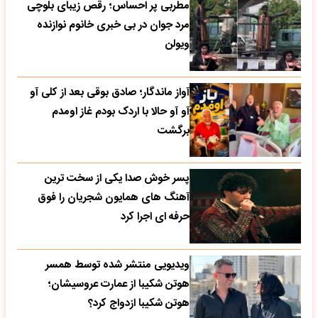
مطربی پر احساس؛ رقص زیبای بلوچی
مرد جوان در بی خبری خانوم نوازنده
ویولن
آواز ماندگار؛ صادق بوقی بعد از کلی آو
آو آو حالا با اردک بودم غاز اومدم
برگشت
پسر خوش صدا یکی از سخت ترین
آهنگ های همایون شجریان را فوق
حرفه ای اجرا کرد
ویدیویی منتشر شده توسط همسر
هوتن شکیبا از عمارت عروسیشان؛
هوتن شکیبا ازدواج کرد؟