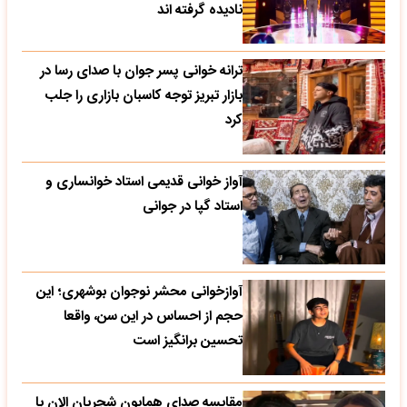
نادیده گرفته اند
ترانه خوانی پسر جوان با صدای رسا در
بازار تبریز توجه کاسبان بازاری را جلب
کرد
آواز خوانی قدیمی استاد خوانساری و
استاد گپا در جوانی
آوازخوانی محشر نوجوان بوشهری؛ این
حجم از احساس در این سن، واقعا
تحسین‌ برانگیز است
مقایسه صدای همایون شجریان الان با