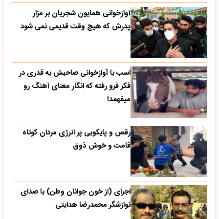
آوازخوانی همایون شجریان بر مزار
پدرش که هیچ وقت قدیمی نمی شود
اسب با آوازخوانی صاحبش به قدری در
فکر فرو رفته که انگار معنای آهنگ رو
میفهمد!
رقص و پایکوبی پر انرژی مردان کوتاه
قامت و خوش ذوق
اجرای (از خون جوانان وطن) با صدای
نوازشگر محمدرضا هدایتی