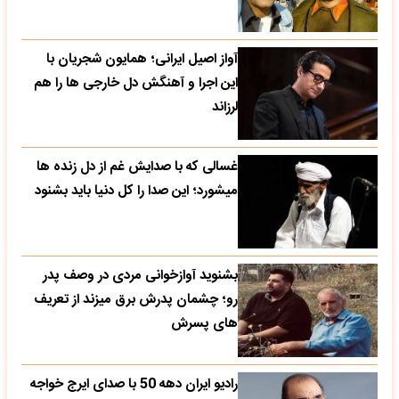
آواز اصیل ایرانی؛ همایون شجریان با
این اجرا و آهنگش دل خارجی ها را هم
لرزاند
غسالی که با صدایش غم از دل زنده ها
میشورد؛ این صدا را کل دنیا باید بشنود
بشنوید آوازخوانی مردی در وصف پدر
رو؛ چشمان پدرش برق میزند از تعریف
های پسرش
رادیو ایران دهه 50 با صدای ایرج خواجه