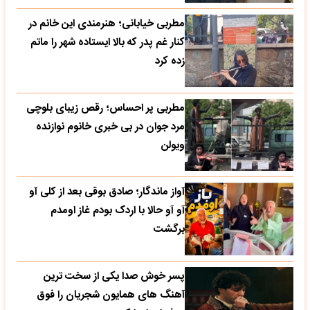
مطربی خیابانی؛ هنرمندی این خانم در
کنار غم پدر که بالا ایستاده شهر را ماتم
زده کرد
مطربی پر احساس؛ رقص زیبای بلوچی
مرد جوان در بی خبری خانوم نوازنده
ویولن
آواز ماندگار؛ صادق بوقی بعد از کلی آو
آو آو حالا با اردک بودم غاز اومدم
برگشت
پسر خوش صدا یکی از سخت ترین
آهنگ های همایون شجریان را فوق