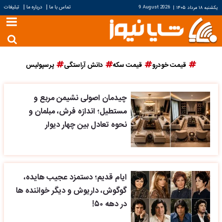
|
|
تماس با ما
درباره ما
تبلیغات
یکشنبه ۱۸ مرداد ۱۴۰۵
|
9 August 2026
قیمت خودرو
قیمت سکه
دانش آراستگی
پرسپولیس
چیدمان اصولی نشیمن مربع و
مستطیل؛ اندازه فرش، مبلمان و
نحوه تعادل بین چهار دیوار
ایام قدیم؛ دستمزد عجیب هایده،
گوگوش، داریوش و دیگر خواننده ها
در دهه ۵۰!