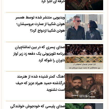
حرفه ای اجرا کرد
ویدیویی منتشر شده توسط همسر
هوتن شکیبا از عمارت عروسیشان؛
هوتن شکیبا ازدواج کرد؟
صدای پسری که در بین تماشاچیان
برنامه تلویزیونی یک دفعه زد زیر آواز
داوران را شوکه کرد
آهنگ کمتر شنیده شده از هنرمند
درگذشته حمید هیراد عزیز که حیف
است نشنوید
صدای پلیسی که خودجوش خوانندگی