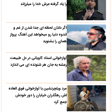
را یاد گرفته عرش خدا را میلرزاند
اگر دلتان لحظه ای جدا شدن از غم و
اندوه دنیا رو میخواهد این آهنگ پرواز
همای را بشنوید
آوازخوانی استاد کاویانی در دل طبیعت
رعشه به جان هر شنونده ای می اندازد
مرد ویلچرنشین با آوازخوانی فوق العاده
اش رهگذران خیابان را دور خودش
جمع کرد