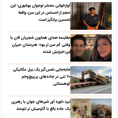
آوازخوانی محشر نوجوان بوشهری؛ این
حجم از احساس در این سن، واقعا
تحسین‌ برانگیز است
مقایسه صدای همایون شجریان الان با
وقتی کم سن تر بود؛ هنرمندان حیران
این اجرایش شدند
جابه‌جایی نفس‌گیر یک بیل مکانیکی
۷۰ تنی در جاده‌های پرپیچ‌وخم
کوهستانی
نبرد دلهره آور شیرهای جوان با رهبری
یک ماده بالغ با گاومیش نر تنومند