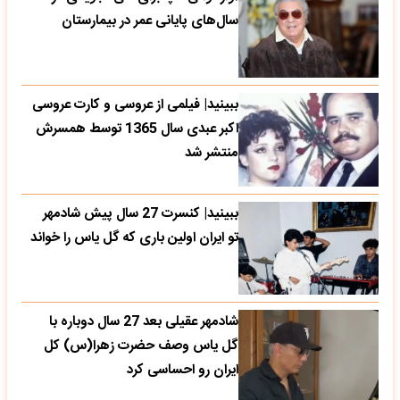
سال‌های پایانی عمر در بیمارستان
ببینید| فیلمی از عروسی و کارت عروسی
اکبر عبدی سال 1365 توسط همسرش
منتشر شد
ببینید| کنسرت 27 سال پیش شادمهر
تو ایران اولین باری که گل یاس را خواند
شادمهر عقیلی بعد 27 سال دوباره با
گل یاس وصف حضرت زهرا(س) کل
ایران رو احساسی کرد