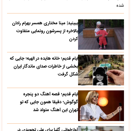
شده
ببینید| مینا مختاری همسر بهرام رادان
بالاخره از پسرشون رونمایی متفاوت
کردن
ایام قدیم؛ خانه هایده در الهیه؛ جایی که
بخشی از خاطرات صدای ماندگار ایران
شکل گرفت
ایام قدیم؛ قصه آهنگ دو پنجره
گوگوش؛ دقیقا همون جایی که تو
تهران این آهنگ متولد شد
آوازخوانی گلپا برای علی تجویدی در