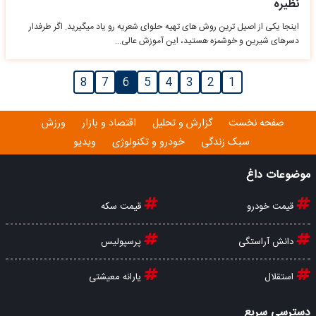
نظیره
اینجا یکی از اصیل ترین روش های تهیه حلوای شعریه رو یاد میگیرید. اگر طرفدار
دسرهای شیرین و خوشمزه هستید، این آموزش عالی…
8
7
6
5
4
3
2
1
صفحه نخست
گزارش و تحلیل
اقتصاد و بازار
ورزش
سبک زندگی
خودرو و تکنولوژی
ویدیو
موضوعات داغ
قیمت خودرو
قیمت سکه
دانش آراستگی
پرسپولیس
استقلال
یارانه معیشتی
دسترسی سریع