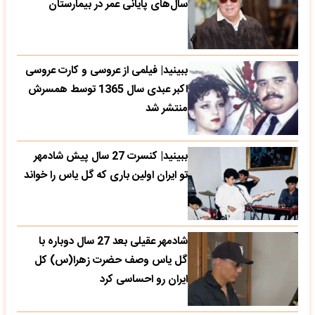
سال‌های پایانی عمر در بیمارستان
ببینید| فیلمی از عروسی و کارت عروسی
اکبر عبدی سال 1365 توسط همسرش
منتشر شد
ببینید| کنسرت 27 سال پیش شادمهر
تو ایران اولین باری که گل یاس را خواند
شادمهر عقیلی بعد 27 سال دوباره با
گل یاس وصف حضرت زهرا(س) کل
ایران رو احساسی کرد