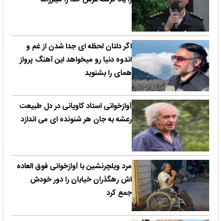
اگر دلتان لحظه ای جدا شدن از غم و
اندوه دنیا رو میخواهد این آهنگ پرواز
همای را بشنوید
آوازخوانی استاد کاویانی در دل طبیعت
رعشه به جان هر شنونده ای می اندازد
مرد ویلچرنشین با آوازخوانی فوق العاده
اش رهگذران خیابان را دور خودش
جمع کرد