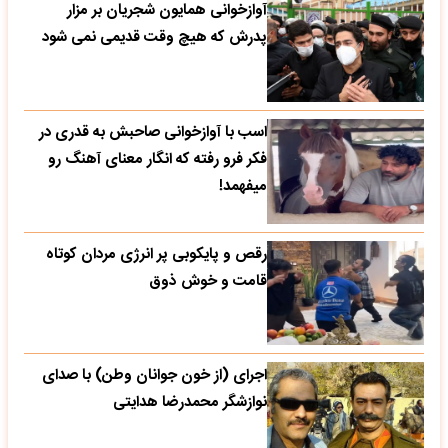
آوازخوانی همایون شجریان بر مزار
پدرش که هیچ وقت قدیمی نمی شود
اسب با آوازخوانی صاحبش به قدری در
فکر فرو رفته که انگار معنای آهنگ رو
میفهمد!
رقص و پایکوبی پر انرژی مردان کوتاه
قامت و خوش ذوق
اجرای (از خون جوانان وطن) با صدای
نوازشگر محمدرضا هدایتی