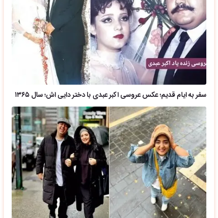
سفر به ایام قدیم؛ عکس عروسی اکبر عبدی با دختر دایی اش؛ سال ۱۳۶۵