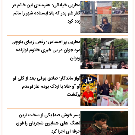
مطربی خیابانی؛ هنرمندی این خانم در
کنار غم پدر که بالا ایستاده شهر را ماتم
زده کرد
مطربی پر احساس؛ رقص زیبای بلوچی
مرد جوان در بی خبری خانوم نوازنده
ویولن
آواز ماندگار؛ صادق بوقی بعد از کلی آو
آو آو حالا با اردک بودم غاز اومدم
برگشت
پسر خوش صدا یکی از سخت ترین
آهنگ های همایون شجریان را فوق
حرفه ای اجرا کرد