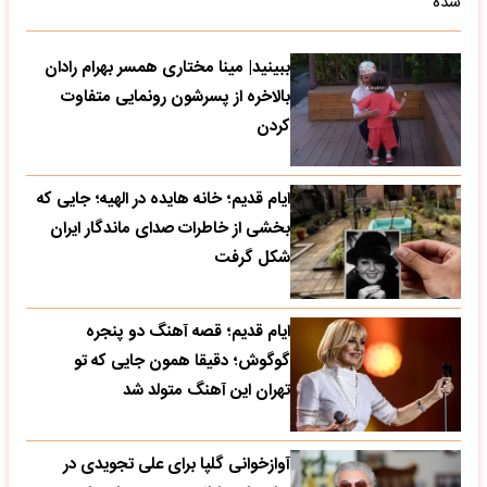
شده
ببینید| مینا مختاری همسر بهرام رادان
بالاخره از پسرشون رونمایی متفاوت
کردن
ایام قدیم؛ خانه هایده در الهیه؛ جایی که
بخشی از خاطرات صدای ماندگار ایران
شکل گرفت
ایام قدیم؛ قصه آهنگ دو پنجره
گوگوش؛ دقیقا همون جایی که تو
تهران این آهنگ متولد شد
آوازخوانی گلپا برای علی تجویدی در