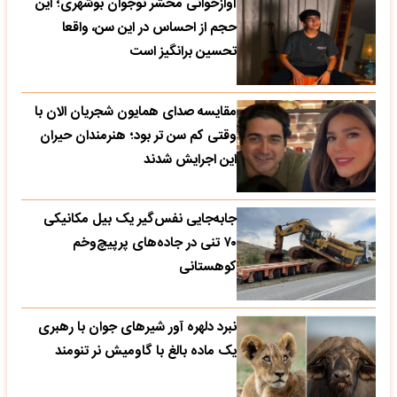
آوازخوانی محشر نوجوان بوشهری؛ این
حجم از احساس در این سن، واقعا
تحسین‌ برانگیز است
مقایسه صدای همایون شجریان الان با
وقتی کم سن تر بود؛ هنرمندان حیران
این اجرایش شدند
جابه‌جایی نفس‌گیر یک بیل مکانیکی
۷۰ تنی در جاده‌های پرپیچ‌وخم
کوهستانی
نبرد دلهره آور شیرهای جوان با رهبری
یک ماده بالغ با گاومیش نر تنومند