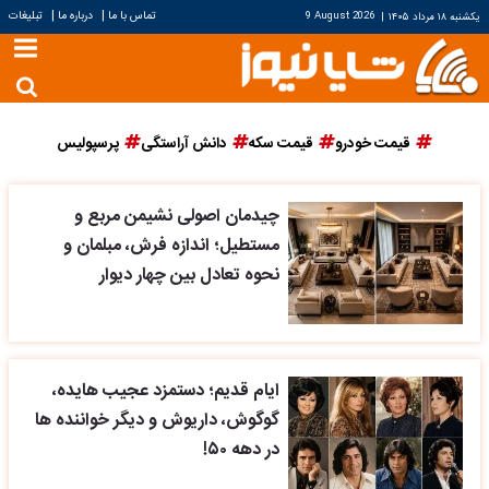
|
|
تماس با ما
درباره ما
تبلیغات
یکشنبه ۱۸ مرداد ۱۴۰۵
|
9 August 2026
قیمت خودرو
قیمت سکه
دانش آراستگی
پرسپولیس
چیدمان اصولی نشیمن مربع و
مستطیل؛ اندازه فرش، مبلمان و
نحوه تعادل بین چهار دیوار
ایام قدیم؛ دستمزد عجیب هایده،
گوگوش، داریوش و دیگر خواننده ها
در دهه ۵۰!