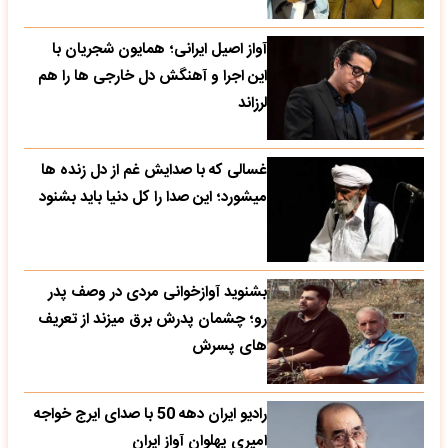
آواز اصیل ایرانی؛ همایون شجریان با
این اجرا و آهنگش دل خارجی ها را هم
لرزاند
غسالی که با صدایش غم از دل زنده ها
میشورد؛ این صدا را کل دنیا باید بشنود
بشنوید آوازخوانی مردی در وصف پدر
رو؛ چشمان پدرش برق میزند از تعریف
های پسرش
رادیو ایران دهه 50 با صدای ایرج خواجه
امیری پهلوان آواز ایران