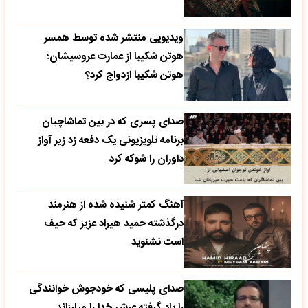
ویدیویی منتشر شده توسط همسر
هوتن شکیبا از عمارت عروسیشان؛
هوتن شکیبا ازدواج کرد؟
صدای پسری که در بین تماشاچیان
برنامه تلویزیونی یک دفعه زد زیر آواز
داوران را شوکه کرد
آهنگ کمتر شنیده شده از هنرمند
درگذشته حمید هیراد عزیز که حیف
است نشنوید
صدای پلیسی که خودجوش خوانندگی
را یاد گرفته عرش خدا را میلرزاند