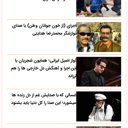
اجرای (از خون جوانان وطن) با صدای
نوازشگر محمدرضا هدایتی
آواز اصیل ایرانی؛ همایون شجریان با
این اجرا و آهنگش دل خارجی ها را هم
لرزاند
غسالی که با صدایش غم از دل زنده ها
میشورد؛ این صدا را کل دنیا باید بشنود