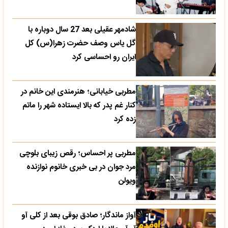
شادمهر عقیلی بعد 27 سال دوباره با
گل یاس وصف حضرت زهرا(س) کل
ایران رو احساسی کرد
مطربی خیابانی؛ هنرمندی این خانم در
کنار غم پدر که بالا ایستاده شهر را ماتم
زده کرد
مطربی پر احساس؛ رقص زیبای بلوچی
مرد جوان در بی خبری خانوم نوازنده
ویولن
آواز ماندگار؛ صادق بوقی بعد از کلی آو