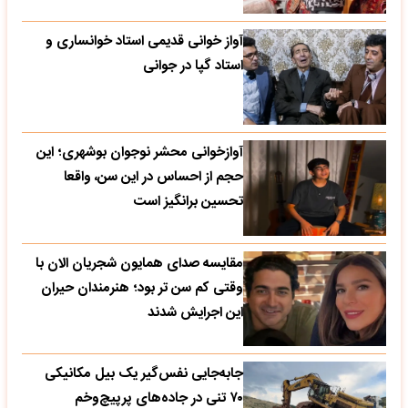
آواز خوانی قدیمی استاد خوانساری و
استاد گپا در جوانی
آوازخوانی محشر نوجوان بوشهری؛ این
حجم از احساس در این سن، واقعا
تحسین‌ برانگیز است
مقایسه صدای همایون شجریان الان با
وقتی کم سن تر بود؛ هنرمندان حیران
این اجرایش شدند
جابه‌جایی نفس‌گیر یک بیل مکانیکی
۷۰ تنی در جاده‌های پرپیچ‌وخم