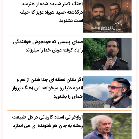
آهنگ کمتر شنیده شده از هنرمند
درگذشته حمید هیراد عزیز که حیف
است نشنوید
صدای پلیسی که خودجوش خوانندگی
را یاد گرفته عرش خدا را میلرزاند
اگر دلتان لحظه ای جدا شدن از غم و
اندوه دنیا رو میخواهد این آهنگ پرواز
همای را بشنوید
آوازخوانی استاد کاویانی در دل طبیعت
رعشه به جان هر شنونده ای می اندازد