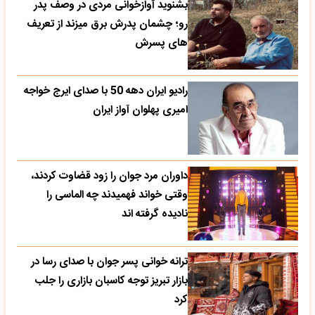
بشنوید آوازخوانی مردی در وصف پدر
رو؛ چشمان پدرش برق میزند از تعریف
های پسرش
رادیو ایران دهه 50 با صدای ایرج خواجه
امیری پهلوان آواز ایران
داوران مرد جوان را زود قضاوت کردند،
وقتی خواند فهمیدند چه الماسی را
نادیده گرفته اند
ترانه خوانی پسر جوان با صدای رسا در
بازار تبریز توجه کاسبان بازاری را جلب
کرد