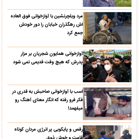
مرد ویلچرنشین با آوازخوانی فوق العاده
اش رهگذران خیابان را دور خودش
جمع کرد
آوازخوانی همایون شجریان بر مزار
پدرش که هیچ وقت قدیمی نمی شود
اسب با آوازخوانی صاحبش به قدری در
فکر فرو رفته که انگار معنای آهنگ رو
میفهمد!
رقص و پایکوبی پر انرژی مردان کوتاه
قامت و خوش ذوق