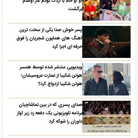
آو آو حالا با اردک بودم غاز اومدم
برگشت
پسر خوش صدا یکی از سخت ترین
آهنگ های همایون شجریان را فوق
حرفه ای اجرا کرد
ویدیویی منتشر شده توسط همسر
هوتن شکیبا از عمارت عروسیشان؛
هوتن شکیبا ازدواج کرد؟
صدای پسری که در بین تماشاچیان
برنامه تلویزیونی یک دفعه زد زیر آواز
داوران را شوکه کرد