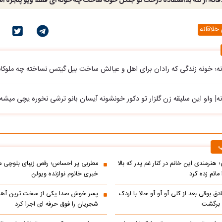
انه؛ از تنه بلااستفاده درخت تو جنگل خونه ساخت چه خونه ای فقط ویو پنجره ا
خلاقانه
نه؛ خونه زندگی که رادان برای اهل و عیالش ساخت بیل گیتس نساخته چه ملوکان
ه| واو این سلیقه زن گلزار تو دکور خونشونه آیسان بانو ترشی نخوره یچی میشه
ب
 هنرمندی این خانم در کنار غم پدر که بالا
مطربی پر احساس؛ رقص زیبای بلوچی مر
ماتم زده کرد
خبری خانوم نوازنده ویولن
ادق بوقی بعد از کلی آو آو آو حالا با اردک
پسر خوش صدا یکی از سخت ترین آه
م برگشت
شجریان را فوق حرفه ای اجرا کرد