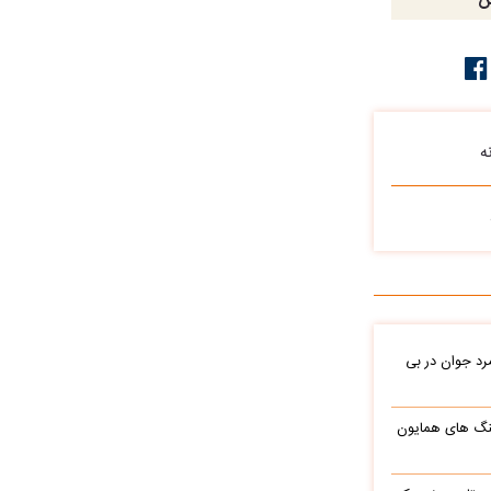
ش
ه
د جوان در بی
نگ های همایون