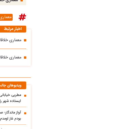
معماری خلاق
معماری 
اخبار مرتبط
معماری خلاقا
معماری خلاقان
ویدیوهای جال
مطربی خیابانی؛
ایستاده شهر را 
آواز ماندگار؛ ص
بودم غاز اومد