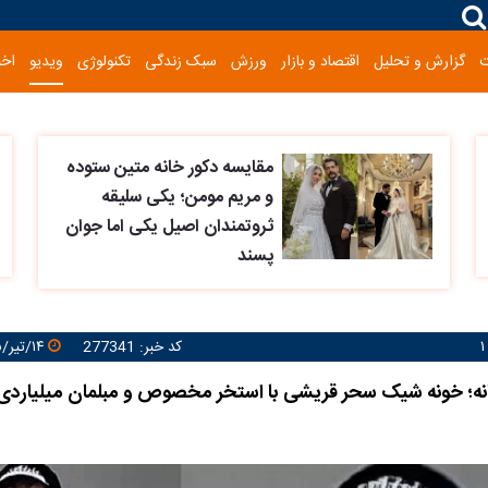
گزارش و تحلیل
اقتصاد و بازار
ورزش
سبک زندگی
تکنولوژی
ویدیو
اخب
مقایسه دکور خانه متین ستوده
و مریم مومن؛ یکی سلیقه
ثروتمندان اصیل یکی اما جوان
پسند
کد خبر: 277341
۱۴/تیر/۱۴۰۵ ۱۶:۳۷:۵۲
نه؛ خونه شیک سحر قریشی با استخر مخصوص و مبلمان میلیاردی