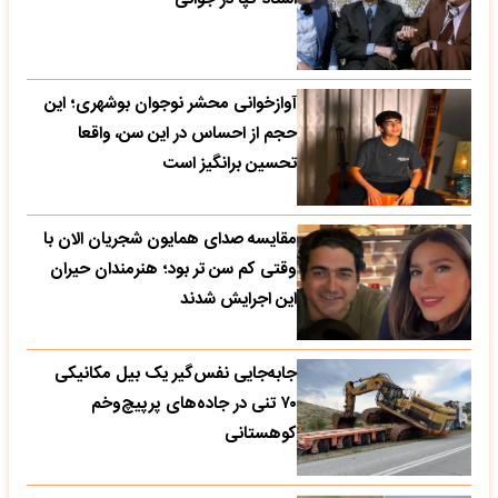
آوازخوانی محشر نوجوان بوشهری؛ این
حجم از احساس در این سن، واقعا
تحسین‌ برانگیز است
مقایسه صدای همایون شجریان الان با
وقتی کم سن تر بود؛ هنرمندان حیران
این اجرایش شدند
جابه‌جایی نفس‌گیر یک بیل مکانیکی
۷۰ تنی در جاده‌های پرپیچ‌وخم
کوهستانی