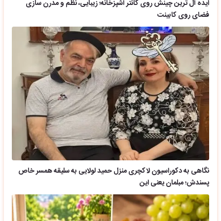
ایده آل ترین چینش روی کانتر آشپزخانه؛ زیبایی، نظم و مدرن سازی
فضای روی کابینت
نگاهی به دکوراسیون لاکچری منزل حمید لولایی به سلیقه همسر خاص
پسندش؛ مبلمان یعنی این