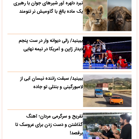
نبرد دلهره آور شیرهای جوان با رهبری
یک ماده بالغ با گاومیش نر تنومند
ببینید/ رالی دیوانه وار در ست پنجم
دیدار ژاپن و آمریکا در نیمه نهایی
ببینید/ سبقت راننده نیسان آبی از
لامبورگینی و بنتلی تو جاده
تفریح و سرگرمی مردان؛ آهنگ
گذاشتن و دست زدن برای عروسک تا
برقصد!