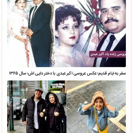
سفر به ایام قدیم؛ عکس عروسی اکبر عبدی با دختر دایی اش؛ سال ۱۳۶۵