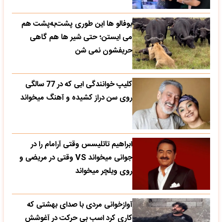
بوفالو ها این‌ طوری پشت‌به‌پشت هم
می‌ ایستن؛ حتی شیر ها هم گاهی
حریفشون نمی‌ شن
کلیپ خوانندگی ابی که در 77 سالگی
روی سن دراز کشیده و آهنگ میخواند
ابراهیم تاتلیسس وقتی آرامام را در
جوانی میخواند VS وقتی در مریضی و
روی ویلچر میخواند
آوازخوانی مردی با صدای بهشتی که
کاری کرد اسب بی حرکت در آغوشش