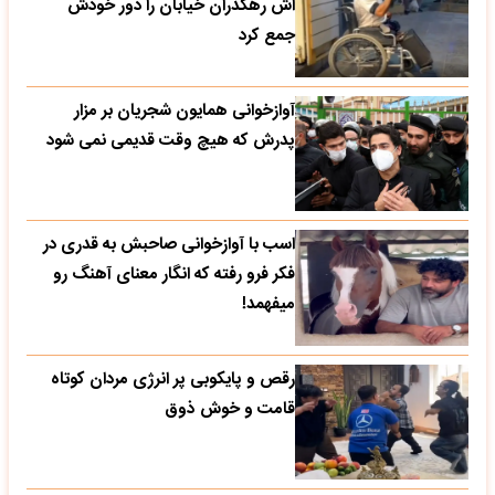
اش رهگذران خیابان را دور خودش
جمع کرد
آوازخوانی همایون شجریان بر مزار
پدرش که هیچ وقت قدیمی نمی شود
اسب با آوازخوانی صاحبش به قدری در
فکر فرو رفته که انگار معنای آهنگ رو
میفهمد!
رقص و پایکوبی پر انرژی مردان کوتاه
قامت و خوش ذوق