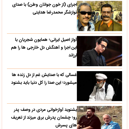
اجرای (از خون جوانان وطن) با صدای
نوازشگر محمدرضا هدایتی
آواز اصیل ایرانی؛ همایون شجریان با
این اجرا و آهنگش دل خارجی ها را هم
لرزاند
غسالی که با صدایش غم از دل زنده ها
میشورد؛ این صدا را کل دنیا باید بشنود
بشنوید آوازخوانی مردی در وصف پدر
رو؛ چشمان پدرش برق میزند از تعریف
های پسرش