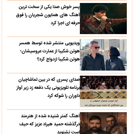
پسر خوش صدا یکی از سخت ترین
آهنگ های همایون شجریان را فوق
حرفه ای اجرا کرد
ویدیویی منتشر شده توسط همسر
هوتن شکیبا از عمارت عروسیشان؛
هوتن شکیبا ازدواج کرد؟
صدای پسری که در بین تماشاچیان
برنامه تلویزیونی یک دفعه زد زیر آواز
داوران را شوکه کرد
آهنگ کمتر شنیده شده از هنرمند
درگذشته حمید هیراد عزیز که حیف
است نشنوید