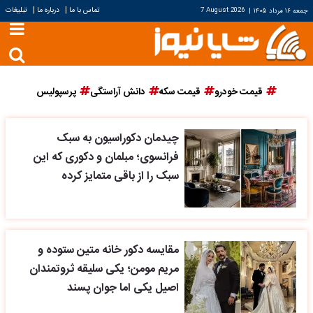
|
|
تماس با ما
درباره ما
تبلیغات
جمعه ۱۶ مرداد ۱۴۰۵
|
7 August 2026
قیمت خودرو
قیمت سکه
دانش آراستگی
پرسپولیس
چیدمان دکوراسیون به سبک
فرانسوی؛ مبلمان و دکوری که این
سبک را از باقی متمایز کرده
مقایسه دکور خانه متین ستوده و
مریم مومن؛ یکی سلیقه ثروتمندان
اصیل یکی اما جوان پسند