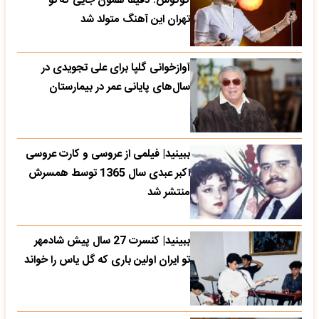
گوگوش؛ دقیقا همون جایی که تو
تهران این آهنگ متولد شد
آوازخوانی گلپا برای علی تجویدی در
سال‌های پایانی عمر در بیمارستان
ببینید| فیلمی از عروسی و کارت عروسی
اکبر عبدی سال 1365 توسط همسرش
منتشر شد
ببینید| کنسرت 27 سال پیش شادمهر
تو ایران اولین باری که گل یاس را خواند