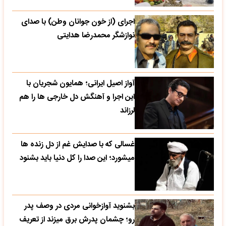
اجرای (از خون جوانان وطن) با صدای
نوازشگر محمدرضا هدایتی
آواز اصیل ایرانی؛ همایون شجریان با
این اجرا و آهنگش دل خارجی ها را هم
لرزاند
غسالی که با صدایش غم از دل زنده ها
میشورد؛ این صدا را کل دنیا باید بشنود
بشنوید آوازخوانی مردی در وصف پدر
رو؛ چشمان پدرش برق میزند از تعریف