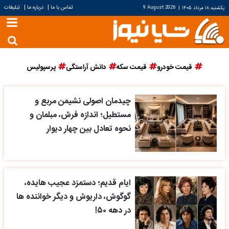
|
|
تماس با ما
درباره ما
تبلیغات
یکشنبه ۱۸ مرداد ۱۴۰۵
|
9 August 2026
قیمت خودرو
قیمت سکه
دانش آراستگی
پرسپولیس
چیدمان اصولی نشیمن مربع و
مستطیل؛ اندازه فرش، مبلمان و
نحوه تعادل بین چهار دیوار
ایام قدیم؛ دستمزد عجیب هایده،
گوگوش، داریوش و دیگر خواننده ها
در دهه ۵۰!