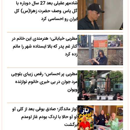
شادمهر عقیلی بعد 27 سال دوباره با
گل یاس وصف حضرت زهرا(س) کل
ایران رو احساسی کرد
مطربی خیابانی؛ هنرمندی این خانم در
کنار غم پدر که بالا ایستاده شهر را ماتم
زده کرد
مطربی پر احساس؛ رقص زیبای بلوچی
مرد جوان در بی خبری خانوم نوازنده
ویولن
آواز ماندگار؛ صادق بوقی بعد از کلی آو
آو آو حالا با اردک بودم غاز اومدم
برگشت