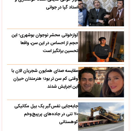
استاد گپا در جوانی
آوازخوانی محشر نوجوان بوشهری؛ این
حجم از احساس در این سن، واقعا
تحسین‌ برانگیز است
مقایسه صدای همایون شجریان الان با
وقتی کم سن تر بود؛ هنرمندان حیران
این اجرایش شدند
جابه‌جایی نفس‌گیر یک بیل مکانیکی
۷۰ تنی در جاده‌های پرپیچ‌وخم
کوهستانی