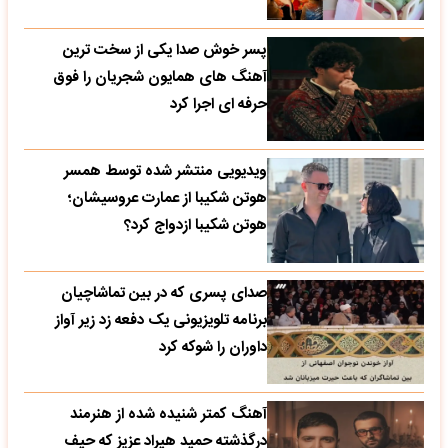
پسر خوش صدا یکی از سخت ترین
آهنگ های همایون شجریان را فوق
حرفه ای اجرا کرد
ویدیویی منتشر شده توسط همسر
هوتن شکیبا از عمارت عروسیشان؛
هوتن شکیبا ازدواج کرد؟
صدای پسری که در بین تماشاچیان
برنامه تلویزیونی یک دفعه زد زیر آواز
داوران را شوکه کرد
آهنگ کمتر شنیده شده از هنرمند
درگذشته حمید هیراد عزیز که حیف