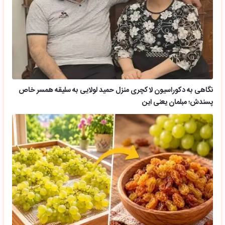
نگاهی به دکوراسیون لاکچری منزل حمید لولایی به سلیقه همسر خاص
پسندش؛ مبلمان یعنی این