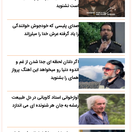
است نشنوید
صدای پلیسی که خودجوش خوانندگی
را یاد گرفته عرش خدا را میلرزاند
اگر دلتان لحظه ای جدا شدن از غم و
اندوه دنیا رو میخواهد این آهنگ پرواز
همای را بشنوید
آوازخوانی استاد کاویانی در دل طبیعت
رعشه به جان هر شنونده ای می اندازد