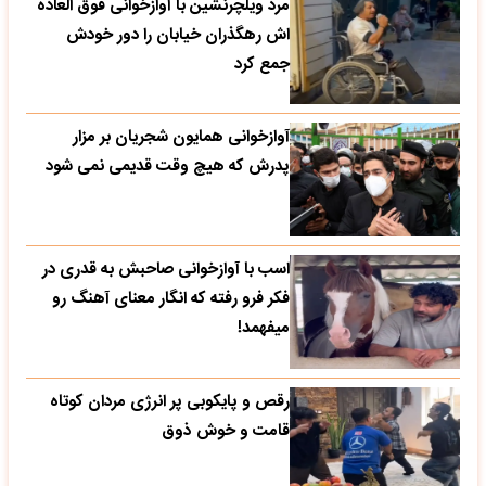
مرد ویلچرنشین با آوازخوانی فوق العاده
اش رهگذران خیابان را دور خودش
جمع کرد
آوازخوانی همایون شجریان بر مزار
پدرش که هیچ وقت قدیمی نمی شود
اسب با آوازخوانی صاحبش به قدری در
فکر فرو رفته که انگار معنای آهنگ رو
میفهمد!
رقص و پایکوبی پر انرژی مردان کوتاه
قامت و خوش ذوق