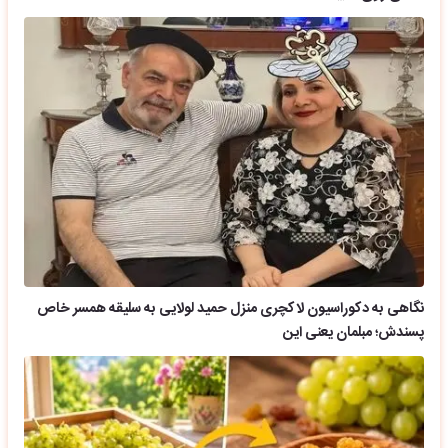
نگاهی به دکوراسیون لاکچری منزل حمید لولایی به سلیقه همسر خاص
پسندش؛ مبلمان یعنی این