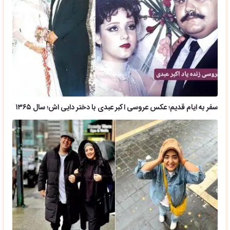
سفر به ایام قدیم؛ عکس عروسی اکبر عبدی با دختر دایی اش؛ سال ۱۳۶۵