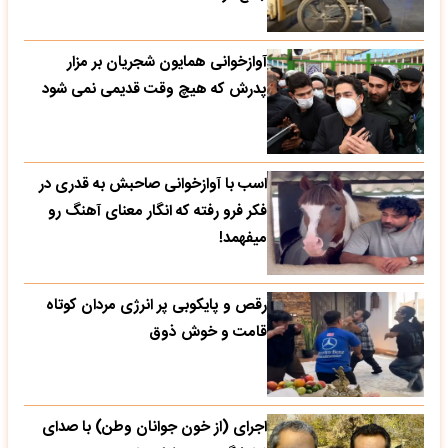
آوازخوانی همایون شجریان بر مزار
پدرش که هیچ وقت قدیمی نمی شود
اسب با آوازخوانی صاحبش به قدری در
فکر فرو رفته که انگار معنای آهنگ رو
میفهمد!
رقص و پایکوبی پر انرژی مردان کوتاه
قامت و خوش ذوق
اجرای (از خون جوانان وطن) با صدای