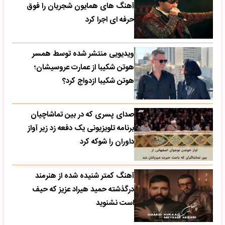
آهنگ های همایون شجریان را فوق
حرفه ای اجرا کرد
ویدیویی منتشر شده توسط همسر
هوتن شکیبا از عمارت عروسیشان؛
هوتن شکیبا ازدواج کرد؟
صدای پسری که در بین تماشاچیان
برنامه تلویزیونی یک دفعه زد زیر آواز
داوران را شوکه کرد
آهنگ کمتر شنیده شده از هنرمند
درگذشته حمید هیراد عزیز که حیف
است نشنوید