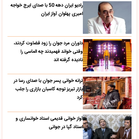
رادیو ایران دهه 50 با صدای ایرج خواجه
امیری پهلوان آواز ایران
داوران مرد جوان را زود قضاوت کردند،
وقتی خواند فهمیدند چه الماسی را
نادیده گرفته اند
ترانه خوانی پسر جوان با صدای رسا در
بازار تبریز توجه کاسبان بازاری را جلب
کرد
آواز خوانی قدیمی استاد خوانساری و
استاد گپا در جوانی