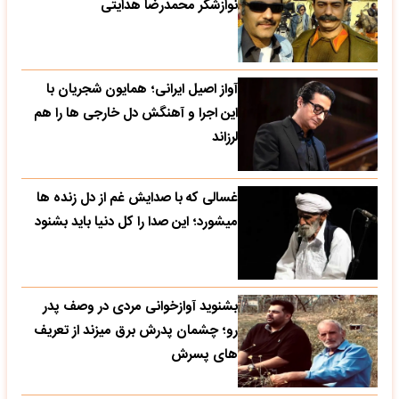
نوازشگر محمدرضا هدایتی
آواز اصیل ایرانی؛ همایون شجریان با
این اجرا و آهنگش دل خارجی ها را هم
لرزاند
غسالی که با صدایش غم از دل زنده ها
میشورد؛ این صدا را کل دنیا باید بشنود
بشنوید آوازخوانی مردی در وصف پدر
رو؛ چشمان پدرش برق میزند از تعریف
های پسرش