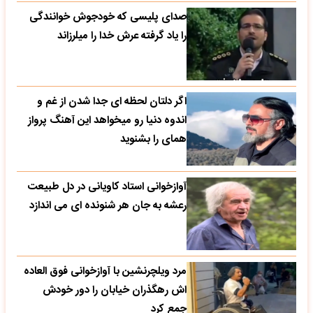
صدای پلیسی که خودجوش خوانندگی
را یاد گرفته عرش خدا را میلرزاند
اگر دلتان لحظه ای جدا شدن از غم و
اندوه دنیا رو میخواهد این آهنگ پرواز
همای را بشنوید
آوازخوانی استاد کاویانی در دل طبیعت
رعشه به جان هر شنونده ای می اندازد
مرد ویلچرنشین با آوازخوانی فوق العاده
اش رهگذران خیابان را دور خودش
جمع کرد