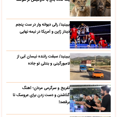
ببینید/ رالی دیوانه وار در ست پنجم
دیدار ژاپن و آمریکا در نیمه نهایی
ببینید/ سبقت راننده نیسان آبی از
لامبورگینی و بنتلی تو جاده
تفریح و سرگرمی مردان؛ آهنگ
گذاشتن و دست زدن برای عروسک تا
برقصد!