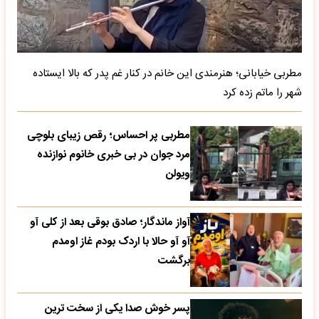
مطربی خیابانی؛ هنرمندی این خانم در کنار غم پدر که بالا ایستاده
شهر را ماتم زده کرد
مطربی پر احساس؛ رقص زیبای بلوچی
مرد جوان در بی خبری خانوم نوازنده
ویولن
آواز ماندگار؛ صادق بوقی بعد از کلی آو
آو آو حالا با اردک بودم غاز اومدم
برگشت
پسر خوش صدا یکی از سخت ترین