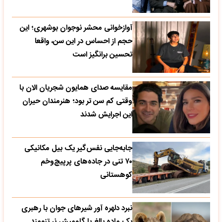
آوازخوانی محشر نوجوان بوشهری؛ این
حجم از احساس در این سن، واقعا
تحسین‌ برانگیز است
مقایسه صدای همایون شجریان الان با
وقتی کم سن تر بود؛ هنرمندان حیران
این اجرایش شدند
جابه‌جایی نفس‌گیر یک بیل مکانیکی
۷۰ تنی در جاده‌های پرپیچ‌وخم
کوهستانی
نبرد دلهره آور شیرهای جوان با رهبری
یک ماده بالغ با گاومیش نر تنومند