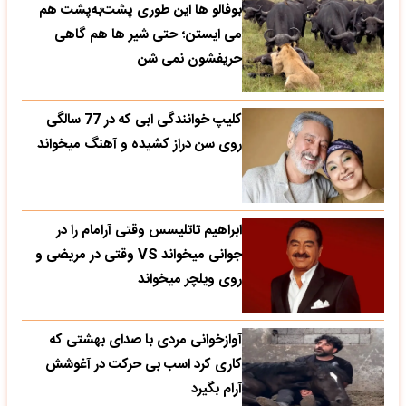
بوفالو ها این‌ طوری پشت‌به‌پشت هم
می‌ ایستن؛ حتی شیر ها هم گاهی
حریفشون نمی‌ شن
کلیپ خوانندگی ابی که در 77 سالگی
روی سن دراز کشیده و آهنگ میخواند
ابراهیم تاتلیسس وقتی آرامام را در
جوانی میخواند VS وقتی در مریضی و
روی ویلچر میخواند
آوازخوانی مردی با صدای بهشتی که
کاری کرد اسب بی حرکت در آغوشش
آرام بگیرد