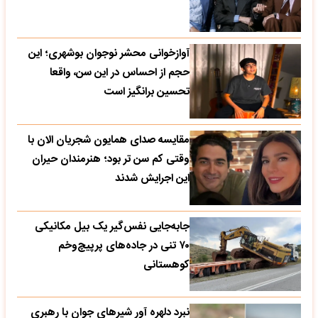
آوازخوانی محشر نوجوان بوشهری؛ این
حجم از احساس در این سن، واقعا
تحسین‌ برانگیز است
مقایسه صدای همایون شجریان الان با
وقتی کم سن تر بود؛ هنرمندان حیران
این اجرایش شدند
جابه‌جایی نفس‌گیر یک بیل مکانیکی
۷۰ تنی در جاده‌های پرپیچ‌وخم
کوهستانی
نبرد دلهره آور شیرهای جوان با رهبری