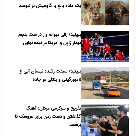
یک ماده بالغ با گاومیش نر تنومند
ببینید/ رالی دیوانه وار در ست پنجم
دیدار ژاپن و آمریکا در نیمه نهایی
ببینید/ سبقت راننده نیسان آبی از
لامبورگینی و بنتلی تو جاده
تفریح و سرگرمی مردان؛ آهنگ
گذاشتن و دست زدن برای عروسک تا
برقصد!