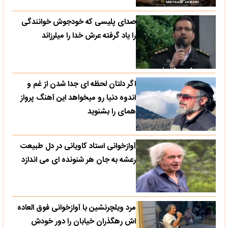
صدای پلیسی که خودجوش خوانندگی
را یاد گرفته عرش خدا را میلرزاند
اگر دلتان لحظه ای جدا شدن از غم و
اندوه دنیا رو میخواهد این آهنگ پرواز
همای را بشنوید
آوازخوانی استاد کاویانی در دل طبیعت
رعشه به جان هر شنونده ای می اندازد
مرد ویلچرنشین با آوازخوانی فوق العاده
اش رهگذران خیابان را دور خودش