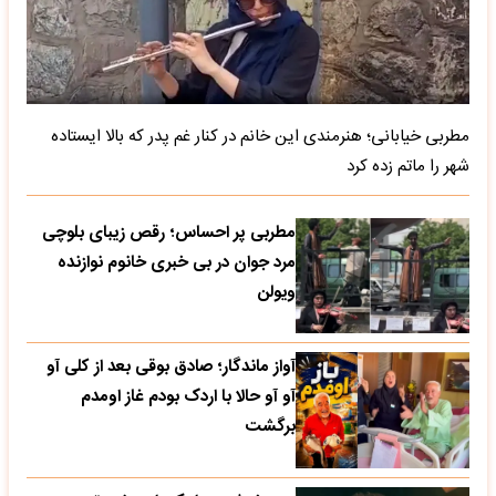
مطربی خیابانی؛ هنرمندی این خانم در کنار غم پدر که بالا ایستاده
شهر را ماتم زده کرد
مطربی پر احساس؛ رقص زیبای بلوچی
مرد جوان در بی خبری خانوم نوازنده
ویولن
آواز ماندگار؛ صادق بوقی بعد از کلی آو
آو آو حالا با اردک بودم غاز اومدم
برگشت