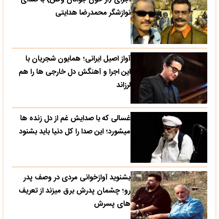
نوازشگر محمدرضا هدایتی
آواز اصیل ایرانی؛ همایون شجریان با
این اجرا و آهنگش دل خارجی ها را هم
لرزاند
غسالی که با صدایش غم از دل زنده ها
میشورد؛ این صدا را کل دنیا باید بشنود
بشنوید آوازخوانی مردی در وصف پدر
رو؛ چشمان پدرش برق میزند از تعریف
های پسرش