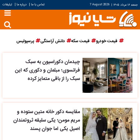
|
|
تماس با ما
درباره ما
تبلیغات
جمعه ۱۶ مرداد ۱۴۰۵
|
7 August 2026
قیمت خودرو
قیمت سکه
دانش آراستگی
پرسپولیس
چیدمان دکوراسیون به سبک
فرانسوی؛ مبلمان و دکوری که این
سبک را از باقی متمایز کرده
مقایسه دکور خانه متین ستوده و
مریم مومن؛ یکی سلیقه ثروتمندان
اصیل یکی اما جوان پسند