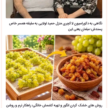
نگاهی به دکوراسیون لاکچری منزل حمید لولایی به سلیقه همسر خاص
پسندش؛ مبلمان یعنی این
روش های خشک کردن انگور و تهیه کشمش خانگی؛ راهکار نرم و روشن