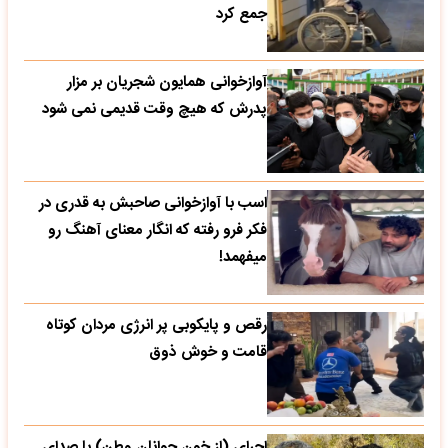
جمع کرد
آوازخوانی همایون شجریان بر مزار
پدرش که هیچ وقت قدیمی نمی شود
اسب با آوازخوانی صاحبش به قدری در
فکر فرو رفته که انگار معنای آهنگ رو
میفهمد!
رقص و پایکوبی پر انرژی مردان کوتاه
قامت و خوش ذوق
اجرای (از خون جوانان وطن) با صدای