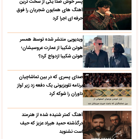
پسر خوش صدا یکی از سخت ترین
آهنگ های همایون شجریان را فوق
حرفه ای اجرا کرد
ویدیویی منتشر شده توسط همسر
هوتن شکیبا از عمارت عروسیشان؛
هوتن شکیبا ازدواج کرد؟
صدای پسری که در بین تماشاچیان
برنامه تلویزیونی یک دفعه زد زیر آواز
داوران را شوکه کرد
آهنگ کمتر شنیده شده از هنرمند
درگذشته حمید هیراد عزیز که حیف
است نشنوید