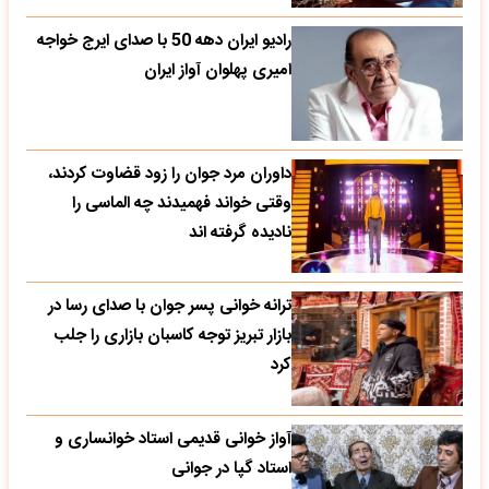
رادیو ایران دهه 50 با صدای ایرج خواجه
امیری پهلوان آواز ایران
داوران مرد جوان را زود قضاوت کردند،
وقتی خواند فهمیدند چه الماسی را
نادیده گرفته اند
ترانه خوانی پسر جوان با صدای رسا در
بازار تبریز توجه کاسبان بازاری را جلب
کرد
آواز خوانی قدیمی استاد خوانساری و
استاد گپا در جوانی