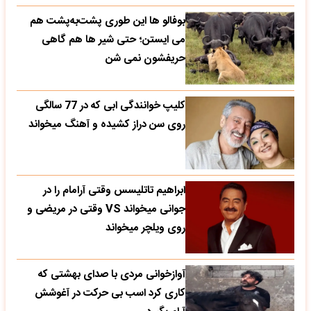
بوفالو ها این‌ طوری پشت‌به‌پشت هم
می‌ ایستن؛ حتی شیر ها هم گاهی
حریفشون نمی‌ شن
کلیپ خوانندگی ابی که در 77 سالگی
روی سن دراز کشیده و آهنگ میخواند
ابراهیم تاتلیسس وقتی آرامام را در
جوانی میخواند VS وقتی در مریضی و
روی ویلچر میخواند
آوازخوانی مردی با صدای بهشتی که
کاری کرد اسب بی حرکت در آغوشش